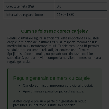
Greutate neta (Kg)
0,8
Interval de reglare (mm)
1180~1380
Cum se folosesc corect carjele?
Pentru o utilizare sigura si eficienta, este important sa ajustezi
carjele in functie de inaltimea ta si sa respecti recomandarile
medicului sau kinetoterapeutului. Carjele trebuie sa iti permita
sa stai drept, cu umerii relaxati, iar coatele usor flexate.
Sprijinul se face pe maini, nu pe subsuori (in cazul carjelor
subaxilare), pentru a evita compresia nervilor. In mers, urmeaza
regula generala:
Regula generala de mers cu carjele
Carjele se misca impreuna cu piciorul afectat;
Apoi urmeaza pasul cu piciorul sanatos.
Astfel, carjele preiau o parte din greutate si reduc
presiunea asupra zonei ranite sau operate.