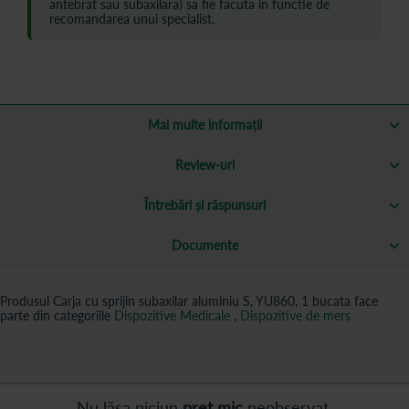
antebrat sau subaxilara) sa fie facuta in functie de
recomandarea unui specialist.
Mai multe informații
Review-uri
Întrebări și răspunsuri
Documente
Produsul Carja cu sprijin subaxilar aluminiu S, YU860, 1 bucata face
parte din categoriile
Dispozitive Medicale
,
Dispozitive de mers
Nu lăsa niciun
preț mic
neobservat.