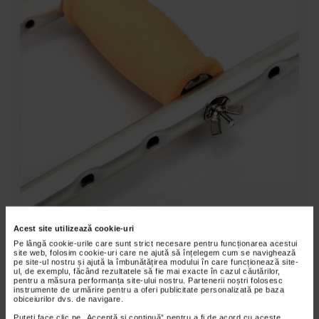
Acest site utilizează cookie-uri
Pe lângă cookie-urile care sunt strict necesare pentru funcționarea acestui
site web, folosim cookie-uri care ne ajută să înțelegem cum se navighează
pe site-ul nostru și ajută la îmbunătățirea modului în care funcționează site-
ul, de exemplu, făcând rezultatele să fie mai exacte în cazul căutărilor,
pentru a măsura performanța site-ului nostru. Partenerii noștri folosesc
instrumente de urmărire pentru a oferi publicitate personalizată pe baza
obiceiurilor dvs. de navigare.
Puteți face clic pe „Acceptă si continuă” pentru a fi de acord cu aceste