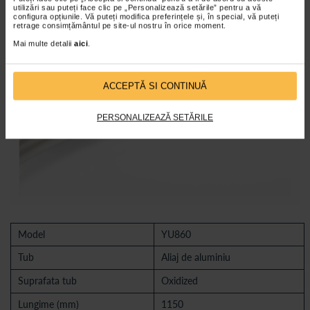
utilizări sau puteți face clic pe „Personalizează setările” pentru a vă
configura opțiunile. Vă puteți modifica preferințele și, în special, vă puteți
retrage consimțământul pe site-ul nostru în orice moment.
Mai multe detalii
aici
.
ACCEPTĂ SI CONTINUĂ
PERSONALIZEAZĂ SETĂRILE
Model
YU860
Tub
Aliaj de aluminiu
Suprafata tub
Oxidized
Lungime (mm)
1150