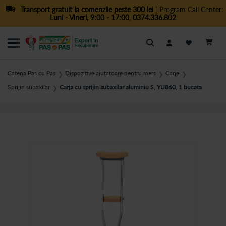
Transport gratuit la comenzile peste 300 lei
| Program Call Center:
Luni - Vineri, 9:00 - 17:00
,
0374.336.802
Cautare
Catena Pas cu Pas
Dispozitive ajutatoare pentru mers
Carje
❯
❯
❯
Sprijin subaxilar
Carja cu sprijin subaxilar aluminiu S, YU860, 1 bucata
❯