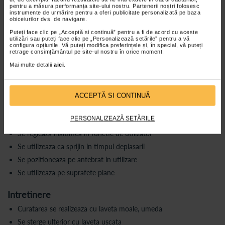
Greutate maxima utilizator: 130 kg
pentru a măsura performanța site-ului nostru. Partenerii noștri folosesc
instrumente de urmărire pentru a oferi publicitate personalizată pe baza
Inaltime reglabila: 675–970 mm
obiceiurilor dvs. de navigare.
14 pozitii de reglare
Puteți face clic pe „Acceptă si continuă” pentru a fi de acord cu aceste
utilizări sau puteți face clic pe „Personalizează setările” pentru a vă
Interval reglare: 25 mm
configura opțiunile. Vă puteți modifica preferințele și, în special, vă puteți
retrage consimțământul pe site-ul nostru în orice moment.
Sprijin pe antebrat
Mai multe detalii
aici
.
Structura reglabila pe inaltime
Culoare: rosu
ACCEPTĂ SI CONTINUĂ
Pret per bucata
Utilizare
Carja ergonomica Access Safe Walk
PERSONALIZEAZĂ SETĂRILE
Se regleaza inaltimea in functie de utilizator
Se utilizeaza ca sprijin in timpul deplasarii
Se pozitioneaza pe antebrat in utilizare
Se utilizeaza pe suprafete plane
Intretinere
Curatarea se realizeaza cu laveta moale, umeda
Se sterge ulterior cu laveta uscata