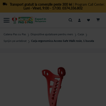
Transport gratuit la comenzile peste 300 lei
| Program Call Center:
Luni - Vineri, 9:00 - 17:00
,
0374.336.802
Cautare
Catena Pas cu Pas
Dispozitive ajutatoare pentru mers
Carje
❯
❯
❯
Sprijin pe antebrat
Carja ergonomica Access Safe Walk rosie, 1 bucata
❯