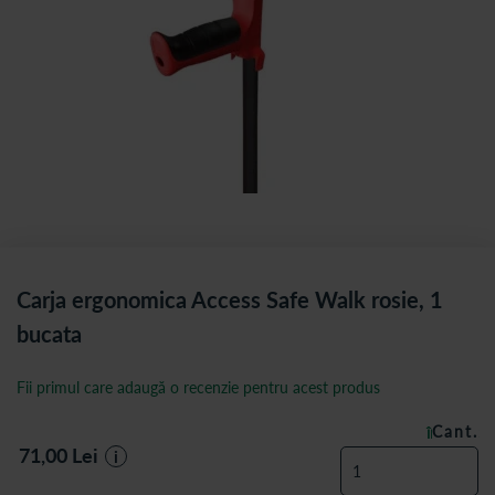
Carja ergonomica Access Safe Walk rosie, 1
bucata
Fii primul care adaugă o recenzie pentru acest produs
Cant.
ÎN STOC
71,00
Lei
i