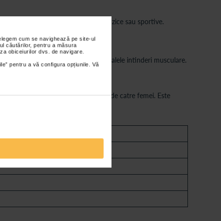
ombara si sustinere in activitatile fizice sau sportive.
nțelegem cum se navighează pe site-ul
ul căutărilor, pentru a măsura
za obiceiurilor dvs. de navigare.
ra lombara din neopren previne eventualele intinderi musculare.
ile” pentru a vă configura opțiunile. Vă
i purtat atat de catre barbati cat si de catre femei. Este