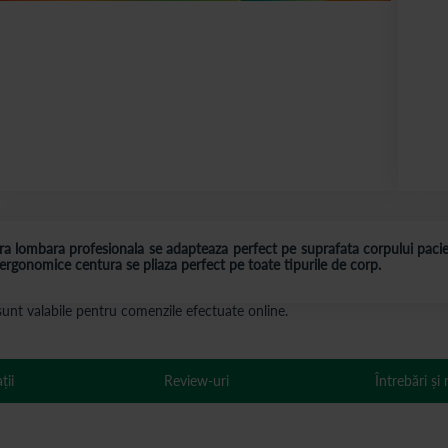
ura lombara profesionala se adapteaza perfect pe suprafata corpului pacie
 ergonomice centura se pliaza perfect pe toate tipurile de corp.
s sunt valabile pentru comenzile efectuate online.
ții
Review-uri
Întrebări și