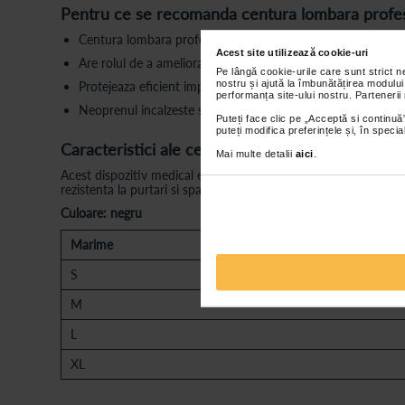
Pentru ce se recomanda centura lombara profes
Centura lombara profesionala din neopren este un dispozitiv 
Acest site utilizează cookie-uri
Are rolul de a ameliora afectiunile articulare si musculare.
Pe lângă cookie-urile care sunt strict 
nostru și ajută la îmbunătățirea modului
Protejeaza eficient impotriva microtraumatismelor.
performanța site-ului nostru. Partenerii
Neoprenul incalzeste si mentine temperatura in zona afectat
Puteți face clic pe „Acceptă si continuă”
puteți modifica preferințele și, în spec
Caracteristici ale centurii lombare profesionale
Mai multe detalii
aici
.
Acest dispozitiv medical este confectionat din materiale de foa
rezistenta la purtari si spalari repetate.
Culoare: negru
Marime
S
M
L
XL