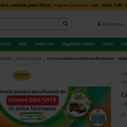
uit la comenzile peste 300 lei
| Program Call Center:
Luni - Vineri, 9:00 - 
Cautare
Contul meu
outati
Blog
Despre noi
Magazinele noastre
Video
Con
tebrala
Orteze lombare
Centura lombara profesionala din neopren - reglab
❯
❯
IND
Vre
Ce
- 
Fii