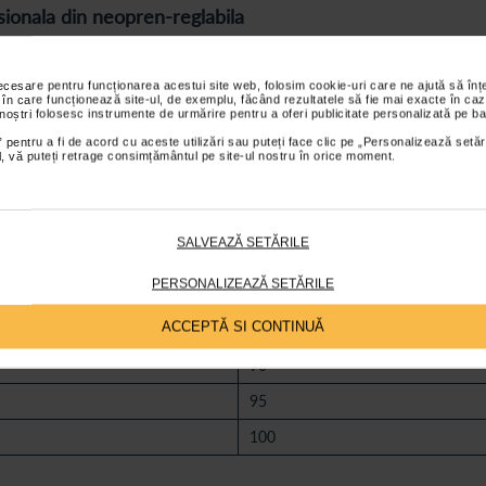
ionala din neopren-reglabila
medical recomandat in special in ameliorarea durerilor localizate in zona l
necesare pentru funcționarea acestui site web, folosim cookie-uri care ne ajută să î
 în care funcționează site-ul, de exemplu, făcând rezultatele să fie mai exacte în caz
 noștri folosesc instrumente de urmărire pentru a oferi publicitate personalizată pe ba
a, calmand astfel senzatia de durere. In cazul activitatilor fizice, centu
 pentru a fi de acord cu aceste utilizări sau puteți face clic pe „Personalizează setăr
ial, vă puteți retrage consimțământul pe site-ul nostru în orice moment.
 din neopren-reglabila
rte buna calitate. Acest dispozitiv medical are marime universala si poate f
SALVEAZĂ SETĂRILE
PERSONALIZEAZĂ SETĂRILE
Latime (cm)
ACCEPTĂ SI CONTINUĂ
85
90
95
100