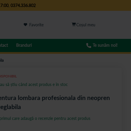
17:00
,
0374.336.802
Favorite
tact
Branduri
Te sunăm noi!
ila
ISPONIBIL
au să știu când acest produs e în stoc
ntura lombara profesionala din neopren
reglabila
 primul care adaugă o recenzie pentru acest produs