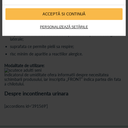
pe toata suprafata;
indepartare usoara prin ruperea cusaturii din lateral;
ACCEPTĂ SI CONTINUĂ
confort deosebit utilizatorului multumita suprafetei moi, delicate,
ce nu fosneste;
reducerea mirosului neplacut;
PERSONALIZEAZĂ SETĂRILE
capacitatea mare de absorbtie si protectie impotriva scurgerilor
laterale;
suprafata ce permite pielii sa respire;
risc minim de aparitie a reactiilor alergice.
Modalitate de utilizare:
Indicatorul de umiditate ofera informatii despre necesitatea
schimbarii produsului, iar inscriptia „FRONT” indica partea din fata
a chilotului.
Despre incontinenta urinara
[accordions id='391569']