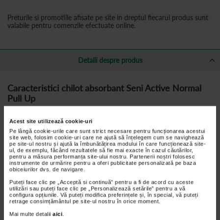
Preturile si promotiile afisate pe site in dreptul fiecarui produs sunt
valabile pentru comenzile efectuate online.
Detalii despre produs
Caracteristici chilot absorbant Seni Active Normal
Pull Up
Marime disponibia: MEDIUM (M);
Acest site utilizează cookie-uri
Marime talie: 80 - 110 cm;
Pe lângă cookie-urile care sunt strict necesare pentru funcționarea acestui
Pachetul contine 10 Buc/ pachet.
site web, folosim cookie-uri care ne ajută să înțelegem cum se navighează
pe site-ul nostru și ajută la îmbunătățirea modului în care funcționează site-
ul, de exemplu, făcând rezultatele să fie mai exacte în cazul căutărilor,
pentru a măsura performanța site-ului nostru. Partenerii noștri folosesc
Pentru ce este recomandat chilotul absorbant
instrumente de urmărire pentru a oferi publicitate personalizată pe baza
obiceiurilor dvs. de navigare.
Chilotul elastic absorbant pentru adulti este un produs dedicat
Puteți face clic pe „Acceptă si continuă” pentru a fi de acord cu aceste
persoanelor care au probleme cu incontinenta urinara si care isi
utilizări sau puteți face clic pe „Personalizează setările” pentru a vă
configura opțiunile. Vă puteți modifica preferințele și, în special, vă puteți
doresc sa duca o viata activa.
retrage consimțământul pe site-ul nostru în orice moment.
Acest produs ofera:
ajustare perfecta pe corp datorita benzii elastice din jurul taliei,
Mai multe detalii
aici
.