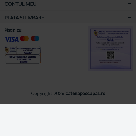
CONTUL MEU
PLATA SI LIVRARE
Platiti cu:
Copyright 2026
catenapascupas.ro