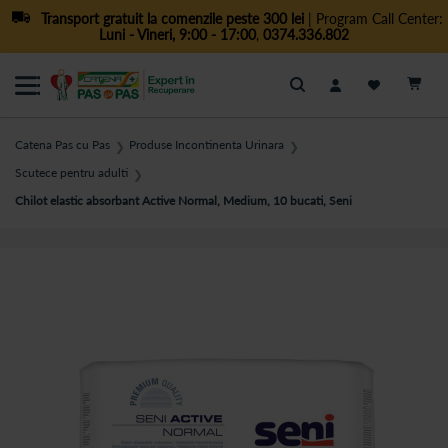
Transport gratuit la comenzile peste 300 lei
| Program Call Center:
Luni - Vineri, 9:00 - 17:00
,
0374.336.802
Cautare
Catena Pas cu Pas
Produse Incontinenta Urinara
❯
❯
Scutece pentru adulti
❯
Chilot elastic absorbant Active Normal, Medium, 10 bucati, Seni