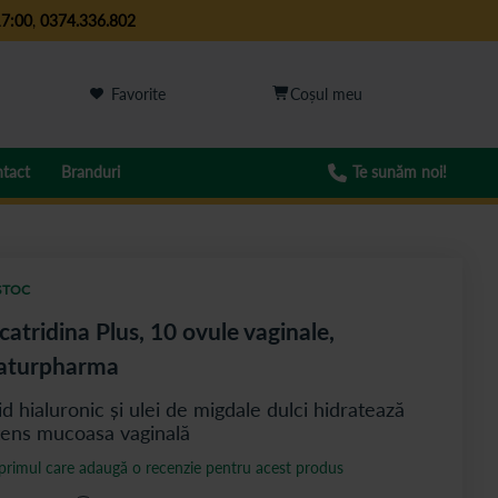
17:00
,
0374.336.802
Favorite
tact
Branduri
Te sunăm noi!
STOC
catridina Plus, 10 ovule vaginale,
aturpharma
id hialuronic și ulei de migdale dulci hidratează
tens mucoasa vaginală
 primul care adaugă o recenzie pentru acest produs