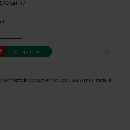
2,90
Lei
i
nt.
Adaugă în coș
concomitente in diverse tipuri de uscaciunea vaginala, atrofie si