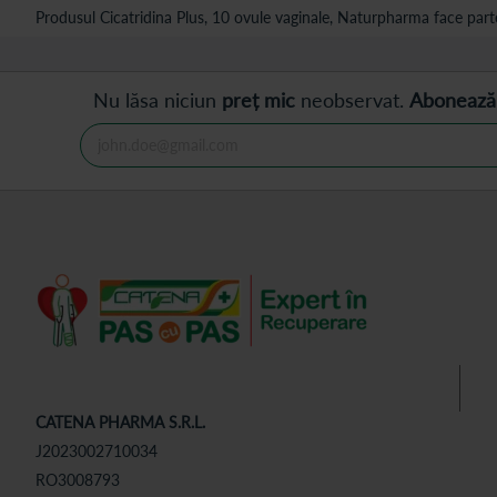
Produsul Cicatridina Plus, 10 ovule vaginale, Naturpharma face parte
Nu lăsa niciun
preț mic
neobservat.
Abonează
CATENA PHARMA S.R.L.
J2023002710034
RO3008793