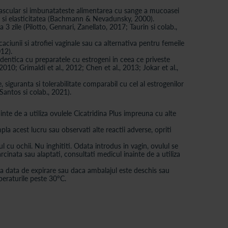
ul vascular si imbunatateste alimentarea cu sange a mucoasei
usul si elasticitatea (Bachmann & Nevadunsky, 2000).
3 zile (Pilotto, Gennari, Zanellato, 2017; Taurin si colab.,
iunii si atrofiei vaginale sau ca alternativa pentru femeile
12).
 identica cu preparatele cu estrogeni in ceea ce priveste
2010; Grimaldi et al., 2012; Chen et al., 2013; Jokar et al.,
 siguranta si tolerabilitate comparabil cu cel al estrogenilor
 Santos si colab., 2021).
nte de a utiliza ovulele Cicatridina Plus impreuna cu alte
la acest lucru sau observati alte reactii adverse, opriti
l cu ochii. Nu inghititi. Odata introdus in vagin, ovulul se
rcinata sau alaptati, consultati medicul inainte de a utiliza
upa data de expirare sau daca ambalajul este deschis sau
peraturile peste 30°C.