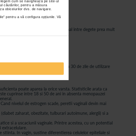
nțelegem cum se navighează pe site-ul
ul căutărilor, pentru a măsura
za obiceiurilor dvs. de navigare.
ile” pentru a vă configura opțiunile. Vă
erea produsului. Nu tineti ovulul vaginal intre degete prea mult
i, dar, in oricare dintre cazuri, dupa 30 de zile de utilizare
icienta poate aparea la orice varsta. Statisticile arata ca
ste cuprinse intre 18 si 50 de ani in absenta menopauzei
eneral.
. Cand nivelul de estrogen scade, peretii vaginali devin mai
iabet zaharat, obezitate, tulburari autoimune, alergii) si a
ice si a uscaciunii vaginale. Printre acestea, cu un potential
 extracelulare.
inta. In vagin, sustine diferentierea celulelor epiteliale si