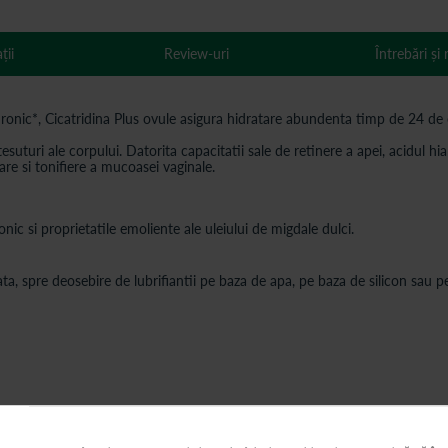
ții
Review-uri
Întrebări și
luronic*, Cicatridina Plus ovule asigura hidratare abundenta timp de 24 de 
esuturi ale corpului. Datorita capacitatii sale de retinere a apei, acidul 
are si tonifiere a mucoasei vaginale.
nic si proprietatile emoliente ale uleiului de migdale dulci.
a, spre deosebire de lubrifiantii pe baza de apa, pe baza de silicon sau pe