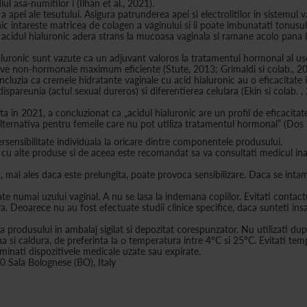
l asa-numitilor i (Ilhan et al., 2021).
re a apei ale tesutului. Asigura patrunderea apei si electrolitilor in sistem
ronic intareste matricea de colagen a vaginului si ii poate imbunatati ton
 acidul hialuronic adera strans la mucoasa vaginala si ramane acolo pana la 
uronic sunt vazute ca un adjuvant valoros la tratamentul hormonal al uscac
ative non-hormonale maximum eficiente (Stute, 2013; Grimaldi si colab., 20
oncluzia ca cremele hidratante vaginale cu acid hialuronic au o eficacitate
ispareunia (actul sexual dureros) si diferentierea celulara (Ekin si colab. , 
a in 2021, a concluzionat ca „acidul hialuronic are un profil de eficacitate,
a alternativa pentru femeile care nu pot utiliza tratamentul hormonal” (Dos
ersensibilitate individuala la oricare dintre componentele produsului.
 cu alte produse si de aceea este recomandat sa va consultati medicul inai
, mai ales daca este prelungita, poate provoca sensibilizare. Daca se intamp
te numai uzului vaginal. A nu se lasa la indemana copiilor. Evitati contactu
a. Deoarece nu au fost efectuate studii clinice specifice, daca sunteti insa
ica produsului in ambalaj sigilat si depozitat corespunzator. Nu utilizati d
na si caldura, de preferinta la o temperatura intre 4°C si 25°C. Evitati tem
inati dispozitivele medicale uzate sau expirate.
0 Sala Bolognese (BO), Italy