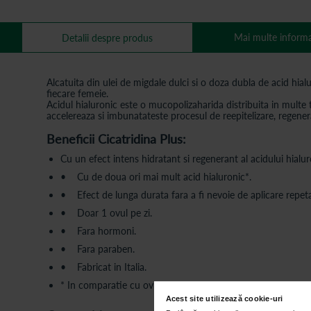
Mai multe informa
Detalii despre produs
Alcatuita din ulei de migdale dulci si o doza dubla de acid hia
fiecare femeie.
Acidul hialuronic este o mucopolizaharida distribuita in multe t
accelereaza si imbunatateste procesul de reepitelizare, regener
Beneficii Cicatridina Plus:
Cu un efect intens hidratant si regenerant al acidului hialuro
• Cu de doua ori mai mult acid hialuronic*.
• Efect de lunga durata fara a fi nevoie de aplicare repetat
• Doar 1 ovul pe zi.
• Fara hormoni.
• Fara paraben.
• Fabricat in Italia.
* In comparatie cu ovulele vaginale Cicatridine
Acest site utilizează cookie-uri