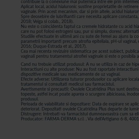
contribuie la o conexiune mai puternica intre ele prin intermediu
Aplicat local, acidul hialuronic sustine proprietatile de retine
vaginale. Prin acest mecanism, dar si prin altele, acidul hialu
Spre deosebire de lubrifiantii care necesita aplicare constanta,
2018; Veiga si colab., 2018).
Nu este o coincidenta faptul ca cremele hidratante cu acid hial
care nu pot folosi estrogeni sau, pur si simplu, doresc altern
Studiile efectuate in ultimii ani cu sute de femei au ajuns la c
parametrii importanti precum atrofia epiteliala, pH-ul vaginal, d
2016; Duque-Estrada et al., 2017).
Cea mai recenta revizuire sistematica pe acest subiect, publicat
vaginali pentru tratamentul atrofiei vaginale si este o posibil
Cand nu trebuie utilizat produsul: A nu se utiliza in caz de hip
Interactiuni cu alte produse: Nu au fost raportate interactiuni
dispozitive medicale sau medicamente de uz vaginal.
Efecte adverse: Utilizarea tuturor produselor cu aplicare locala
tratamentul si consultati medicul sau farmacistul.
Avertismente si precautii: Ovulele Cicatridina Plus sunt destina
topeste, astfel incat poate aparea o scurgere albicioasa, inodor
produsul.
Perioada de valabilitate si depozitare: Data de expirare se apl
deteriorat. Depozitati ovulele Cicatridina Plus departe de lumi
Distrugere: Intrebati-va farmacistul dumneavoastra cum sa elim
Producator: FARMA-DERMA s.r.l. , Via dell'Artigiano 6-8, 4001