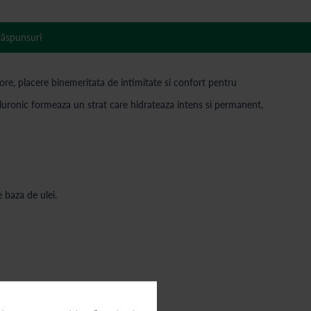
 răspunsuri
ore, placere binemeritata de intimitate si confort pentru
hialuronic formeaza un strat care hidrateaza intens si permanent,
 baza de ulei.