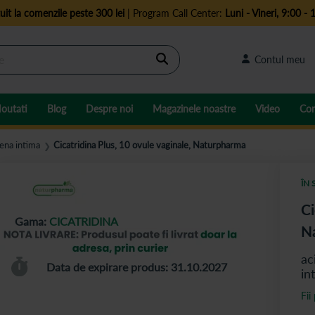
uit la comenzile peste 300 lei
| Program Call Center:
Luni - Vineri, 9:00 - 
Cautare
Contul meu
outati
Blog
Despre noi
Magazinele noastre
Video
Con
iena intima
Cicatridina Plus, 10 ovule vaginale, Naturpharma
❯
ÎN 
Ci
Gama:
CICATRIDINA
N
ac
Data de expirare produs: 31.10.2027
in
Fii