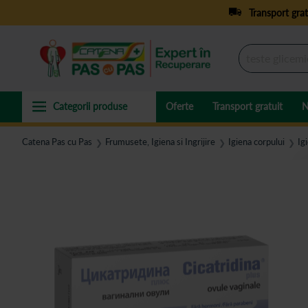
Transport grat
Oferte
Transport gratuit
N
Catena Pas cu Pas
Frumusete, Igiena si Ingrijire
Igiena corpului
Ig
❯
❯
❯