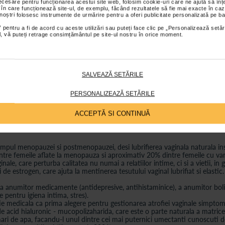
necesare pentru funcționarea acestui site web, folosim cookie-uri care ne ajută să î
 în care funcționează site-ul, de exemplu, făcând rezultatele să fie mai exacte în caz
 noștri folosesc instrumente de urmărire pentru a oferi publicitate personalizată pe ba
liceride semisintetice.
 pentru a fi de acord cu aceste utilizări sau puteți face clic pe „Personalizează setăr
ial, vă puteți retrage consimțământul pe site-ul nostru în orice moment.
iei medicului, de preferinta seara, inainte de culcare, pentru a evita scurg
 Plus.
SALVEAZĂ SETĂRILE
isterului.
PERSONALIZEAZĂ SETĂRILE
e necesar, ovulele vaginale Cicatridin Plus pot fi utilizate pe perioade lung
ACCEPTĂ SI CONTINUĂ
mpul menopauzei si postmenopauzei, desi lubrifierea vaginala naturala insuf
ntre femeile aflate la menopauza si aproximativ 20% dintre femeile cu var
ale, care perturba calitatea nu numai a relatiilor intime, ci si a vietii, in g
 de estrogen, care ajuta la mentinerea tesutului vaginal lubrifiat si elastic
 anumitor medicamente (antidepresive, antihistaminice), a anumitor boli (d
e pentru igiena intima, stres).
ie medicala ca prima alegere pentru gestionarea atrofiei vaginale simptomat
acid hialuronic - mucopolizaharida, care este o parte naturala a matricei
i de apa, facandu-l unul dintre cei mai puternici umectanti cunoscuti de sti