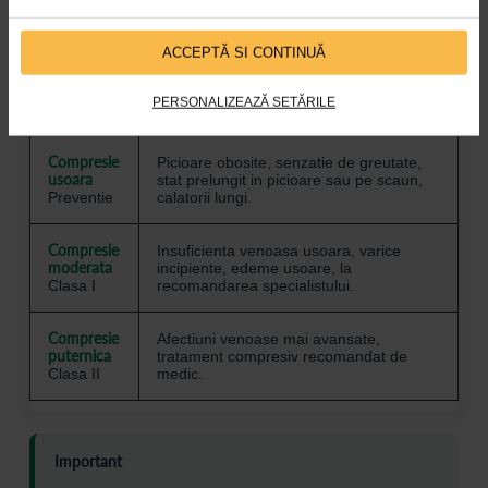
1. Alege nivelul de compresie
ACCEPTĂ SI CONTINUĂ
Nivel de
PERSONALIZEAZĂ SETĂRILE
compresie
Recomandat pentru
Compresie
Picioare obosite, senzatie de greutate,
usoara
stat prelungit in picioare sau pe scaun,
Preventie
calatorii lungi.
Compresie
Insuficienta venoasa usoara, varice
moderata
incipiente, edeme usoare, la
Clasa I
recomandarea specialistului.
Compresie
Afectiuni venoase mai avansate,
puternica
tratament compresiv recomandat de
Clasa II
medic.
Important