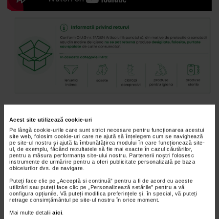
Acest site utilizează cookie-uri
CUM ALEG CORECT CIORAPII COMPRESIVI?
Pe lângă cookie-urile care sunt strict necesare pentru funcționarea acestui
Ghid practic pentru alegerea modelului si marimii
site web, folosim cookie-uri care ne ajută să înțelegem cum se navighează
pe site-ul nostru și ajută la îmbunătățirea modului în care funcționează site-
corecte
ul, de exemplu, făcând rezultatele să fie mai exacte în cazul căutărilor,
pentru a măsura performanța site-ului nostru. Partenerii noștri folosesc
instrumente de urmărire pentru a oferi publicitate personalizată pe baza
Ciorapii compresivi sunt conceputi pentru a exercita o
obiceiurilor dvs. de navigare.
presiune controlata asupra membrelor inferioare,
Puteți face clic pe „Acceptă si continuă” pentru a fi de acord cu aceste
contribuind la sustinerea circulatiei venoase. Pentru
utilizări sau puteți face clic pe „Personalizează setările” pentru a vă
eficienta si confort, este important sa alegi corect nivelul de
configura opțiunile. Vă puteți modifica preferințele și, în special, vă puteți
retrage consimțământul pe site-ul nostru în orice moment.
compresie, modelul si marimea.
Mai multe detalii
aici
.