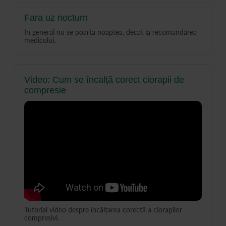
Fara uz nocturn
In general nu se poarta noaptea, decat la recomandarea
medicului.
Video: Cum se încalță corect ciorapii de
compresie
Tutorial video despre încălțarea corectă a ciorapilor
compresivi.