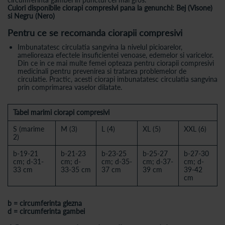
Culori disponibile ciorapi compresivi pana la genunchi: Bej (Visone)
si Negru (Nero)
Pentru ce se recomanda ciorapii compresivi
Imbunatatesc circulatia sangvina la nivelul picioarelor,
amelioreaza efectele insuficientei venoase, edemelor si varicelor.
Din ce in ce mai multe femei opteaza pentru ciorapii compresivi
medicinali pentru prevenirea si tratarea problemelor de
circulatie. Practic, acesti ciorapi imbunatatesc circulatia sangvina
prin comprimarea vaselor dilatate.
Tabel marimi ciorapi compresivi
S (marime
M (3)
L (4)
XL (5)
XXL (6)
2)
b-19-21
b-21-23
b-23-25
b-25-27
b-27-30
cm; d-31-
cm; d-
cm; d-35-
cm; d-37-
cm; d-
33 cm
33-35 cm
37 cm
39 cm
39-42
cm
b = circumferinta glezna
d = circumferinta gambei