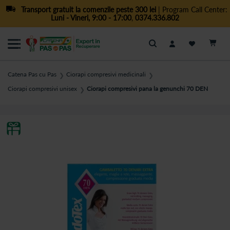
Transport gratuit la comenzile peste 300 lei
| Program Call Center:
Luni - Vineri, 9:00 - 17:00
,
0374.336.802
Cautare
Catena Pas cu Pas
Ciorapi compresivi medicinali
❯
❯
Ciorapi compresivi unisex
Ciorapi compresivi pana la genunchi 70 DEN
❯