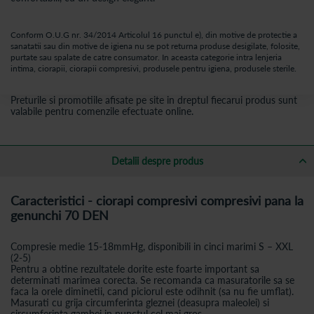
Conform O.U.G nr. 34/2014 Articolul 16 punctul e), din motive de protectie a
sanatatii sau din motive de igiena nu se pot returna produse desigilate, folosite,
purtate sau spalate de catre consumator. In aceasta categorie intra lenjeria
intima, ciorapii, ciorapii compresivi, produsele pentru igiena, produsele sterile.
Preturile si promotiile afisate pe site in dreptul fiecarui produs sunt
valabile pentru comenzile efectuate online.
Detalii despre produs
Caracteristici - ciorapi compresivi compresivi pana la
genunchi 70 DEN
Compresie medie 15-18mmHg, disponibili in cinci marimi S – XXL
(2-5)
Pentru a obtine rezultatele dorite este foarte important sa
determinati marimea corecta. Se recomanda ca masuratorile sa se
faca la orele diminetii, cand piciorul este odihnit (sa nu fie umflat).
Masurati cu grija circumferinta gleznei (deasupra maleolei) si
circumferinta gambei in punctul cel mai gros.