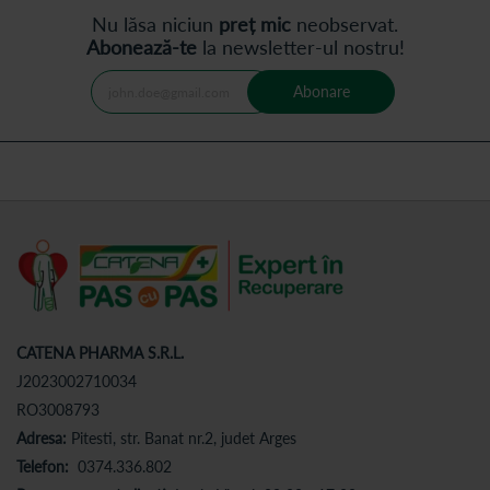
Nu lăsa niciun
preț mic
neobservat.
Abonează-te
la newsletter-ul nostru!
Abonare
CATENA PHARMA S.R.L.
J2023002710034
RO3008793
Adresa:
Pitesti, str. Banat nr.2, judet Arges
Telefon:
0374.336.802