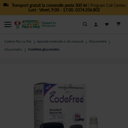
Transport gratuit la comenzile peste 300 lei
| Program Call Center:
Luni - Vineri, 9:00 - 17:00
,
0374.336.802
Cautare
Catena Pas cu Pas
Aparate medicale si de masurat
Glucometre
❯
❯
❯
Glucometru
Codefree glucometru
❯