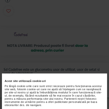
i
Sd Codefree este un glucometru usor de utilizat, usor de setat si
usor de administrat.
Acest site utilizează cookie-uri
Preturile si promotiile afisate pe site in dreptul fiecarui produs sunt
valabile pentru comenzile efectuate online.
Pe lângă cookie-urile care sunt strict necesare pentru funcționarea acestui
site web, folosim cookie-uri care ne ajută să înțelegem cum se navighează
pe site-ul nostru și ajută la îmbunătățirea modului în care funcționează site-
ul, de exemplu, făcând rezultatele să fie mai exacte în cazul căutărilor,
pentru a măsura performanța site-ului nostru. Partenerii noștri folosesc
instrumente de urmărire pentru a oferi publicitate personalizată pe baza
Detalii despre produs
obiceiurilor dvs. de navigare.