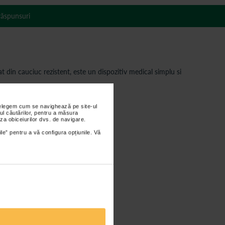
 răspunsuri
t din cauciuc rezistent, este un dispozitiv medical simplu si
nțelegem cum se navighează pe site-ul
ul căutărilor, pentru a măsura
za obiceiurilor dvs. de navigare.
ile” pentru a vă configura opțiunile. Vă