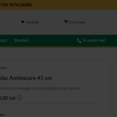
17:00
,
0374.336.802
Favorite
tact
Branduri
Te sunăm noi!
STOC
lac Antiescare 45 cm
 primul care adaugă o recenzie pentru acest produs
8,00
Lei
i
nt.