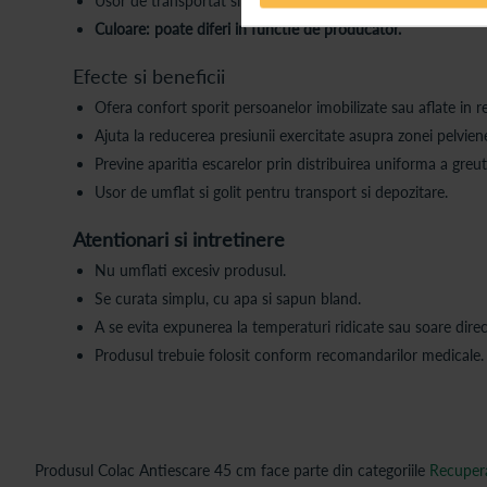
Usor de transportat si utilizat in diverse medii.
Culoare: poate diferi in functie de producator.
Efecte si beneficii
Ofera confort sporit persoanelor imobilizate sau aflate in r
Ajuta la reducerea presiunii exercitate asupra zonei pelvien
Previne aparitia escarelor prin distribuirea uniforma a greuta
Usor de umflat si golit pentru transport si depozitare.
Atentionari si intretinere
Nu umflati excesiv produsul.
Se curata simplu, cu apa si sapun bland.
A se evita expunerea la temperaturi ridicate sau soare direc
Produsul trebuie folosit conform recomandarilor medicale.
Produsul Colac Antiescare 45 cm face parte din categoriile
Recuperar