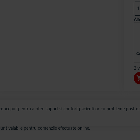
Alt
Co
2 v
 conceput pentru a oferi suport si confort pacientilor cu probleme post-ope
s sunt valabile pentru comenzile efectuate online.