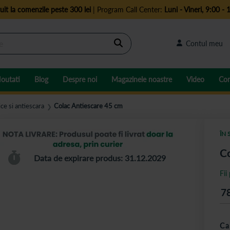
uit la comenzile peste 300 lei
| Program Call Center:
Luni - Vineri, 9:00 - 
Cautare
Contul meu
outati
Blog
Despre noi
Magazinele noastre
Video
Con
ce si antiescara
Colac Antiescare 45 cm
❯
ÎN 
Co
Data de expirare produs: 31.12.2029
Fii
7
Ca