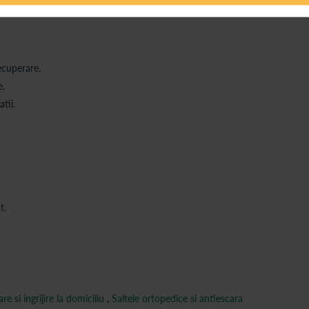
ecuperare.
e.
tii.
t.
e si ingrijire la domiciliu
,
Saltele ortopedice si antiescara