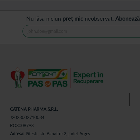
Nu lăsa niciun
preț mic
neobservat.
Abonează
CATENA PHARMA S.R.L.
J2023002710034
RO3008793
Adresa:
Pitesti, str. Banat nr.2, judet Arges