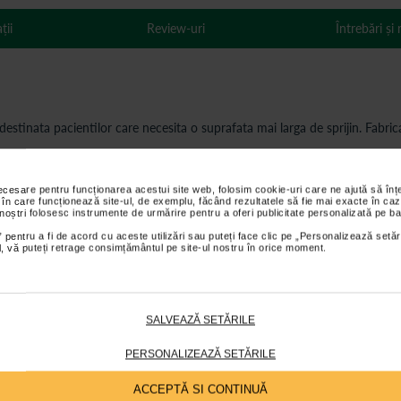
ții
Review-uri
Întrebări și
stinata pacientilor care necesita o suprafata mai larga de sprijin. Fabrica
necesare pentru funcționarea acestui site web, folosim cookie-uri care ne ajută să î
a disconfortului.
 în care funcționează site-ul, de exemplu, făcând rezultatele să fie mai exacte în caz
 noștri folosesc instrumente de urmărire pentru a oferi publicitate personalizată pe ba
l.
 pentru a fi de acord cu aceste utilizări sau puteți face clic pe „Personalizează setăr
ial, vă puteți retrage consimțământul pe site-ul nostru în orice moment.
SALVEAZĂ SETĂRILE
PERSONALIZEAZĂ SETĂRILE
ACCEPTĂ SI CONTINUĂ