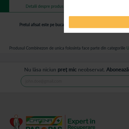
Mai multe informa
Detalii despre produs
Pretul afisat este pe bucata.
Produsul Combinezon de unica folosinta face parte din categoriile
U
Nu lăsa niciun
preț mic
neobservat.
Abonează