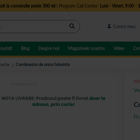
uit la comenzile peste 300 lei
| Program Call Center:
Luni - Vineri, 9:00 - 
Cautare
Contul meu
outati
Blog
Despre noi
Magazinele noastre
Video
Con
tectie
Combinezon de unica folosinta
❯
IND
Vre
Co
Fii