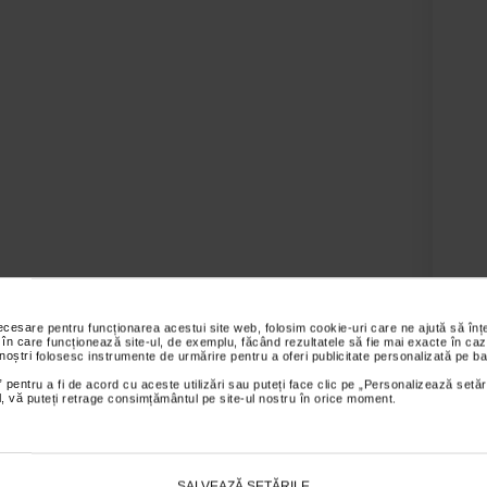
necesare pentru funcționarea acestui site web, folosim cookie-uri care ne ajută să î
 în care funcționează site-ul, de exemplu, făcând rezultatele să fie mai exacte în caz
 noștri folosesc instrumente de urmărire pentru a oferi publicitate personalizată pe ba
 pentru a fi de acord cu aceste utilizări sau puteți face clic pe „Personalizează setăr
isponibil in diverse marimi.
ial, vă puteți retrage consimțământul pe site-ul nostru în orice moment.
s sunt valabile pentru comenzile efectuate online.
SALVEAZĂ SETĂRILE