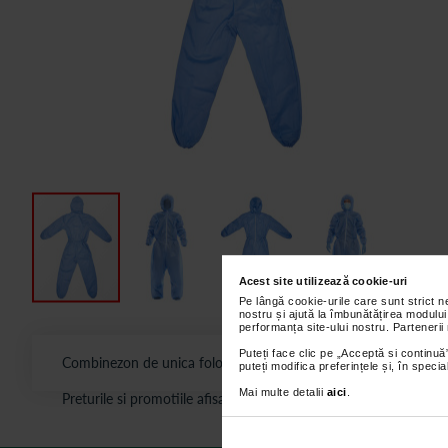
Acest site utilizează cookie-uri
Pe lângă cookie-urile care sunt strict 
nostru și ajută la îmbunătățirea modului
performanța site-ului nostru. Partenerii
Puteți face clic pe „Acceptă si continuă”
Combinezon de unica folosinta, albastru, SMS grosime 35 gsm, d
puteți modifica preferințele și, în spec
Mai multe detalii
aici
.
Preturile si promotiile afisate pe site in dreptul fiecarui produ