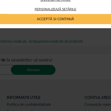
ții
Review-uri
Întrebări și
PERSONALIZEAZĂ SETĂRILE
ACCEPTĂ SI CONTINUĂ
niforme medicale
,
Echipamente medicale de protectie
-te
la newsletter-ul nostru!
Abonare
INFORMATII UTILE
CONTUL MEU
Politica de confidentialitate
Comenzile mele