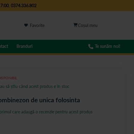
17:00
,
0374.336.802
Favorite
tact
Branduri
Te sunăm noi!
ISPONIBIL
au să știu când acest produs e în stoc
mbinezon de unica folosinta
 primul care adaugă o recenzie pentru acest produs