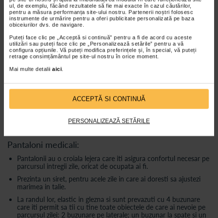
ul, de exemplu, făcând rezultatele să fie mai exacte în cazul căutărilor,
Inainte de a cumpara, va rugam, sa consultati tabelul de marimi.
pentru a măsura performanța site-ului nostru. Partenerii noștri folosesc
instrumente de urmărire pentru a oferi publicitate personalizată pe baza
obiceiurilor dvs. de navigare.
Medicii din intreaga lume au ales acest costum medical unicolor
Puteți face clic pe „Acceptă si continuă” pentru a fi de acord cu aceste
negru.
utilizări sau puteți face clic pe „Personalizează setările” pentru a vă
configura opțiunile. Vă puteți modifica preferințele și, în special, vă puteți
retrage consimțământul pe site-ul nostru în orice moment.
Bluza medicala:
Mai multe detalii
aici
.
Poti pastra la indemana telefonul sau alte obiecte importante in
cele doua buzunare generos croite in partea inferioara a bluzei
medicale.
ACCEPTĂ SI CONTINUĂ
Bluza are guler anchior si maneca scurta de tip manseta.
Iti permite sa tii la indemana toata ziua stetoscopul, ochelarii,
PERSONALIZEAZĂ SETĂRILE
pixul sau orice alt dispozitiv necesar, fara sa ai mainile ocupate.
Pantaloni medicali:
Pantalonii au o croiala lejera care iti asigura confortul necesar pe
parcursul intregii zile, oricat de ocupata ai fi.
Prezinta un siret, pentru acele zile in care ai doresti sa ajustezi
marimea in talie.
La randul lor, elastic in glezna si sunt prevazuti cu 4 buzunare
care iti permit sa tii cu tine toate obiectele de care ai nevoie pe
parcursul zilei: 2 buzunare pe laterale; un buzunar la spate si un