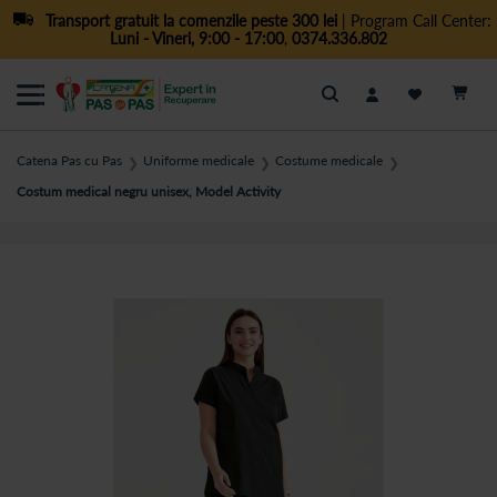
Transport gratuit la comenzile peste 300 lei
| Program Call Center:
Luni - Vineri, 9:00 - 17:00
,
0374.336.802
Cautare
Catena Pas cu Pas
Uniforme medicale
Costume medicale
❯
❯
❯
Costum medical negru unisex, Model Activity