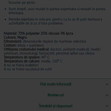
buzunar pe picior.
Sunt drepti, usor mulati in partea superioara si evazati in partea
inferioara.
Permite lejeritate in miscare, pentru ca tu sa iti poti desfasura
activitatile de zi cu zi fara probleme.
Material: 72% polyester 25% viscose 3% lycra
Culoare: Negru
Dimensiuni:
dimensiunile depind de marimea selectata
Costum:
bluza + pantaloni
Utilizarea costumului medical:
doctori, asistenti medicali, medici
veterinari, stomatologi, farmacisti, personal spital sau clinica
Temperatura de spalare:
40⁰ C
Temperatura de calcare
: medie, 150⁰ C
A nu se folosi inalbitor!
A nu se folosi uscatorul de rufe!
Mai multe informații
Review-uri
Întrebări și răspunsuri