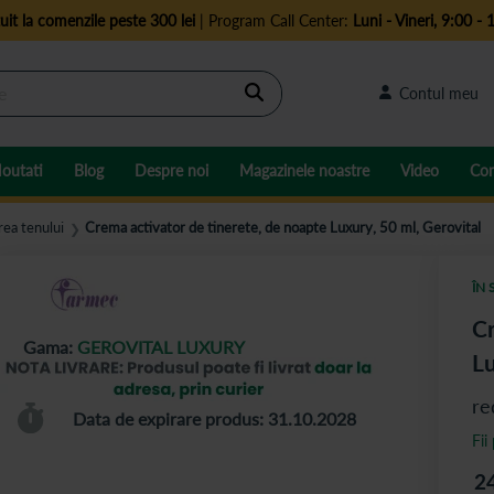
uit la comenzile peste 300 lei
| Program Call Center:
Luni - Vineri, 9:00 - 
Cautare
Contul meu
outati
Blog
Despre noi
Magazinele noastre
Video
Con
rea tenului
Crema activator de tinerete, de noapte Luxury, 50 ml, Gerovital
❯
ÎN 
Cr
Gama:
GEROVITAL LUXURY
Lu
re
Data de expirare produs: 31.10.2028
Fii
2