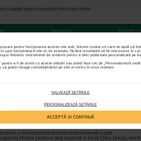
s sunt valabile pentru comenzile efectuate online.
ții
Review-uri
Întrebări și
necesare pentru funcționarea acestui site web, folosim cookie-uri care ne ajută să î
 în care funcționează site-ul, de exemplu, făcând rezultatele să fie mai exacte în caz
 noștri folosesc instrumente de urmărire pentru a oferi publicitate personalizată pe ba
 Luxury, Gerovital:
 pentru a fi de acord cu aceste utilizări sau puteți face clic pe „Personalizează setăr
ial, vă puteți retrage consimțământul pe site-ul nostru în orice moment.
SALVEAZĂ SETĂRILE
PERSONALIZEAZĂ SETĂRILE
ACCEPTĂ SI CONTINUĂ
acelulare si imbunatateste structura tridimensionala a pielii.
copacului Pistacia Lentiscus (larg raspandit in insula Chios, Grecia), reactiv