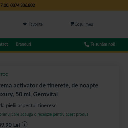
17:00
,
0374.336.802
Favorite
tact
Branduri
Te sunăm noi!
STOC
ema activator de tinerete, de noapte
xury, 50 ml, Gerovital
da pielii aspectul tineresc
 primul care adaugă o recenzie pentru acest produs
49,90
Lei
i