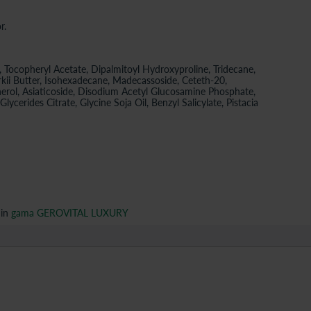
r.
, Tocopheryl Acetate, Dipalmitoyl Hydroxyproline, Tridecane,
ii Butter, Isohexadecane, Madecassoside, Ceteth-20,
erol, Asiaticoside, Disodium Acetyl Glucosamine Phosphate,
cerides Citrate, Glycine Soja Oil, Benzyl Salicylate, Pistacia
din
gama GEROVITAL LUXURY