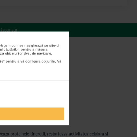
 răspunsuri
nțelegem cum se navighează pe site-ul
ul căutărilor, pentru a măsura
za obiceiurilor dvs. de navigare.
ile” pentru a vă configura opțiunile. Vă
eaza proteinele tineretii, restarteaza activitatea celulara si