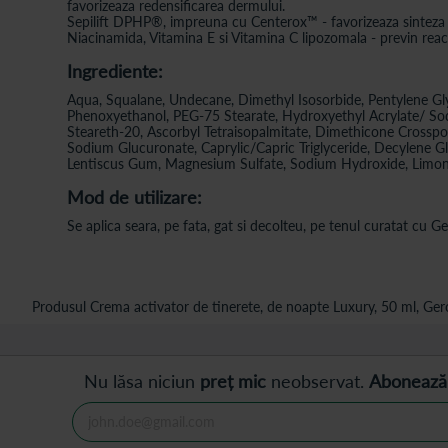
favorizeaza redensificarea dermului.
Sepilift DPHP®, impreuna cu Centerox™ - favorizeaza sinteza n
Niacinamida, Vitamina E si Vitamina C lipozomala - previn reactii
Ingrediente:
Aqua, Squalane, Undecane, Dimethyl Isosorbide, Pentylene Glyc
Phenoxyethanol, PEG-75 Stearate, Hydroxyethyl Acrylate/ So
Steareth-20, Ascorbyl Tetraisopalmitate, Dimethicone Crossp
Sodium Glucuronate, Caprylic/Capric Triglyceride, Decylene Gly
Lentiscus Gum, Magnesium Sulfate, Sodium Hydroxide, Limonene
Mod de utilizare:
Se aplica seara, pe fata, gat si decolteu, pe tenul curatat cu G
Produsul Crema activator de tinerete, de noapte Luxury, 50 ml, Gerov
Nu lăsa niciun
preț mic
neobservat.
Abonează