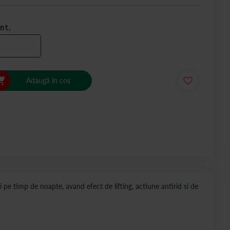
nt.
Adaugă în coș
e timp de noapte, avand efect de lifting, actiune antirid si de