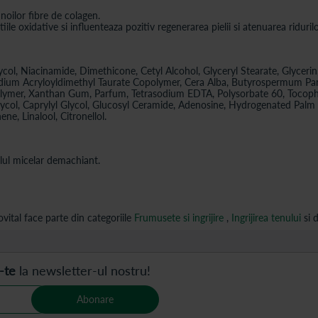
oilor fibre de colagen.
le oxidative si influenteaza pozitiv regenerarea pielii si atenuarea ridurilo
ol, Niacinamide, Dimethicone, Cetyl Alcohol, Glyceryl Stearate, Glycerin
dium Acryloyldimethyl Taurate Copolymer, Cera Alba, Butyrospermum Park
olymer, Xanthan Gum, Parfum, Tetrasodium EDTA, Polysorbate 60, Tocoph
col, Caprylyl Glycol, Glucosyl Ceramide, Adenosine, Hydrogenated Palm Gly
, Linalool, Citronellol.
elul micelar demachiant.
ital face parte din categoriile
Frumusete si ingrijire
,
Ingrijirea tenului
si 
-te
la newsletter-ul nostru!
Abonare