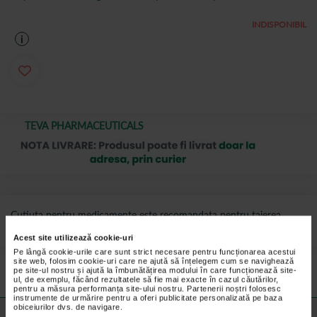
INDISPONIBIL
i
TEVA PHARMACEUTICALS
Cutiuta pentru medicamente este recomandata pentru taierea,
zdrobirea si pastrarea tabletelor in bune conditii.
Acest site utilizează cookie-uri
Preturile si promotiile afisate pe site in dreptul fiecarui produs sunt
Pe lângă cookie-urile care sunt strict necesare pentru funcționarea acestui
site web, folosim cookie-uri care ne ajută să înțelegem cum se navighează
valabile pentru comenzile efectuate online.
pe site-ul nostru și ajută la îmbunătățirea modului în care funcționează site-
ul, de exemplu, făcând rezultatele să fie mai exacte în cazul căutărilor,
pentru a măsura performanța site-ului nostru. Partenerii noștri folosesc
instrumente de urmărire pentru a oferi publicitate personalizată pe baza
obiceiurilor dvs. de navigare.
Detalii despre produs