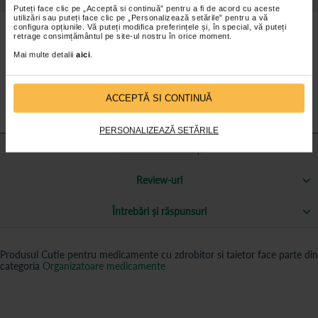
Puteți face clic pe „Acceptă si continuă” pentru a fi de acord cu aceste
utilizări sau puteți face clic pe „Personalizează setările” pentru a vă
configura opțiunile. Vă puteți modifica preferințele și, în special, vă puteți
Cum se foloseste cutia pentru medicamente cu
retrage consimțământul pe site-ul nostru în orice moment.
zdrobitor si taietor?
Mai multe detalii
aici
.
https://www.catenapascupas.ro/wp-
content/uploads/2014/02/Cum-se-foloseste-zdrobitorul-de-
ACCEPTĂ SI CONTINUĂ
medicamente.mp4
PERSONALIZEAZĂ SETĂRILE
Mai multe informații
Review-uri
Întrebări și răspunsuri
Produsul Cutie pentru medicamente cu zdrobitor si taietor face parte din
categoria
Organizatoare medicamente