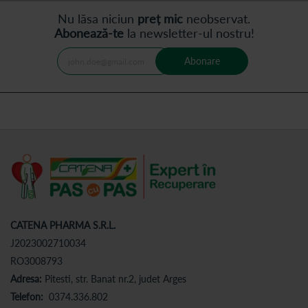
Nu lăsa niciun
preț mic
neobservat.
Abonează-te
la newsletter-ul nostru!
Abonare
CATENA PHARMA S.R.L.
J2023002710034
RO3008793
Adresa:
Pitesti, str. Banat nr.2, judet Arges
Telefon:
0374.336.802