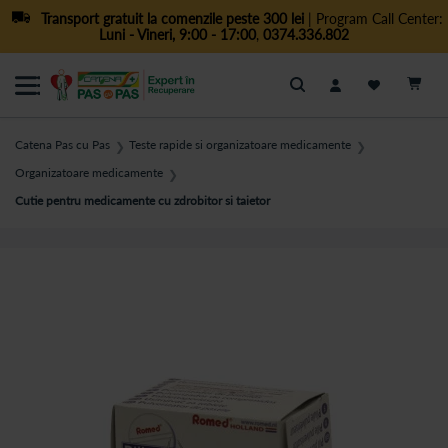
Transport gratuit la comenzile peste 300 lei
| Program Call Center:
Luni - Vineri, 9:00 - 17:00
,
0374.336.802
Cautare
Catena Pas cu Pas
Teste rapide si organizatoare medicamente
❯
❯
Organizatoare medicamente
❯
Cutie pentru medicamente cu zdrobitor si taietor