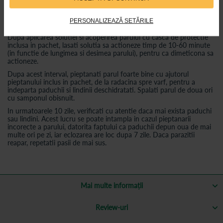
Solutia trebuie aplicata in aceeasi zi tuturor persoanelor care au
paduchi, pentru a evita reinfestarea.
Aveti grija ca solutia sa nu intre in contact cu ochii pe parcursul
PERSONALIZEAZĂ SETĂRILE
utilizarii.
Dupa aplicarea solutiei si acoperirea parului cu casca de protectie
inclusa in pachet, lasati solutia sa actioneze timp de 10-60 minute
(in functie de lungimea si desimea parului), pentru ca dimeticona sa
actioneze.
Dupa acest interval, pieptanati parul foarte bine cu ajutorul
pieptanului inclus in pachet, de la radacina spre varf, pentru a
indeparta paduchii si lindinii deschidratati. Spalati parul de doua ori
cu samponul obisnuit.
In urmatoarele 10 zile, verificati cu atentie daca mai exista paduchi
sau lindini. Acest lucru se poate intampla in cazul pieptanarii
incorecte a parului, datorita faptului ca paduchii depun oua de mai
multe ori pe zi, iar eclozarea are loc dupa 7 zile. Daca parazitii
reapar, repetatii pasii de mai sus.
Mai multe informații
Review-uri