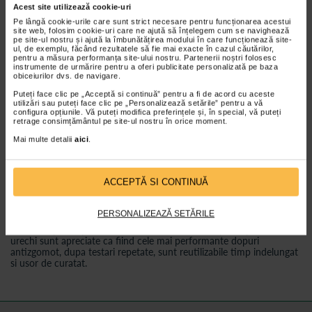
Acest site utilizează cookie-uri
hipoalergenice si pot fi utilizate in multe situatii. Acestea sunt
recomandate copiilor cu varsta intre 3-12 ani. Dopurile de urechi
Pe lângă cookie-urile care sunt strict necesare pentru funcționarea acestui
pentru copii previn pierderea auzului, ajuta la pastrarea capacitatii
site web, folosim cookie-uri care ne ajută să înțelegem cum se navighează
pe site-ul nostru și ajută la îmbunătățirea modului în care funcționează site-
de concentrare la scoala, conversatiile sunt audibile.
ul, de exemplu, făcând rezultatele să fie mai exacte în cazul căutărilor,
pentru a măsura performanța site-ului nostru. Partenerii noștri folosesc
Sfaturi si recomandari
instrumente de urmărire pentru a oferi publicitate personalizată pe baza
obiceiurilor dvs. de navigare.
Puteți face clic pe „Acceptă si continuă” pentru a fi de acord cu aceste
Deteriorarea auzului este ireversibila. Zgomotul excesiv poate avea
utilizări sau puteți face clic pe „Personalizează setările” pentru a vă
urmari ca: hipoacuzie neurosenzoriala, oboseala, tulburari de
configura opțiunile. Vă puteți modifica preferințele și, în special, vă puteți
concentrare, cresterea tensiunii arteriale, stres, dureri de cap.
retrage consimțământul pe site-ul nostru în orice moment.
Mai multe detalii
aici
.
De ce sa alegeti dopurile Alpine?
Cu AlpineAcousticFilters se atenueaza zgomotele daunatoare si in
ACCEPTĂ SI CONTINUĂ
acelasi timp vorbirea, muzica si sunetele ambientale pot fi auzite,
materialul extrem de confortabil AlpineThermoShape devine mai
moale din cauza temperaturii corpului, se adapteaza formei
PERSONALIZEAZĂ SETĂRILE
conductului auditiv, materialul ATS este hipoalergenic si nu contine
silicon. Raportul pret/calitate este foarte bun. Dopurile pentru
urechi sunt apreciate ca fiind cele mai performante dopuri
antizgomot, dupa testari repetate, sunt reutilizabile timp indelungat
si usor de curatat.