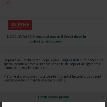
Dopurile de urechi pentru copii Alpine Pluggies Kids sunt concepute
special pentru a proteja urechile sensibile ale copiilor de zgomotele
daunatoare, muzica tare si apa.
Preturile si promotiile afisate pe site in dreptul fiecarui produs sunt
valabile pentru comenzile efectuate online.
Detalii despre produs
Dopurile de urechi pentru copii sunt moi si confortabile,