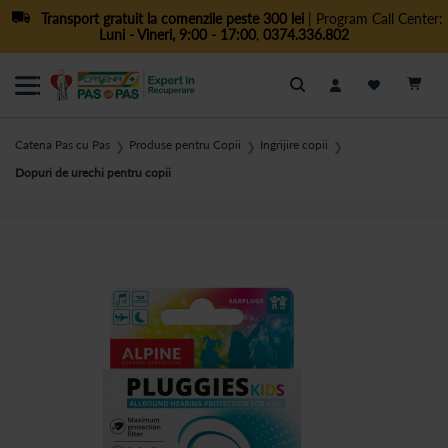
Transport gratuit la comenzile peste 300 lei
| Program Call Center:
Luni - Vineri, 9:00 - 17:00
,
0374.336.802
Cautare
Catena Pas cu Pas
Produse pentru Copii
Ingrijire copii
❯
❯
❯
Dopuri de urechi pentru copii