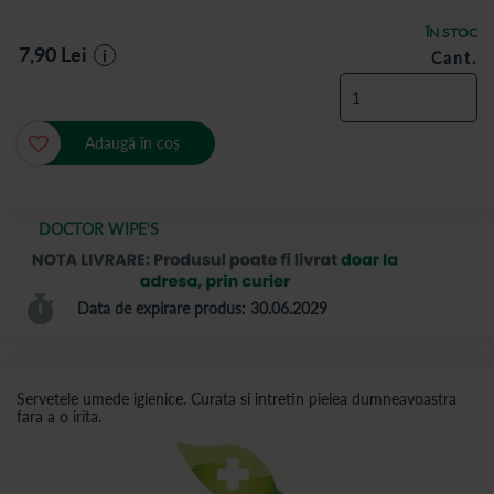
ÎN STOC
7,90
Lei
i
Cant.
Adaugă în coș
DOCTOR WIPE'S
Data de expirare produs: 30.06.2029
Servetele umede igienice. Curata si intretin pielea dumneavoastra
fara a o irita.