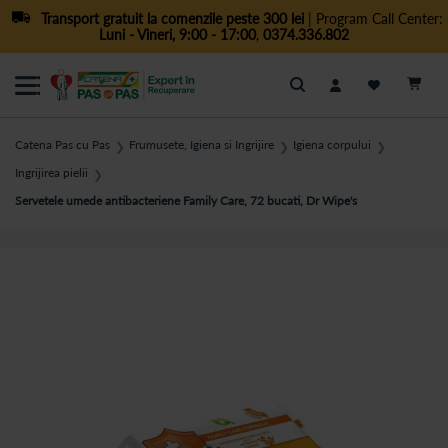
Transport gratuit la comenzile peste 300 lei
| Program Call Center:
Luni - Vineri, 9:00 - 17:00
,
0374.336.802
Cautare
Catena Pas cu Pas
Frumusete, Igiena si Ingrijire
Igiena corpului
❯
❯
❯
Ingrijirea pielii
❯
Servetele umede antibacteriene Family Care, 72 bucati, Dr Wipe's