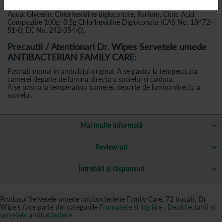
ANTIBACTERIAN FAMILY CARE:
Aqua, Glycerin, Chlorhexidine digluconate, Parfum, Citric Acid.
Compozitie 100g: 0,5g Chlorhexidine Digluconate (CAS No. 18472-
51-0; EC No. 242-354-0).
Precautii / Atentionari Dr. Wipes Servetele umede
ANTIBACTERIAN FAMILY CARE:
Pastrati numai in ambalajul original. A se pastra la temperatura
camerei departe de lumina directa a soarelul si caldura.
A se pastra la temperatura camerei, departe de lumina directa a
soarelui.
Mai multe informații
Review-uri
Întrebări și răspunsuri
Produsul Servetele umede antibacteriene Family Care, 72 bucati, Dr
Wipe's face parte din categoriile
Frumusete si ingrijire
,
Dezinfectanti si
servetele antibacteriene