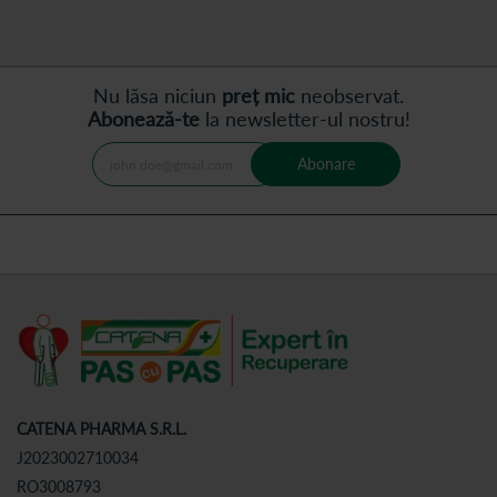
Nu lăsa niciun
preț mic
neobservat.
Abonează-te
la newsletter-ul nostru!
Abonare
CATENA PHARMA S.R.L.
J2023002710034
RO3008793