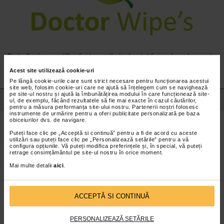
Preturile si promotiile afisate pe site in dreptul fiecarui produs sunt
valabile pentru comenzile efectuate online.
Acest site utilizează cookie-uri
Pe lângă cookie-urile care sunt strict necesare pentru funcționarea acestui
site web, folosim cookie-uri care ne ajută să înțelegem cum se navighează
pe site-ul nostru și ajută la îmbunătățirea modului în care funcționează site-
Detalii despre produs
ul, de exemplu, făcând rezultatele să fie mai exacte în cazul căutărilor,
pentru a măsura performanța site-ului nostru. Partenerii noștri folosesc
instrumente de urmărire pentru a oferi publicitate personalizată pe baza
obiceiurilor dvs. de navigare.
Beneficii Dr. Wipes Servetele umede
Puteți face clic pe „Acceptă si continuă” pentru a fi de acord cu aceste
ANTIBACTERIAN FAMILY CARE:
utilizări sau puteți face clic pe „Personalizează setările” pentru a vă
configura opțiunile. Vă puteți modifica preferințele și, în special, vă puteți
Groase si elastice;
retrage consimțământul pe site-ul nostru în orice moment.
Nu contin alcool;
Mai multe detalii
aici
.
pH neutru;
Material vascoza 20%, Polyester 80%.
ACCEPTĂ SI CONTINUĂ
Ingrediente Dr. Wipes Servetele umede
PERSONALIZEAZĂ SETĂRILE