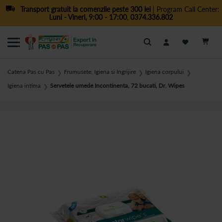
Transport gratuit la comenzile peste 300 lei
| Program Call Center:
Luni - Vineri, 9:00 - 17:00
,
0374.336.802
Cautare
Catena Pas cu Pas
Frumusete, Igiena si Ingrijire
Igiena corpului
❯
❯
❯
Igiena intima
Servetele umede Incontinenta, 72 bucati, Dr. Wipes
❯