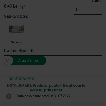
Cant.
ÎN STOC
8,40
Lei
i
Alege cantitatea:
50 bucati
1 variante disponibile
Adaugă în coș
DOCTOR WIPE'S
Data de expirare produs: 31.07.2029