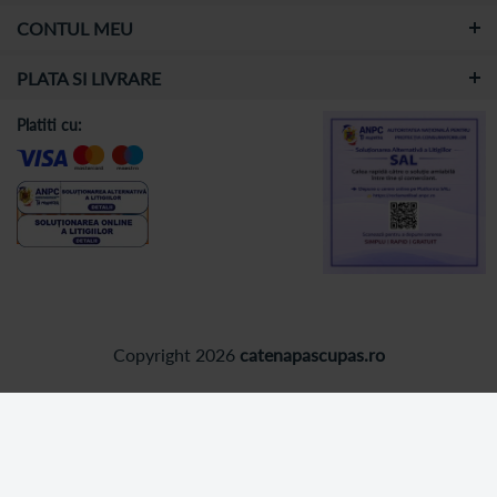
CONTUL MEU
PLATA SI LIVRARE
Platiti cu:
Copyright 2026
catenapascupas.ro