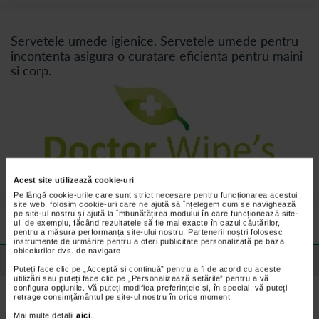
Servetele umede igienice. Servetele umede pentru
incontenta asigura o curatare eficienta pentru maini
si corp.
Acest site utilizează cookie-uri
Pe lângă cookie-urile care sunt strict necesare pentru funcționarea acestui
Preturile si promotiile afisate pe site in dreptul fiecarui produs sunt
site web, folosim cookie-uri care ne ajută să înțelegem cum se navighează
valabile pentru comenzile efectuate online.
pe site-ul nostru și ajută la îmbunătățirea modului în care funcționează site-
ul, de exemplu, făcând rezultatele să fie mai exacte în cazul căutărilor,
pentru a măsura performanța site-ului nostru. Partenerii noștri folosesc
instrumente de urmărire pentru a oferi publicitate personalizată pe baza
obiceiurilor dvs. de navigare.
Detalii despre produs
Puteți face clic pe „Acceptă si continuă” pentru a fi de acord cu aceste
utilizări sau puteți face clic pe „Personalizează setările” pentru a vă
configura opțiunile. Vă puteți modifica preferințele și, în special, vă puteți
retrage consimțământul pe site-ul nostru în orice moment.
Beneficii Dr. Wipes Servetele umede
INCONTINENTA cu capac:
Mai multe detalii
aici
.