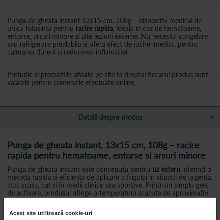
Punga de gheata instant 13x15 cm, 108g – dispozitiv medical de
unica folosinta pentru
racire rapida
, ideala in caz de hematoame,
entorse, arsuri minore si alte leziuni externe. Nu necesita congelare
sau refrigerare prealabila si ofera efect de racire imediat, pentru
calmarea durerii si reducerea inflamatiei.
Preturile si promotiile afisate pe site in dreptul fiecarui produs sunt
valabile pentru comenzile efectuate online.
Detalii despre produs
Punga de gheata instant, 13x15 cm, 108g – racire
rapida pentru hematoame, entorse si arsuri minore
Punga de gheata instant este conceputa pentru
uz extern
, oferind o
metoda rapida si eficienta de aplicare a frigului in situatii de urgenta,
atat acasa, cat si in medii clinice sau sportive. Printr-un simplu gest
de activare, produsul atinge o temperatura scazuta de aproximativ
5,5°C si mentine efectul de racire pentru aproximativ 20 de minute,
in functie de temperatura ambientala.
Acest site utilizează cookie-uri