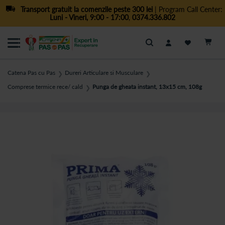
Transport gratuit la comenzile peste 300 lei
| Program Call Center:
Luni - Vineri, 9:00 - 17:00
,
0374.336.802
Cautare
Catena Pas cu Pas
Dureri Articulare si Musculare
❯
❯
Comprese termice rece/ cald
Punga de gheata instant, 13x15 cm, 108g
❯