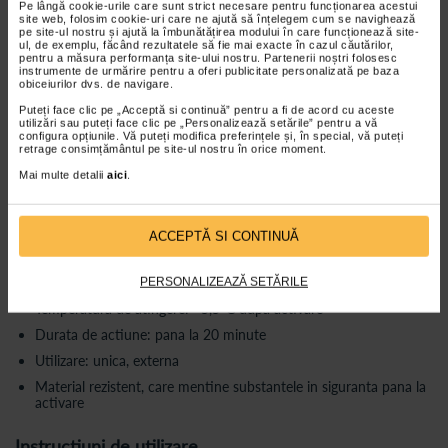
Beneficii principale:
Pe lângă cookie-urile care sunt strict necesare pentru funcționarea acestui
site web, folosim cookie-uri care ne ajută să înțelegem cum se navighează
pe site-ul nostru și ajută la îmbunătățirea modului în care funcționează site-
Tratarea rapida a hematoamelor
prin racire locala imediata
ul, de exemplu, făcând rezultatele să fie mai exacte în cazul căutărilor,
pentru a măsura performanța site-ului nostru. Partenerii noștri folosesc
Reducerea inflamatiei
in caz de entorse si contuzii
instrumente de urmărire pentru a oferi publicitate personalizată pe baza
obiceiurilor dvs. de navigare.
Ameliorarea leziunilor hipertermice
(arsuri minore, supraincalzire
musculara)
Puteți face clic pe „Acceptă si continuă” pentru a fi de acord cu aceste
utilizări sau puteți face clic pe „Personalizează setările” pentru a vă
Efect analgezic local
pentru diverse tipuri de durere
configura opțiunile. Vă puteți modifica preferințele și, în special, vă puteți
retrage consimțământul pe site-ul nostru în orice moment.
Usor de utilizat
, fara nevoie de congelare prealabila
Mai multe detalii
aici
.
Caracteristici tehnice
Dimensiune: 13 x 15 cm
ACCEPTĂ SI CONTINUĂ
Greutate: 108 grame
Compozitie: Nitrat de amoniu, apa
PERSONALIZEAZĂ SETĂRILE
Temperatura de atingere: ~5,5°C dupa activare
Durata de actiune: pana la 20 minute
Utilizare: unica, externa
Material rezistent, care mentine substantele in siguranta pana la
activare
Instructiuni de utilizare