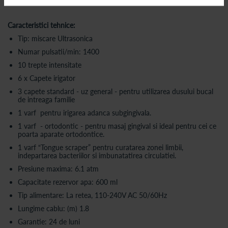
Caracteristici tehnice:
Tip: miscare Ultrasonica
Numar pulsatii/min: 1400
10 trepte intensitate
6 x Capete irigator
3 capete standard - uz general - pentru utilizarea dusului bucal
de intreaga familie
1 varf pentru irigarea adanca subgingivala.
1 varf - ortodontic - pentru masaj gingival si ideal pentru cei ce
poarta aparate ortodontice.
1 varf “Tongue scraper” pentru curatarea zonei limbii,
indepartarea bacteriilor si imbunatatirea circulatiei.
Presiune maxima: 6.1 atm
Capacitate rezervor apa: 600 ml
Tip alimentare: La retea, 110-240V AC 50/60Hz
Lungime cablu: (m) 1.8
Garantie: 24 de luni