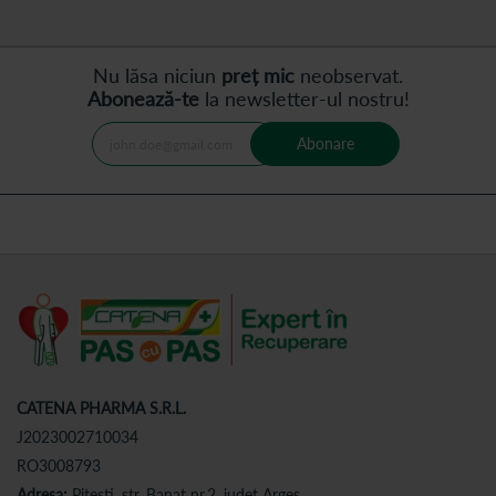
Nu lăsa niciun
preț mic
neobservat.
Abonează-te
la newsletter-ul nostru!
Abonare
CATENA PHARMA S.R.L.
J2023002710034
RO3008793
Adresa:
Pitesti, str. Banat nr.2, judet Arges