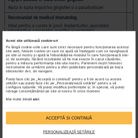
Ajuta in lupta impotriva gingivitei si a paradontozei
Recomandat de medicul stomatolog.
Ideal pentru a curata in jurul: implanturilor, aparatelor
ortodontice, coroanelor, puntilor si protezelor.
Capacitate rezervor 600ml
Acest site utilizează cookie-uri
Pe lângă cookie-urile care sunt strict necesare pentru funcționarea acestui
Rezervor de 600ml cu loc special pentru depozitarea
site web, folosim cookie-uri care ne ajută să înțelegem cum se navighează
varfurilor
pe site-ul nostru și ajută la îmbunătățirea modului în care funcționează site-
ul, de exemplu, făcând rezultatele să fie mai exacte în cazul căutărilor,
pentru a măsura performanța site-ului nostru. Partenerii noștri folosesc
instrumente de urmărire pentru a oferi publicitate personalizată pe baza
obiceiurilor dvs. de navigare.
Produsul include 6 capete de curatare:
Puteți face clic pe „Acceptă si continuă” pentru a fi de acord cu aceste
3 capete standard - uz general - pentru utilizarea dusului bucal
utilizări sau puteți face clic pe „Personalizează setările” pentru a vă
de intreaga familie,
configura opțiunile. Vă puteți modifica preferințele și, în special, vă puteți
retrage consimțământul pe site-ul nostru în orice moment.
1 varf pentru irigarea adanca subgingivala.
Mai multe detalii
aici
.
1 varf - ortodontic - pentru masaj gingival si ideal pentru cei ce
poarta aparate ortodontice.
1 varf “Tongue scraper” pentru curatarea zonei limbii,
ACCEPTĂ SI CONTINUĂ
indepartarea bacteriilor si imbunatatirea circulatiei.
PERSONALIZEAZĂ SETĂRILE