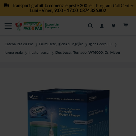
Transport gratuit la comenzile peste 300 lei
| Program Call Center:
Luni - Vineri, 9:00 - 17:00
,
0374.336.802
Cautare
Catena Pas cu Pas
Frumusete, Igiena si Ingrijire
Igiena corpului
❯
❯
❯
Igiena orala
Irigator bucal
Dus bucal, Tornado, WT6000, Dr. Mayer
❯
❯