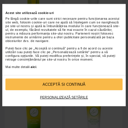
Acest site utilizează cookie-uri
Pe lângă cookie-urile care sunt strict necesare pentru funcționarea acestui
site web, folosim cookie-uri care ne ajută să înțelegem cum se navighează
pe site-ul nostru și ajută la îmbunătățirea modului în care funcționează site-
Pila dubla pentru pielea ingrosata
Gel racoritor pentru picioare, 75
ul, de exemplu, făcând rezultatele să fie mai exacte în cazul căutărilor,
a calcaielor, 1 bucata, Efasit
ml, Efasit
pentru a măsura performanța site-ului nostru. Partenerii noștri folosesc
instrumente de urmărire pentru a oferi publicitate personalizată pe baza
obiceiurilor dvs. de navigare.
Puteți face clic pe „Acceptă si continuă” pentru a fi de acord cu aceste
utilizări sau puteți face clic pe „Personalizează setările” pentru a vă
configura opțiunile. Vă puteți modifica preferințele și, în special, vă puteți
retrage consimțământul pe site-ul nostru în orice moment.
Indisponibil
Indisponibil
Mai multe detalii
aici
.
ACCEPTĂ SI CONTINUĂ
PERSONALIZEAZĂ SETĂRILE