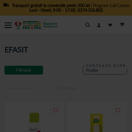
Transport gratuit la comenzile peste 300 lei
| Program Call Center:
Luni - Vineri, 9:00 - 17:00
,
0374.336.802
Cautare
EFASIT
SORTEAZĂ DUPĂ
Filtrează
11
produse