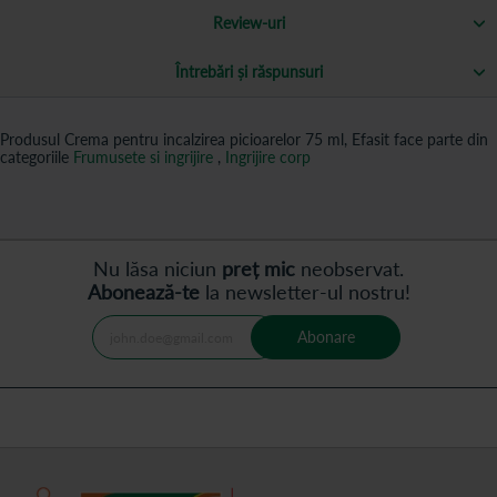
Review-uri
Întrebări și răspunsuri
Produsul Crema pentru incalzirea picioarelor 75 ml, Efasit face parte din
categoriile
Frumusete si ingrijire
,
Ingrijire corp
Nu lăsa niciun
preț mic
neobservat.
Abonează-te
la newsletter-ul nostru!
Abonare