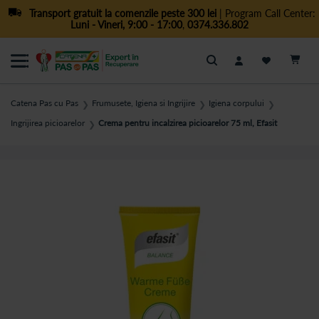
Transport gratuit la comenzile peste 300 lei
| Program Call Center:
Luni - Vineri, 9:00 - 17:00
,
0374.336.802
Cautare
Catena Pas cu Pas
Frumusete, Igiena si Ingrijire
Igiena corpului
❯
❯
❯
Ingrijirea picioarelor
Crema pentru incalzirea picioarelor 75 ml, Efasit
❯