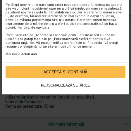
valabile pentru comenzile efectuate online.
Pe lângă cookie-urile care sunt strict necesare pentru funcționarea acestui
site web, folosim cookie-uri care ne ajută să înțelegem cum se navighează
pe site-ul nostru și ajută la îmbunătățirea modului în care funcționează site-
ul, de exemplu, făcând rezultatele să fie mai exacte în cazul căutărilor,
pentru a măsura performanța site-ului nostru. Partenerii noștri folosesc
Detalii despre produs
instrumente de urmărire pentru a oferi publicitate personalizată pe baza
obiceiurilor dvs. de navigare.
Puteți face clic pe „Acceptă si continuă” pentru a fi de acord cu aceste
Caracteristici Crema Efasit pentru incalzirea
utilizări sau puteți face clic pe „Personalizează setările” pentru a vă
configura opțiunile. Vă puteți modifica preferințele și, în special, vă puteți
picioarelor
retrage consimțământul pe site-ul nostru în orice moment.
Ingrijeste si incalzeste picioarele reci
Mai multe detalii
aici
.
Cu un complex pe baza de ghimbir care actioneaza pentru un
timp indelungat incalzind picioarele reci
ACCEPTĂ SI CONTINUĂ
Cu ulei de jojoba ce face pielea picioarelor sa fie mai moale, mai
catifelata si astfel mai rezistenta
Este usor de aplicat si se absoarbe rapid in piele
PERSONALIZEAZĂ SETĂRILE
Utilizare: Aplicati si masati in functie de necesitati.
Fabricat in Germania
Forma de prezentare: 75 ml
Mai multe informații