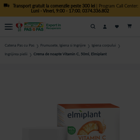
Transport gratuit la comenzile peste 300 lei
| Program Call Center:
Luni - Vineri, 9:00 - 17:00
,
0374.336.802
Cautare
Catena Pas cu Pas
Frumusete, Igiena si Ingrijire
Igiena corpului
❯
❯
❯
Ingrijirea pielii
Crema de noapte Vitamin C, 50ml, Elmiplant
❯