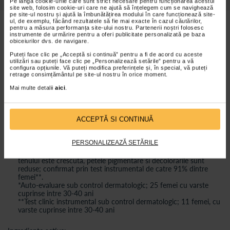
Pe lângă cookie-urile care sunt strict necesare pentru funcționarea acestui
site web, folosim cookie-uri care ne ajută să înțelegem cum se navighează
pe site-ul nostru și ajută la îmbunătățirea modului în care funcționează site-
ul, de exemplu, făcând rezultatele să fie mai exacte în cazul căutărilor,
Beneficii Elmiplant Vitamin C Crema de noapte:
pentru a măsura performanța site-ului nostru. Partenerii noștri folosesc
instrumente de urmărire pentru a oferi publicitate personalizată pe baza
obiceiurilor dvs. de navigare.
90% Ingrediente de Origine Naturala;
Puteți face clic pe „Acceptă si continuă” pentru a fi de acord cu aceste
Vegan Friendly;
utilizări sau puteți face clic pe „Personalizează setările” pentru a vă
configura opțiunile. Vă puteți modifica preferințele și, în special, vă puteți
Extracte de Portocala & Lime 100% naturale;
retrage consimțământul pe site-ul nostru în orice moment.
Fabrica noastra este certificata energetic ISO 50001 de catre
Mai multe detalii
aici
.
TUV Hellas;
Ambalaje din materiale 100% reciclabile;
Recipient din sticla 30% reciclata;
ACCEPTĂ SI CONTINUĂ
Certificat FSC, Carton din surse sustenabile;
PERSONALIZEAZĂ SETĂRILE
Rezultatele sunt spectaculoase: Liniile fine si aparitia ridurilor
sunt diminuate; 68% dintre femei confirma*. Luminozitatea
tenului este crescuta, petele pigmentare si decolorarile sunt
reduse; confirmat prin test instrumental de catre 91% dintre
femei**.
*Auto-evaluare sub control dermatologic; 25 femei cu varste
cuprinse intre 30-40 ani
**Test clinic instrumental sub control dermatologic; 11 femei, cu
varste cuprinse intre 30-40 ani