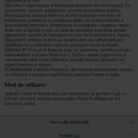
Ingrediente active:
Vitamina C regenereaza si ilumineaza tenul intr-un mod natural. Cu
un puternic caracter antioxidant, previne peroxidarea lipidica,
imbunatatind sistemul defensiv al pielii impotriva semnelor de
imbatranire prematura si protejeaza pielea de stresul oxidativ si
imbatranirea intrinseca. Sintetizeaza si protejeaza colagenul, reduce
liniile fine si ridurile si este un aliat de incredere impotriva petelor
pigmentare cauzate de expunerea la raze UV si imbatranire. Forma
Vitaminei C utilizata in formula noastra este de calitate ridicata,
stabilizata si cu toleranta crescuta, protejand tenul de iritatii;
Vitamina B3 inclusa in formula este, de asemenea, benefica tenului,
imbunatatind actiunea Vitaminei C. Reduce petele pigmentare si
decoloratiile pielii si reechilibreaza tonurile tenului, oferindu-i un
aspect luminos si rafinat;
D Panthenolul si Acidul Hialuronic din formula imbunatatesc nivelul
de hidratare a tenului si elasticitatea, lasandu-l neted si suplu.
Mod de utilizare:
Aplicati crema in fiecare seara pe tenul curat de pe fata si gat, cu
miscari circulare, evitand zona ochilor. Poate fi utilizata pe tot
parcursul anului.
Mai multe informații
Review-uri