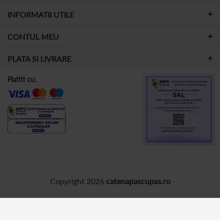
INFORMATII UTILE
CONTUL MEU
PLATA SI LIVRARE
Platiti cu:
Copyright 2026
catenapascupas.ro