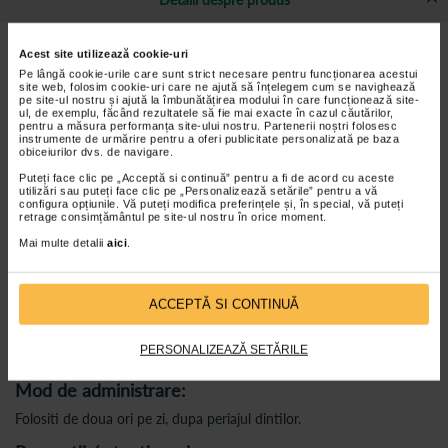
Beneficii Apa de gura, Foramen:
Acest site utilizează cookie-uri
Pe lângă cookie-urile care sunt strict necesare pentru funcționarea acestui
Protecție pe timpul nopții, acțiune prelungită – ajută la
site web, folosim cookie-uri care ne ajută să înțelegem cum se navighează
combaterea plăcii bacteriene în timpul somnului, reducând riscul
pe site-ul nostru și ajută la îmbunătățirea modului în care funcționează site-
ul, de exemplu, făcând rezultatele să fie mai exacte în cazul căutărilor,
apariției cariilor și al respirației neplăcute.
pentru a măsura performanța site-ului nostru. Partenerii noștri folosesc
instrumente de urmărire pentru a oferi publicitate personalizată pe baza
Favorizează remineralizarea smalțului dentar și are acțiune
obiceiurilor dvs. de navigare.
antitartru.
Puteți face clic pe „Acceptă si continuă” pentru a fi de acord cu aceste
Cu capac dozator.
utilizări sau puteți face clic pe „Personalizează setările” pentru a vă
configura opțiunile. Vă puteți modifica preferințele și, în special, vă puteți
retrage consimțământul pe site-ul nostru în orice moment.
Ingrediente:
Mai multe detalii
aici
.
Conține: Fluorură de sodiu 0,05%.
Ingrediente: Apă, alcool, glicerină, PEG-40 ulei de ricin
hidrogenat, Poloxamer 407, aromă, zaharină sodică, clorură de
ACCEPTĂ SI CONTINUĂ
zinc, fluorură de sodiu, cocamidopropil betaină, acid citric,
clorură de sodiu, benzoat de sodiu, CI 16035, CI 42090, cinamal,
eugenol, limonen.
PERSONALIZEAZĂ SETĂRILE
Mod de administrare:
Folositi de doua ori pe zi, dupa periajul dintilor.