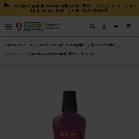
Transport gratuit la comenzile peste 300 lei
| Program Call Center:
Luni - Vineri, 9:00 - 17:00
,
0374.336.802
Cautare
Catena Pas cu Pas
Frumusete, Igiena si Ingrijire
Igiena corpului
❯
❯
❯
Igiena orala
Apa de gura Overnight, 500ml, Foramen
❯