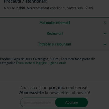
Precautii / atentionari:
A nu se inghiti. Nerecomandat copiiilor cu varsta sub 12 ani.
Mai multe informații
Review-uri
Întrebări și răspunsuri
Produsul Apa de gura Overnight, 500ml, Foramen face parte din
categoriile
Frumusete si ingrijire
,
Igiena orala
Nu lăsa niciun
preț mic
neobservat.
Abonează-te
la newsletter-ul nostru!
Abonare