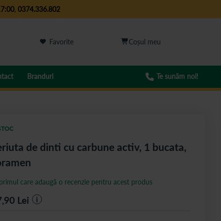
17:00
,
0374.336.802
Favorite
tact
Branduri
Te sunăm noi!
STOC
riuta de dinti cu carbune activ, 1 bucata,
oramen
 primul care adaugă o recenzie pentru acest produs
7,90
Lei
i