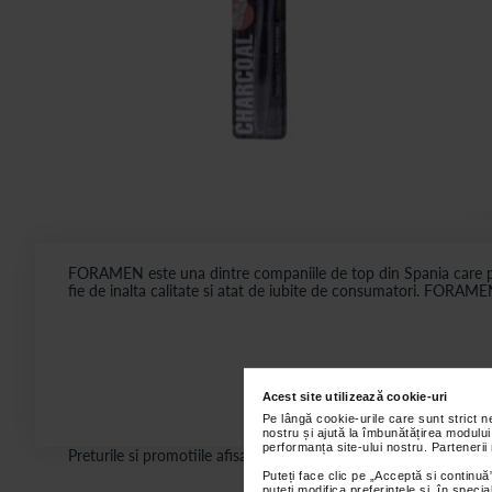
FORAMEN este una dintre companiile de top din Spania care prod
fie de inalta calitate si atat de iubite de consumatori. FORAM
Acest site utilizează cookie-uri
Pe lângă cookie-urile care sunt strict 
nostru și ajută la îmbunătățirea modului
performanța site-ului nostru. Partenerii
Preturile si promotiile afisate pe site in dreptul fiecarui produ
Puteți face clic pe „Acceptă si continuă”
puteți modifica preferințele și, în spec