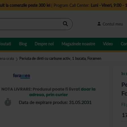
uit la comenzile peste 300 lei
| Program Call Center:
Luni - Vineri, 9:00 - 
Cautare
Contul meu
outati
Blog
Despre noi
Magazinele noastre
Video
Con
iena orala
Periuta de dinti cu carbune activ, 1 bucata, Foramen
❯
ÎN 
Pe
F
Data de expirare produs: 31.05.2031
Fii
1