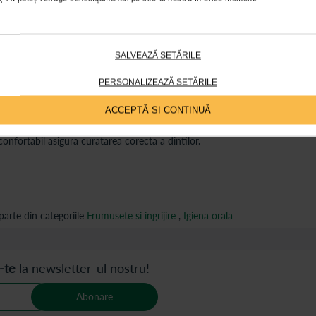
ții
Review-uri
Întrebări și
SALVEAZĂ SETĂRILE
tiv:
PERSONALIZEAZĂ SETĂRILE
e negru ajung cu usurinta intre dinti, curata bine placa si ajuta la indepart
ACCEPTĂ SI CONTINUĂ
ei urat mirositoare;
onfortabil asigura curatarea corecta a dintilor.
arte din categoriile
Frumusete si ingrijire
,
Igiena orala
-te
la newsletter-ul nostru!
Abonare