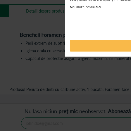
Mai multe detalii
aici
.
Mai multe informa
Detalii despre produs
Beneficii Foramen periuta de dinti cu carbune ac
Perii extrem de subtiri si moi ai periutei de dinti cu carbun
Igiena orala cu aceasta perie va ajuta la prevenirea respirati
Capacul de protectie asigura o igiena maxima, iar manerul c
Produsul Periuta de dinti cu carbune activ, 1 bucata, Foramen face p
Nu lăsa niciun
preț mic
neobservat.
Abonează