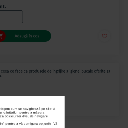
nt.
Adaugă în coș
a ce face ca produsele de ingrijire a igienei bucale oferite sa
.
nțelegem cum se navighează pe site-ul
ul căutărilor, pentru a măsura
za obiceiurilor dvs. de navigare.
ile” pentru a vă configura opțiunile. Vă