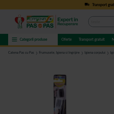
Transport grat
Oferte
Transport gratuit
N
Catena Pas cu Pas
Frumusete, Igiena si Ingrijire
Igiena corpului
Ig
❯
❯
❯