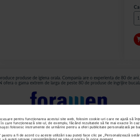
Ca
uce produse de igiena orala. Compania are o experienta de 80 de ani, cee
EN ofera o gama extrem de larga de peste 80 de produse de ingrijire bucala
necesare pentru funcționarea acestui site web, folosim cookie-uri care ne ajută să î
 în care funcționează site-ul, de exemplu, făcând rezultatele să fie mai exacte în caz
 noștri folosesc instrumente de urmărire pentru a oferi publicitate personalizată pe ba
s sunt valabile pentru comenzile efectuate online.
 pentru a fi de acord cu aceste utilizări sau puteți face clic pe „Personalizează setăr
ial, vă puteți retrage consimțământul pe site-ul nostru în orice moment.