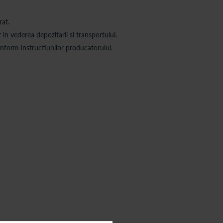
rat.
in vederea depozitarii si transportului.
conform instructiunilor producatorului.