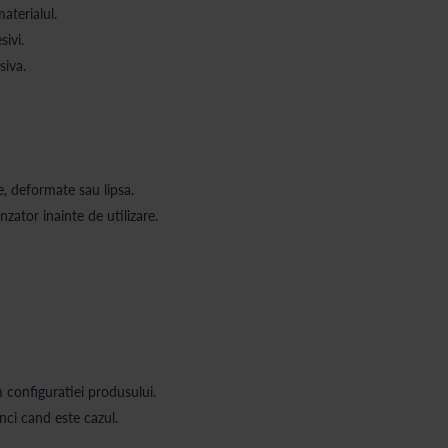
aterialul.
sivi.
siva.
, deformate sau lipsa.
zator inainte de utilizare.
 configuratiei produsului.
nci cand este cazul.