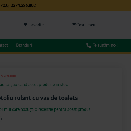
17:00
,
0374.336.802
Favorite
tact
Branduri
Te sunăm noi!
ISPONIBIL
au să știu când acest produs e în stoc
toliu rulant cu vas de toaleta
 primul care adaugă o recenzie pentru acest produs