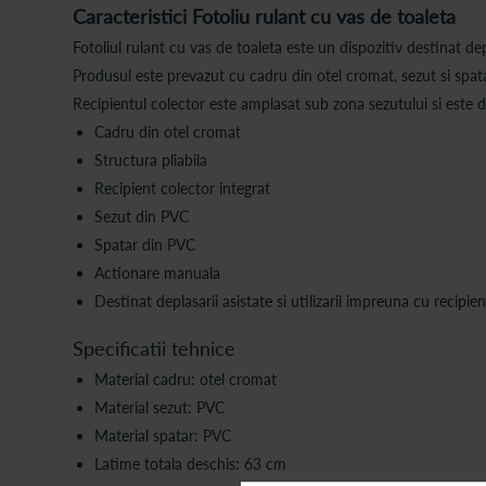
Caracteristici Fotoliu rulant cu vas de toaleta
Fotoliul rulant cu vas de toaleta este un dispozitiv destinat dep
Produsul este prevazut cu cadru din otel cromat, sezut si spata
Recipientul colector este amplasat sub zona sezutului si este de
Cadru din otel cromat
Structura pliabila
Recipient colector integrat
Sezut din PVC
Spatar din PVC
Actionare manuala
Destinat deplasarii asistate si utilizarii impreuna cu recipie
Specificatii tehnice
Material cadru: otel cromat
Material sezut: PVC
Material spatar: PVC
Latime totala deschis: 63 cm