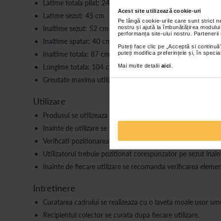
Latime totala pliat: 24 cm
Acest site utilizează cookie-uri
Latime sezut: 45 cm
Pe lângă cookie-urile care sunt strict 
nostru și ajută la îmbunătățirea modului
Inaltime sezut: 52 cm
performanța site-ului nostru. Partenerii
Inaltime spatar: 40 cm
Puteți face clic pe „Acceptă si continuă”
puteți modifica preferințele și, în spec
Inaltime totala: 87 cm
Mai multe detalii
aici
.
Lungime totala: 104 cm
Greutate maxima utilizator: 110 kg
Utilizare
Produsul se utilizeaza conform destinatiei sale.
Inainte de utilizare se verifica deschiderea completa si bloca
Verificati pozitionarea corespunzatoare a recipientului cole
Utilizatorul trebuie pozitionat corespunzator pe sezut inaint
Inainte de fiecare utilizare se recomanda verificarea element
Intretinere
Curatarea cadrului se realizeaza cu o laveta moale usor ume
Recipientul colector se curata dupa fiecare utilizare.