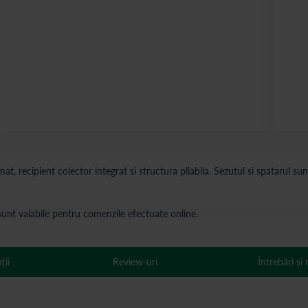
at, recipient colector integrat si structura pliabila. Sezutul si spatarul s
s sunt valabile pentru comenzile efectuate online.
ții
Review-uri
Întrebări și