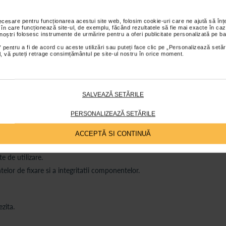
necesare pentru funcționarea acestui site web, folosim cookie-uri care ne ajută să î
 în care funcționează site-ul, de exemplu, făcând rezultatele să fie mai exacte în caz
 noștri folosesc instrumente de urmărire pentru a oferi publicitate personalizată pe ba
 pentru a fi de acord cu aceste utilizări sau puteți face clic pe „Personalizează setăr
ial, vă puteți retrage consimțământul pe site-ul nostru în orice moment.
SALVEAZĂ SETĂRILE
PERSONALIZEAZĂ SETĂRILE
rea structurii.
ACCEPTĂ SI CONTINUĂ
ctor.
e de utilizare.
elor de fixare si a integritatii componentelor.
zita.