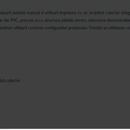
lasarii asistate manual si utilizarii impreuna cu un recipient colector integ
r din PVC, precum si cu structura pliabila pentru reducerea dimensiunilor 
stinat utilizarii conform configuratiei produsului. Fotoliul se utilizeaza 
ntul colector