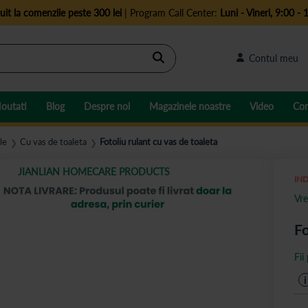
uit la comenzile peste 300 lei
| Program Call Center:
Luni - Vineri, 9:00 - 
Cautare
Contul meu
outati
Blog
Despre noi
Magazinele noastre
Video
Con
le
Cu vas de toaleta
Fotoliu rulant cu vas de toaleta
❯
❯
JIANLIAN HOMECARE PRODUCTS
IND
Vre
Fo
Fii
i