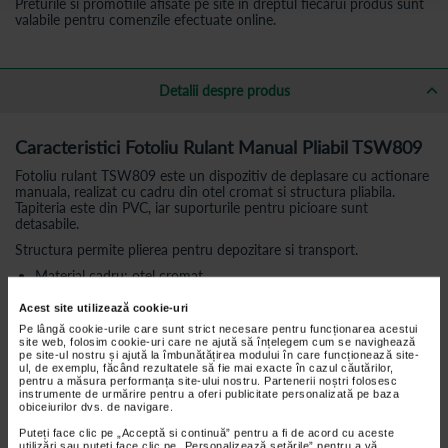
Preturile si promotiile afisate pe site in dreptul fiecarui produs sunt
valabile pentru comenzile efectuate online.
Detalii despre produs
Caracteristici Fotoliu Rulant Manual Pliabil TSW809
Fotoliu rulant TSW809 este un dispozitiv de deplasare cu actionare
manuala, realizat cu cadru din otel cromat si structura pliabila.
Tapiteria este din PVC, iar suporturile pentru picioare sunt
detasabile.
Structura permite plierea pentru depozitare si transport.
Material cadru: otel cromat
Tapiterie: PVC
Acest site utilizează cookie-uri
Lungime totala: 98 cm
Pe lângă cookie-urile care sunt strict necesare pentru funcționarea acestui
site web, folosim cookie-uri care ne ajută să înțelegem cum se navighează
Latime totala: 64 cm
pe site-ul nostru și ajută la îmbunătățirea modului în care funcționează site-
ul, de exemplu, făcând rezultatele să fie mai exacte în cazul căutărilor,
Inaltime totala: 87 cm
pentru a măsura performanța site-ului nostru. Partenerii noștri folosesc
instrumente de urmărire pentru a oferi publicitate personalizată pe baza
Latime sezut: 46 cm
obiceiurilor dvs. de navigare.
Adancime sezut: 40 cm
Puteți face clic pe „Acceptă si continuă” pentru a fi de acord cu aceste
utilizări sau puteți face clic pe „Personalizează setările” pentru a vă