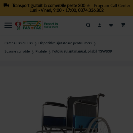
Transport gratuit la comenzile peste 300 lei
| Program Call Center:
Luni - Vineri, 9:00 - 17:00
,
0374.336.802
Cautare
Catena Pas cu Pas
Dispozitive ajutatoare pentru mers
❯
❯
Scaune cu rotile
Pliabile
Fotoliu rulant manual, pliabil TSW809
❯
❯