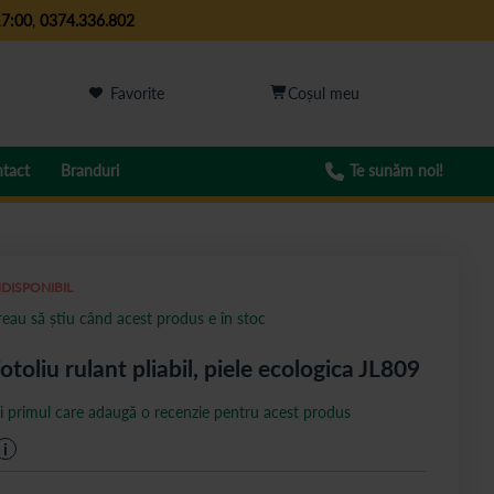
17:00
,
0374.336.802
Favorite
tact
Branduri
Te sunăm noi!
NDISPONIBIL
reau să știu când acest produs e în stoc
otoliu rulant pliabil, piele ecologica JL809
ii primul care adaugă o recenzie pentru acest produs
i