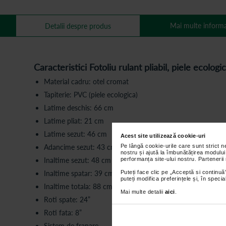
Mai multe informa
Detalii despre produs
Caracteristici Fotoliu rulant pliabil, piele ecolog
Material cadru: otel cromat
Tapiterie: PVC (piele ecologica)
Latime deschis: 66 cm
Latime pliat: 21 cm
Latime sezut: 46 cm
Acest site utilizează cookie-uri
Adancime sezut: 43 cm
Pe lângă cookie-urile care sunt strict 
nostru și ajută la îmbunătățirea modului
Inaltime sezut: 48 cm
performanța site-ului nostru. Partenerii
Inaltime spatar: 39 cm
Puteți face clic pe „Acceptă si continuă”
puteți modifica preferințele și, în spec
Inaltime totala: 88 cm
Mai multe detalii
aici
.
Roti spate: 24”
Roti fata: 8”
Sistem de franare