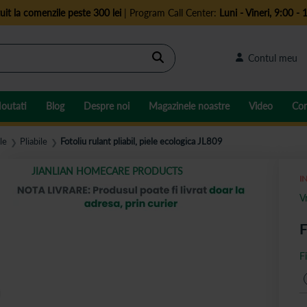
uit la comenzile peste 300 lei
| Program Call Center:
Luni - Vineri, 9:00 - 
Cautare
Contul meu
outati
Blog
Despre noi
Magazinele noastre
Video
Con
le
Pliabile
Fotoliu rulant pliabil, piele ecologica JL809
❯
❯
JIANLIAN HOMECARE PRODUCTS
I
V
F
F