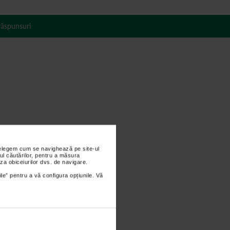
 răspunsuri
nțelegem cum se navighează pe site-ul
ul căutărilor, pentru a măsura
za obiceiurilor dvs. de navigare.
ile” pentru a vă configura opțiunile. Vă