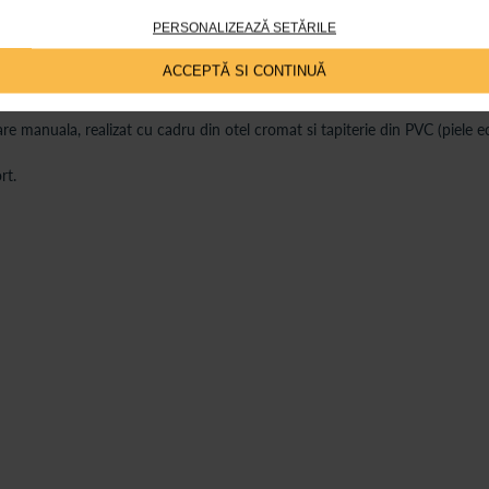
PERSONALIZEAZĂ SETĂRILE
ACCEPTĂ SI CONTINUĂ
re manuala, realizat cu cadru din otel cromat si tapiterie din PVC (piele ec
rt.