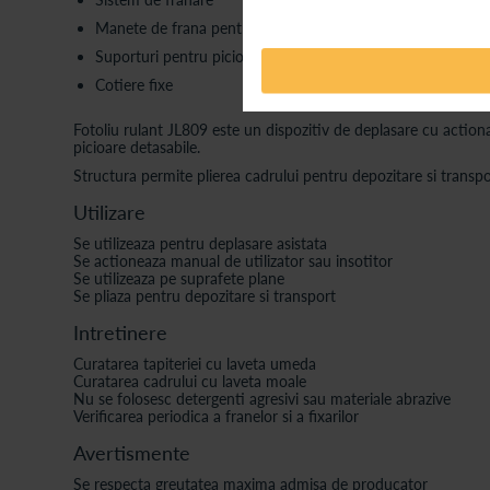
Manete de frana pentru insotitor
Suporturi pentru picioare
Cotiere fixe
Fotoliu rulant JL809 este un dispozitiv de deplasare cu actiona
picioare detasabile.
Structura permite plierea cadrului pentru depozitare si transpo
Utilizare
Se utilizeaza pentru deplasare asistata
Se actioneaza manual de utilizator sau insotitor
Se utilizeaza pe suprafete plane
Se pliaza pentru depozitare si transport
Intretinere
Curatarea tapiteriei cu laveta umeda
Curatarea cadrului cu laveta moale
Nu se folosesc detergenti agresivi sau materiale abrazive
Verificarea periodica a franelor si a fixarilor
Avertismente
Se respecta greutatea maxima admisa de producator