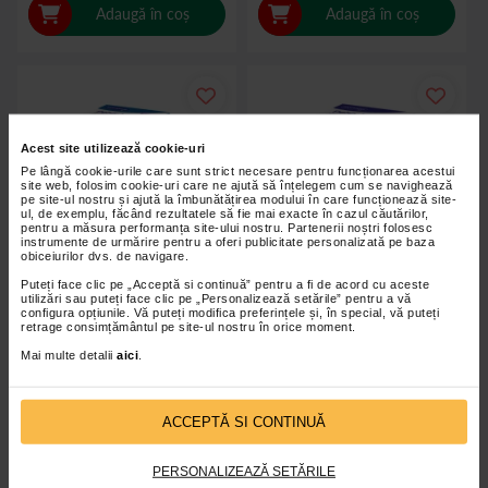
Adaugă în coș
Adaugă în coș
Acest site utilizează cookie-uri
Pe lângă cookie-urile care sunt strict necesare pentru funcționarea acestui
site web, folosim cookie-uri care ne ajută să înțelegem cum se navighează
pe site-ul nostru și ajută la îmbunătățirea modului în care funcționează site-
ul, de exemplu, făcând rezultatele să fie mai exacte în cazul căutărilor,
pentru a măsura performanța site-ului nostru. Partenerii noștri folosesc
instrumente de urmărire pentru a oferi publicitate personalizată pe baza
obiceiurilor dvs. de navigare.
Puteți face clic pe „Acceptă si continuă” pentru a fi de acord cu aceste
utilizări sau puteți face clic pe „Personalizează setările” pentru a vă
configura opțiunile. Vă puteți modifica preferințele și, în special, vă puteți
retrage consimțământul pe site-ul nostru în orice moment.
Bandaj fixare elastic Peha-haft
Fasa elastica autoadeziva Peha-
Mai multe detalii
aici
.
12x4
haft, 10cm*4m, HartMann
ACCEPTĂ SI CONTINUĂ
15,90 Lei
13,90 Lei
PERSONALIZEAZĂ SETĂRILE
Adaugă în coș
Adaugă în coș