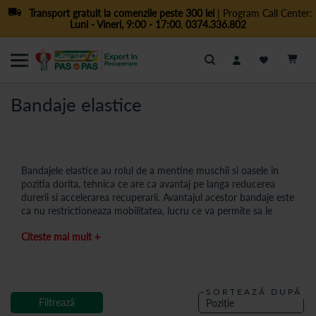
Transport gratuit la comenzile peste 300 lei
| Program Call Center:
Luni - Vineri, 9:00 - 17:00
,
0374.336.802
Cautare
Bandaje elastice
Bandajele elastice au rolul de a mentine muschii si oasele in
pozitia dorita, tehnica ce are ca avantaj pe langa reducerea
durerii si accelerarea recuperarii. Avantajul acestor bandaje este
ca nu restrictioneaza mobilitatea, lucru ce va permite sa le
folositi si in timpul antrenamentelor. Bandajele elastice, adesea
Citeste mai mult +
denumite pansamente functionale, joaca un rol crucial in
sprijinul muschilor si articulatiilor, avand beneficiile nu doar de
a reduce durerea, ci si de a accelera procesul de recuperare.
Bandajele elastice pot fi utilizate in timpul antrenamentelor,
SORTEAZĂ DUPĂ
oferind o sustinere constanta si protectie sporita in fata
Filtrează
posibilelor accidentari.