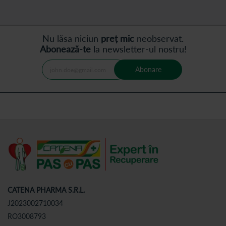
Nu lăsa niciun
preț mic
neobservat.
Abonează-te
la newsletter-ul nostru!
Abonare
CATENA PHARMA S.R.L.
J2023002710034
RO3008793