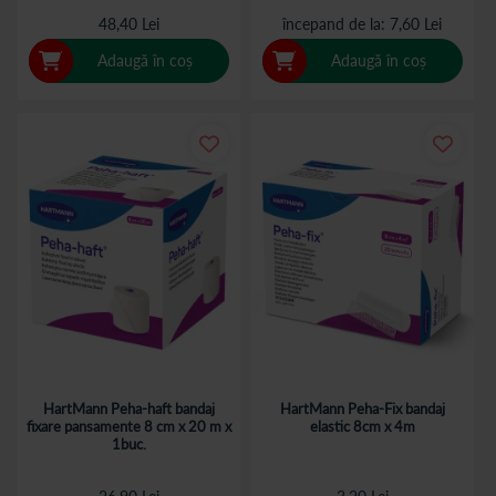
48,40 Lei
începand de la
7,60 Lei
Adaugă în coș
Adaugă în coș
HartMann Peha-haft bandaj
HartMann Peha-Fix bandaj
fixare pansamente 8 cm x 20 m x
elastic 8cm x 4m
1buc.