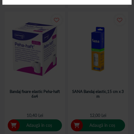
Bandaj fixare elastic Peha-haft
SANA Bandaj elastic,15 cm x 3
6x4
m
10,40 Lei
12,00 Lei
Adaugă în coș
Adaugă în coș