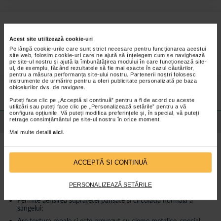
Bandaj cu cleme metalice pentru sustinere, cu nivel
Acest site utilizează cookie-uri
de elasticitate ridicat, pentru a permite circulatia
Pe lângă cookie-urile care sunt strict necesare pentru funcționarea acestui
sangelui si cu textura moale.
site web, folosim cookie-uri care ne ajută să înțelegem cum se navighează
pe site-ul nostru și ajută la îmbunătățirea modului în care funcționează site-
ul, de exemplu, făcând rezultatele să fie mai exacte în cazul căutărilor,
pentru a măsura performanța site-ului nostru. Partenerii noștri folosesc
Preturile si promotiile afisate pe site in dreptul fiecarui produs sunt
instrumente de urmărire pentru a oferi publicitate personalizată pe baza
valabile pentru comenzile efectuate online.
obiceiurilor dvs. de navigare.
Puteți face clic pe „Acceptă si continuă” pentru a fi de acord cu aceste
utilizări sau puteți face clic pe „Personalizează setările” pentru a vă
configura opțiunile. Vă puteți modifica preferințele și, în special, vă puteți
retrage consimțământul pe site-ul nostru în orice moment.
Detalii despre produs
Mai multe detalii
aici
.
Bandajul elastic SANA se recomanda ca bandaj in situatia in care va
confruntati cu intinderi de tendoane, vene varicoase, traume
sportive sau rani, dar si ca material pentru pansamente.
ACCEPTĂ SI CONTINUĂ
Beneficii SANA Bandaj elastic
:
PERSONALIZEAZĂ SETĂRILE
Este un bandaj cu nivel sporit al elasticitatii;
Permite aerisirea suprafetei pansate si circulatia normala a
sangelui;
Are textura moale si este prevazut cu cleme metalice, special