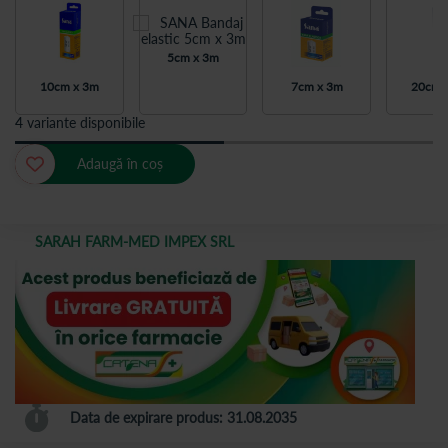
5cm x 3m
10cm x 3m
7cm x 3m
20cm 
4 variante disponibile
Adaugă în coș
SARAH FARM-MED IMPEX SRL
Data de expirare produs: 31.08.2035