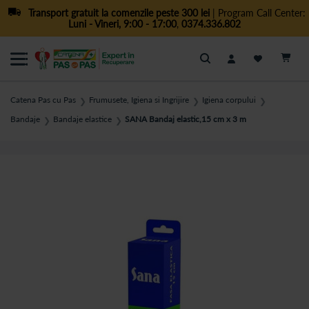
Transport gratuit la comenzile peste 300 lei
| Program Call Center:
Luni - Vineri, 9:00 - 17:00
,
0374.336.802
Cautare
Catena Pas cu Pas
Frumusete, Igiena si Ingrijire
Igiena corpului
❯
❯
❯
Bandaje
Bandaje elastice
SANA Bandaj elastic,15 cm x 3 m
❯
❯