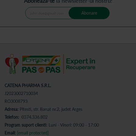
Abonează-te
la newsletter-ul nostru!
Abonare
CATENA PHARMA S.R.L.
J2023002710034
RO3008793
Adresa:
Pitesti, str. Banat nr.2, judet Arges
Telefon:
0374.336.802
Program suport clienti:
Luni - Vineri: 09:00 - 17:00
Email:
[email protected]