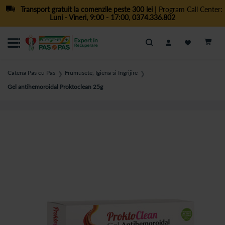
Transport gratuit la comenzile peste 300 lei
| Program Call Center:
Luni - Vineri, 9:00 - 17:00
,
0374.336.802
Cautare
Catena Pas cu Pas
Frumusete, Igiena si Ingrijire
❯
❯
Gel antihemoroidal Proktoclean 25g