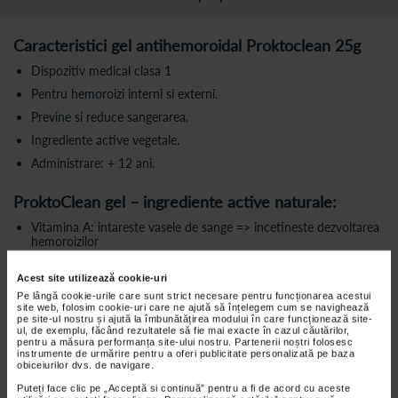
Caracteristici gel antihemoroidal Proktoclean 25g
Dispozitiv medical clasa 1
Pentru hemoroizi interni si externi.
Previne si reduce sangerarea.
Ingrediente active vegetale.
Administrare: + 12 ani.
ProktoClean gel – ingrediente active naturale:
Vitamina A: intareste vasele de sange => incetineste dezvoltarea
hemoroizilor
Vitamina B: efect imunostimulatorr
Acest site utilizează cookie-uri
Vitamina C & E: efect puternic antioxidant
Pe lângă cookie-urile care sunt strict necesare pentru funcționarea acestui
site web, folosim cookie-uri care ne ajută să înțelegem cum se navighează
Minerale: Crom, Fier, Calciu => intareste structura peretelui
pe site-ul nostru și ajută la îmbunătățirea modului în care funcționează site-
vascular Acid Salicilic => efect analgezic & anti inflamator.
ul, de exemplu, făcând rezultatele să fie mai exacte în cazul căutărilor,
pentru a măsura performanța site-ului nostru. Partenerii noștri folosesc
Aloe Barbadensis
instrumente de urmărire pentru a oferi publicitate personalizată pe baza
obiceiurilor dvs. de navigare.
Geranium Thunbergii: conservant natural
Puteți face clic pe „Acceptă si continuă” pentru a fi de acord cu aceste
Pogostemon Cablin: bacteriostatic natural