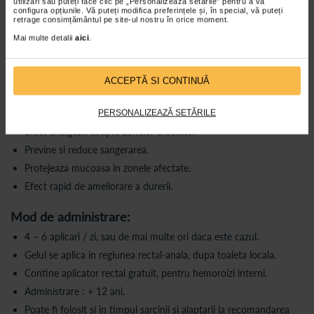
utilizări sau puteți face clic pe „Personalizează setările” pentru a vă
configura opțiunile. Vă puteți modifica preferințele și, în special, vă puteți
retrage consimțământul pe site-ul nostru în orice moment.
Ingrediente active vegetale:
Mai multe detalii
aici
.
Extract de Aloe barbadensis
Extract de Geranium Thunbergii
ACCEPTĂ SI CONTINUĂ
Extract de Pogostemon Cablin
Elimina disconfortul hemoroizilor anali (interni si externi) si al
fisurilor anale.
PERSONALIZEAZĂ SETĂRILE
Efect analgezic asupra zonelor afectate.
Previne si reduce sangerarea.
Protejeaza mucoasa in zonele afectate.
Efect rapid de ameliorare a durerii.
Mod de administrare:
4 – 6 aplicari / zi, sau de mai multe ori daca este cazul.
Gelul se aplica in regiunea rectal-anala, dupa toaleta locala.
Contine aplicator rectal gratuit, pentru hemoroizi interni.
Administrare : + 12 ani.
Poate fi folosit si in timpul sarcinii si alaptarii la recomandarea