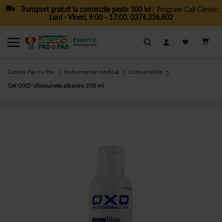
Transport gratuit la comenzile peste 300 lei
| Program Call Center:
Luni - Vineri, 9:00 - 17:00
,
0374.336.802
Cautare
Catena Pas cu Pas
Instrumentar medical
Consumabile
❯
❯
❯
Gel OXD ultrasunete albastru 250 ml