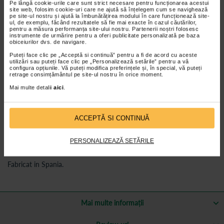
Pe lângă cookie-urile care sunt strict necesare pentru funcționarea acestui
Hipoalergenic, nu irita pielea;
site web, folosim cookie-uri care ne ajută să înțelegem cum se navighează
pe site-ul nostru și ajută la îmbunătățirea modului în care funcționează site-
Hidrosolubil, non-gras;
ul, de exemplu, făcând rezultatele să fie mai exacte în cazul căutărilor,
pentru a măsura performanța site-ului nostru. Partenerii noștri folosesc
Nu contine saruri;
instrumente de urmărire pentru a oferi publicitate personalizată pe baza
obiceiurilor dvs. de navigare.
Se intinde usor si uniform;
Puteți face clic pe „Acceptă si continuă” pentru a fi de acord cu aceste
Produsul nu contine latex, ftalati sau compusi de origine
utilizări sau puteți face clic pe „Personalizează setările” pentru a vă
biologica sau animala;
configura opțiunile. Vă puteți modifica preferințele și, în special, vă puteți
retrage consimțământul pe site-ul nostru în orice moment.
Biocompatibil;
Mai multe detalii
aici
.
Eficienta >99.5% (incepand de la 0.5 Mhz);
Impedanta acustica 1.62 MRayls;
Viscozitate la 22⁰C: 800.000-2.000.000 mP-s;
ACCEPTĂ SI CONTINUĂ
pH: 5.9-6.3;
PERSONALIZEAZĂ SETĂRILE
Densitate la 20⁰C: 1.00-1.02 g/mL.
Fabricat in Spania.
Mai multe informații