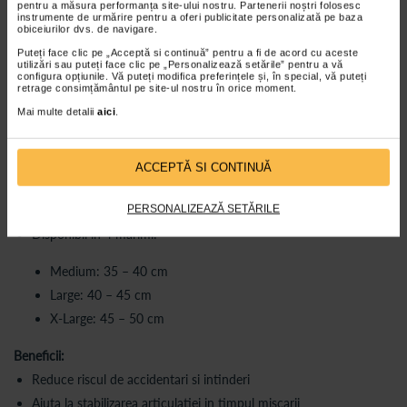
Dureri acute sau cronice
pentru a măsura performanța site-ului nostru. Partenerii noștri folosesc
instrumente de urmărire pentru a oferi publicitate personalizată pe baza
Dupa indepartarea aparatului gipsat (post imobilizare)
obiceiurilor dvs. de navigare.
Dureri provocate de frig
Puteți face clic pe „Acceptă si continuă” pentru a fi de acord cu aceste
utilizări sau puteți face clic pe „Personalizează setările” pentru a vă
configura opțiunile. Vă puteți modifica preferințele și, în special, vă puteți
Important:
Daca simptomele persista sau se intensifica, se
retrage consimțământul pe site-ul nostru în orice moment.
recomanda intreruperea utilizarii si consultarea medicului de
Mai multe detalii
aici
.
specialitate.
Caracteristici principale:
Set: 2 bucati
ACCEPTĂ SI CONTINUĂ
Material elastic, confortabil si respirabil
PERSONALIZEAZĂ SETĂRILE
Design anatomic, care se muleaza pe genunchi
Disponibil in 4 marimi:
Medium: 35 – 40 cm
Large: 40 – 45 cm
X-Large: 45 – 50 cm
Beneficii:
Reduce riscul de accidentari si intinderi
Ajuta la stabilizarea articulatiei in timpul miscarii