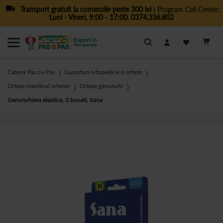
Transport gratuit la comenzile peste 300 lei
| Program Call Center:
Luni - Vineri, 9:00 - 17:00
,
0374.336.802
Cautare
Catena Pas cu Pas
Suporturi ortopedice si orteze
❯
❯
Orteze membrul inferior
Orteze genunchi
❯
❯
Genunchiera elastica, 2 bucati, Sana