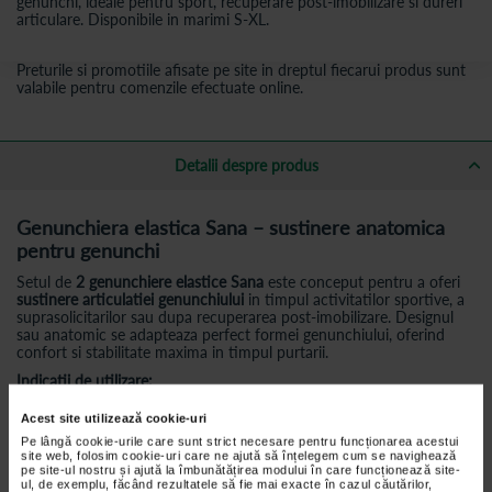
genunchi, ideale pentru sport, recuperare post-imobilizare si dureri
articulare. Disponibile in marimi S-XL.
Preturile si promotiile afisate pe site in dreptul fiecarui produs sunt
valabile pentru comenzile efectuate online.
Detalii despre produs
Genunchiera elastica Sana – sustinere anatomica
pentru genunchi
Setul de
2 genunchiere elastice Sana
este conceput pentru a oferi
sustinere articulatiei genunchiului
in timpul activitatilor sportive, a
suprasolicitarilor sau dupa recuperarea post-imobilizare. Designul
sau anatomic se adapteaza perfect formei genunchiului, oferind
confort si stabilitate maxima in timpul purtarii.
Indicatii de utilizare:
Lovituri, entorse, luxatii
Acest site utilizează cookie-uri
Artralgii si contuzii
Pe lângă cookie-urile care sunt strict necesare pentru funcționarea acestui
site web, folosim cookie-uri care ne ajută să înțelegem cum se navighează
Suprasolicitari in activitati sportive
pe site-ul nostru și ajută la îmbunătățirea modului în care funcționează site-
ul, de exemplu, făcând rezultatele să fie mai exacte în cazul căutărilor,