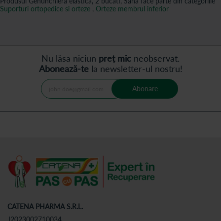
Produsul Genunchiera elastica, 2 bucati, Sana face parte din categoriile
Suporturi ortopedice si orteze
,
Orteze membrul inferior
Nu lăsa niciun
preț mic
neobservat.
Abonează-te
la newsletter-ul nostru!
Abonare
CATENA PHARMA S.R.L.
J2023002710034