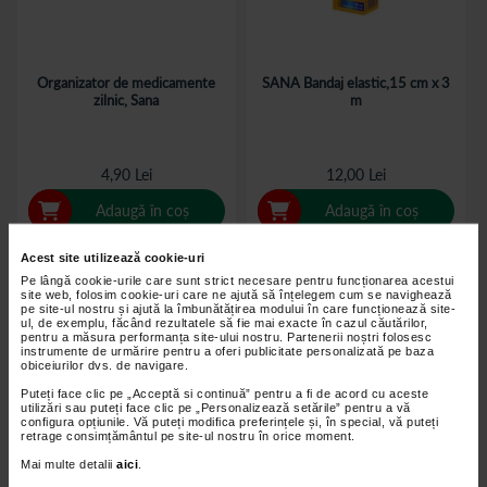
Organizator de medicamente
SANA Bandaj elastic,15 cm x 3
zilnic, Sana
m
4,90 Lei
12,00 Lei
Adaugă în coș
Adaugă în coș
Acest site utilizează cookie-uri
Pe lângă cookie-urile care sunt strict necesare pentru funcționarea acestui
site web, folosim cookie-uri care ne ajută să înțelegem cum se navighează
pe site-ul nostru și ajută la îmbunătățirea modului în care funcționează site-
ul, de exemplu, făcând rezultatele să fie mai exacte în cazul căutărilor,
pentru a măsura performanța site-ului nostru. Partenerii noștri folosesc
instrumente de urmărire pentru a oferi publicitate personalizată pe baza
obiceiurilor dvs. de navigare.
Puteți face clic pe „Acceptă si continuă” pentru a fi de acord cu aceste
utilizări sau puteți face clic pe „Personalizează setările” pentru a vă
configura opțiunile. Vă puteți modifica preferințele și, în special, vă puteți
retrage consimțământul pe site-ul nostru în orice moment.
Mai multe detalii
aici
.