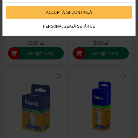
ACCEPTĂ SI CONTINUĂ
SANA Bandaj elastic 20cm x 3m
SANA Bandaj elastic 5cm x 3m
PERSONALIZEAZĂ SETĂRILE
13,00 Lei
5,90 Lei
Adaugă în coș
Adaugă în coș