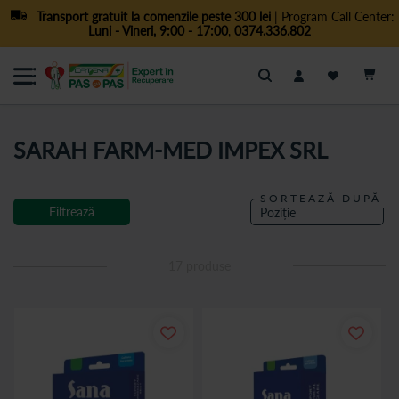
Transport gratuit la comenzile peste 300 lei
| Program Call Center:
Luni - Vineri, 9:00 - 17:00
,
0374.336.802
Cautare
SARAH FARM-MED IMPEX SRL
SORTEAZĂ DUPĂ
Filtrează
17
produse