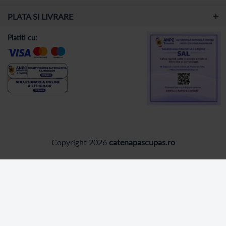
PLATA SI LIVRARE
Platiti cu:
Copyright 2026
catenapascupas.ro