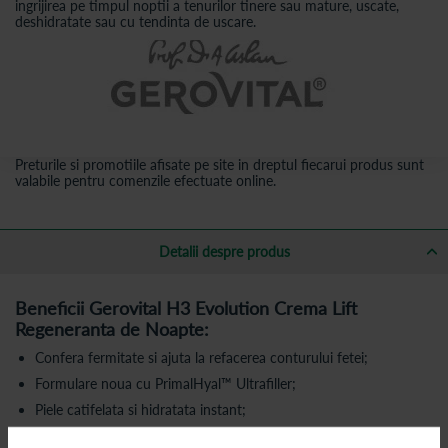
ingrijirea pe timpul noptii a tenurilor tinere sau mature, uscate,
deshidratate sau cu tendinta de uscare.
Preturile si promotiile afisate pe site in dreptul fiecarui produs sunt
valabile pentru comenzile efectuate online.
Detalii despre produs
Beneficii Gerovital H3 Evolution Crema Lift
Regeneranta de Noapte:
Confera fermitate si ajuta la refacerea conturului fetei;
Formulare noua cu PrimalHyal™ Ultrafiller;
Piele catifelata si hidratata instant;
Aspectul si textura pielii vizibil imbunatatite;