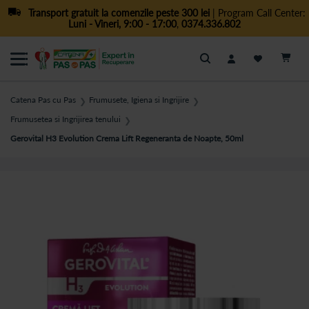
Transport gratuit la comenzile peste 300 lei
| Program Call Center:
Luni - Vineri, 9:00 - 17:00
,
0374.336.802
Cautare
Catena Pas cu Pas
Frumusete, Igiena si Ingrijire
❯
❯
Frumusetea si Ingrijirea tenului
❯
Gerovital H3 Evolution Crema Lift Regeneranta de Noapte, 50ml