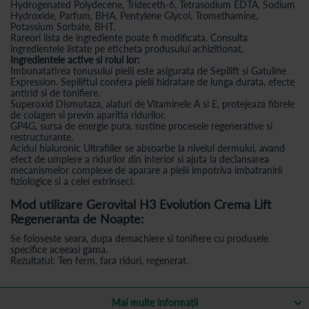
Hydrogenated Polydecene, Trideceth-6, Tetrasodium EDTA, Sodium
Hydroxide, Parfum, BHA, Pentylene Glycol, Tromethamine,
Potassium Sorbate, BHT.
Rareori lista de ingrediente poate fi modificata. Consulta
ingredientele listate pe eticheta produsului achizitionat.
Ingredientele active si rolul lor:
Imbunatatirea tonusului pielii este asigurata de Sepilift si Gatuline
Expression. Sepiliftul confera pielii hidratare de lunga durata, efecte
antirid si de tonifiere.
Superoxid Dismutaza, alaturi de Vitaminele A si E, protejeaza fibrele
de colagen si previn aparitia ridurilor.
GP4G, sursa de energie pura, sustine procesele regenerative si
restructurante.
Acidul hialuronic Ultrafiller se absoarbe la nivelul dermului, avand
efect de umplere a ridurilor din interior si ajuta la declansarea
mecanismelor complexe de aparare a pielii impotriva imbatranirii
fiziologice si a celei extrinseci.
Mod utilizare Gerovital H3 Evolution Crema Lift
Regeneranta de Noapte:
Se foloseste seara, dupa demachiere si tonifiere cu produsele
specifice aceeasi gama.
Rezultatul: Ten ferm, fara riduri, regenerat.
Mai multe informații