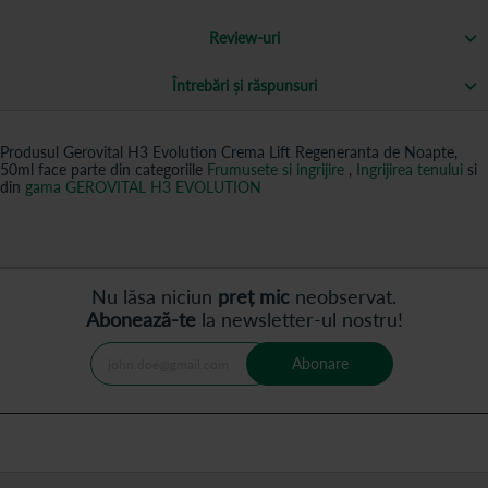
Review-uri
Întrebări și răspunsuri
Produsul Gerovital H3 Evolution Crema Lift Regeneranta de Noapte,
50ml face parte din categoriile
Frumusete si ingrijire
,
Ingrijirea tenului
si
din
gama GEROVITAL H3 EVOLUTION
Nu lăsa niciun
preț mic
neobservat.
Abonează-te
la newsletter-ul nostru!
Abonare