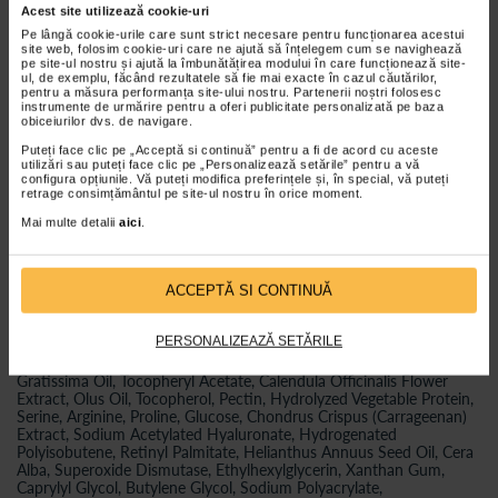
Acest site utilizează cookie-uri
Riduri vizibil atenuate;
Pe lângă cookie-urile care sunt strict necesare pentru funcționarea acestui
Acidul hialuronic Ultrafiller cu efect de umplere a ridurilor;
site web, folosim cookie-uri care ne ajută să înțelegem cum se navighează
pe site-ul nostru și ajută la îmbunătățirea modului în care funcționează site-
Textura de crema usoara, cu absorbtie rapida, miros discret;
ul, de exemplu, făcând rezultatele să fie mai exacte în cazul căutărilor,
pentru a măsura performanța site-ului nostru. Partenerii noștri folosesc
Testat dermatologic;
instrumente de urmărire pentru a oferi publicitate personalizată pe baza
obiceiurilor dvs. de navigare.
ActiuneAntirid, Ingrijire ten, Anti-age, Lift;
Puteți face clic pe „Acceptă si continuă” pentru a fi de acord cu aceste
Varsta30+, 35+, 45+, 55+;
utilizări sau puteți face clic pe „Personalizează setările” pentru a vă
configura opțiunile. Vă puteți modifica preferințele și, în special, vă puteți
Tip tenDeshidratat, Uscat.
retrage consimțământul pe site-ul nostru în orice moment.
Mai multe detalii
aici
.
Ingrediente Gerovital H3 Evolution Crema Lift
Regeneranta de Noapte:
ACCEPTĂ SI CONTINUĂ
Aqua, Sucrose Polystearate, Glycerin, Olea Europaea Fruit Oil,
Propanediol, Cetearyl Glucoside, Cetearyl Alcohol, Butyrospermum
Parkii Butter, Glyceryl Stearate, Dimethicone, Dipalmitoyl
PERSONALIZEAZĂ SETĂRILE
Hydroxyproline, Phenoxyethanol, Acmella Oleracea Extract, Artemia
Extract, Simmondsia Chinensis Seed Oil, Squalane, Persea
Gratissima Oil, Tocopheryl Acetate, Calendula Officinalis Flower
Extract, Olus Oil, Tocopherol, Pectin, Hydrolyzed Vegetable Protein,
Serine, Arginine, Proline, Glucose, Chondrus Crispus (Carrageenan)
Extract, Sodium Acetylated Hyaluronate, Hydrogenated
Polyisobutene, Retinyl Palmitate, Helianthus Annuus Seed Oil, Cera
Alba, Superoxide Dismutase, Ethylhexylglycerin, Xanthan Gum,
Caprylyl Glycol, Butylene Glycol, Sodium Polyacrylate,