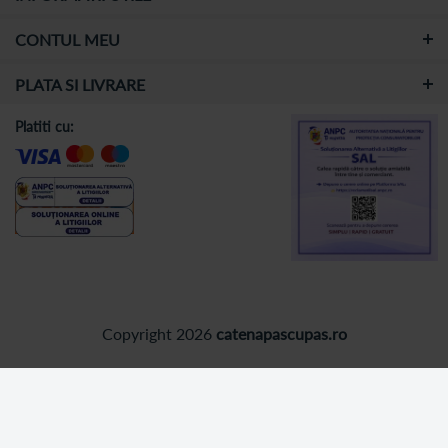
CONTUL MEU
PLATA SI LIVRARE
Platiti cu:
Copyright 2026
catenapascupas.ro