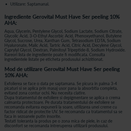
Utilizare: Saptamanal.
Ingrediente Gerovital Must Have Ser peeling 10%
AHA:
Aqua, Glycerin, Pentylene Glycol, Sodium Lactate, Sodium Citrate,
Glycolic Acid, 3-O-Ethyl Ascorbic Acid, Phenoxyethanol, Butylene
Glycol, Sucrose, Urea, Xanthan Gum, Tetrasodium EDTA, Sodium
Hyaluronate, Malic Acid, Tartric Acid, Citric Acid, Decylene Glycol,
Caprylyl Glycol, Dextran, Palmitoyl Tripeptide-8, Sodium Hydroxide.
Rareori lista de ingrediente poate fi modificata. Consulta
ingredientele listate pe eticheta produsului achizitionat.
Mod de utilizare Gerovital Must Have Ser peeling
10% AHA:
Exfolierea se face o data pe saptamana. Se picura in palma 3-4
picaturi si se aplica prin masaj usor pana la absorbtia completa,
evitand zona contur ochi. Nu necesita clatire.
Dupa tratamentul de exfoliere si depigmentare se aplica o crema
calmanta protectoare. Pe durata tratamentului de exfoliere se
recomanda evitarea expunerii la soare, utilizarea unei creme cu
factor ridicat de protectie UV. Se recomanda ca tratamentul sa se
faca in sezoanele putin insorite.
Testati toleranta la produs pe o zona mica de piele, in caz de
disconfort se recomanda intreruperea utilizarii produsului.