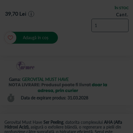
ÎN STOC
39,70
Lei
i
Cant.
Adaugă în coș
Gama:
GEROVITAL MUST HAVE
Data de expirare produs: 31.03.2028
Gerovital Must Have
Ser Peeling
, datorita complexului
AHA (Alfa
Hidroxi Acizi),
asigură o exfoliere blândă, o regenerare a pielii din
profunzime către suprafață, o hidratare eficientă. Serul este