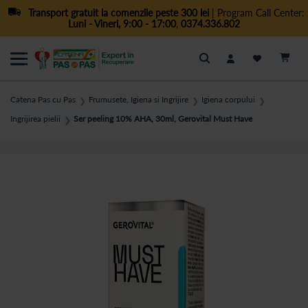
Transport gratuit la comenzile peste 300 lei
| Program Call Center:
Luni - Vineri, 9:00 - 17:00
,
0374.336.802
Cautare
Catena Pas cu Pas
Frumusete, Igiena si Ingrijire
Igiena corpului
❯
❯
❯
Ingrijirea pielii
Ser peeling 10% AHA, 30ml, Gerovital Must Have
❯