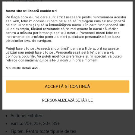
Efect antioxidant
Cresterea luminozitatii pielii
Acest site utilizează cookie-uri
Testat Dermatologic
Pe lângă cookie-urile care sunt strict necesare pentru funcționarea acestui
site web, folosim cookie-uri care ne ajută să înțelegem cum se navighează
Complexul AHA (Alfa Hidroxi Acizi) stimuleaza turn-overul
pe site-ul nostru și ajută la îmbunătățirea modului în care funcționează site-
ul, de exemplu, făcând rezultatele să fie mai exacte în cazul căutărilor,
celular, ducand la regenerarea pielii din profunzime catre
pentru a măsura performanța site-ului nostru. Partenerii noștri folosesc
suprafata, la cresterea elasticitatii, al gradului de hidratare, la
instrumente de urmărire pentru a oferi publicitate personalizată pe baza
reducerea liniilor fine si a ridurilor.
obiceiurilor dvs. de navigare.
Vitamina C prezenta intr-o forma deosebit de stabila, stimuleaza
Puteți face clic pe „Acceptă si continuă” pentru a fi de acord cu aceste
sinteza colagenului, reface bariera naturala de protectie a pielii,
utilizări sau puteți face clic pe „Personalizează setările” pentru a vă
configura opțiunile. Vă puteți modifica preferințele și, în special, vă puteți
imbunatateste aspectul general, reduce liniile fine si ridurile, are
retrage consimțământul pe site-ul nostru în orice moment.
efect antiinflamator si antioxidant;
Mai multe detalii
aici
.
100% dintre subiecti au afirmat ca au pielea mai hidratata*
94% dintre subiecti au afirmat ca au aspectul pielii luminos si
reintinerit**
ACCEPTĂ SI CONTINUĂ
94% dintre subiecti au afirmat ca au ridurile diminuate si
elasticitatea pielii imbunatatita*
PERSONALIZEAZĂ SETĂRILE
*Evaluare subiectiva dupa 28 zile de utilizare, sub supravegherea
medicului dermatolog
Actiune: Exfoliere
Varsta: 20+, 25+, 30+, 35+
Tip ten: Pentru toate tipurile de ten