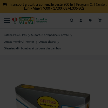
Transport gratuit la comenzile peste 300 lei
| Program Call Center:
Luni - Vineri, 9:00 - 17:00
,
0374.336.802
Cautare
Catena Pas cu Pas
Suporturi ortopedice si orteze
❯
❯
Orteze membrul inferior
Orteze glezna
❯
❯
Glezniera din bumbac si carbune din bambus