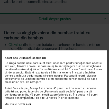
valabile pentru comenzile efectuate online.
Detalii despre produs
De ce sa alegi glezniera din bumbac tratat cu
carbune din bambus
Glezniera
din bumbac tratata cu carbune din bambus este un
dispozitiv medical de recuperare si intretinere.
Este destinata purtarii indelungate, fapt care trebuie sa ofere
Acest site utilizează cookie-uri
pacientului nu doar efect terapeutic ci, si confort.
Pe lângă cookie-urile care sunt strict necesare pentru funcționarea acestui
Purtarea unui astfel de dispozitiv medical este recomandata
site web, folosim cookie-uri care ne ajută să înțelegem cum se navighează
indiferent de anotimp. Acesta este motivul pentru care
pe site-ul nostru și ajută la îmbunătățirea modului în care funcționează site-
bumbacul din care este fabricata glezniera este tratat cu carbune
ul, de exemplu, făcând rezultatele să fie mai exacte în cazul căutărilor,
pentru a măsura performanța site-ului nostru. Partenerii noștri folosesc
din bambus.
instrumente de urmărire pentru a oferi publicitate personalizată pe baza
obiceiurilor dvs. de navigare.
Rolul carbunelui din bambus este de a controla umiditatea
piciorului si de a preveni formarea mirosului neplacut si a
Puteți face clic pe „Acceptă si continuă” pentru a fi de acord cu aceste
bacteriilor.
utilizări sau puteți face clic pe „Personalizează setările” pentru a vă
configura opțiunile. Vă puteți modifica preferințele și, în special, vă puteți
Glezniera are forma anatomica, intarita in zona calcaiului, este
retrage consimțământul pe site-ul nostru în orice moment.
lavabila si rezistanta la purtari indelungate.
Mai multe detalii
aici
.