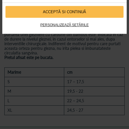
In ce situatii trebuie sa purtam orteze pentru glezna
ACCEPTĂ SI CONTINUĂ
Glezniera din bumbac tratata cu carbune din bambus este
recomandata in tratarea sau prevenirea mai multor afectiuni. In
primul rand recomandam orteza pentru glezna persoanelor active,
PERSONALIZEAZĂ SETĂRILE
in special celor care practica activitati sportive. De asemenea,
purtarea unei glezniere cu carbune din bambus este indicata in caz
de durere la nivelul gleznei, in cazul entorselor si mai ales, dupa
interventiile chirurgicale. Indiferent de motivul pentru care purtati
aceasta orteza pentru glezna, nu irita pielea si imbunatateste
circulatia sangvina.
Pretul afisat este pe bucata.
Marime
cm
S
17 – 17,5
M
19,5 - 22
L
22 – 24,5
XL
24,5 - 27