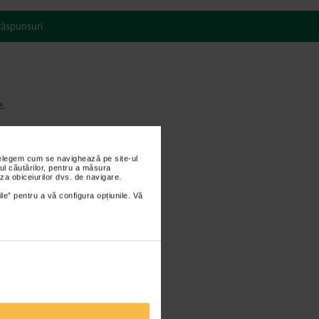
 răspunsuri
e.
nțelegem cum se navighează pe site-ul
ul căutărilor, pentru a măsura
za obiceiurilor dvs. de navigare.
ile” pentru a vă configura opțiunile. Vă