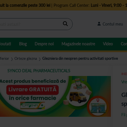
uit la comenzile peste 300 lei
| Program Call Center:
Luni - Vineri, 9:00 - 
Cautare
Contul meu
outati
Blog
Despre noi
Magazinele noastre
Video
Con
ferior
Orteze glezna
Glezniera din neopren pentru activitati sportive
❯
❯
SYNCO DEAL PHARMACEUTICALS
IND
Vre
Gl
sp
Fii