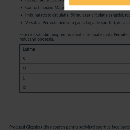
Confort maxim: Materialul din neopren este moale si flexibil
Imbunatateste circulatia: Stimuleaza circulatia sangelui, r
Versatila: Perfecta pentru o gama larga de sporturi, de la ale
Este realizata din neopren rezistent si se poate spala. Permite p
reducand oboseala.
Latime
S
M
L
XL
Produsul Glezniera din neopren pentru activitati sportive face parte 