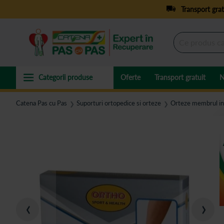
Transport grat
Oferte
Transport gratuit
N
Catena Pas cu Pas
Suporturi ortopedice si orteze
Orteze membrul in
❯
❯