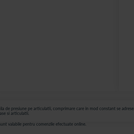
ila de presiune pe articulatii, comprimare care in mod constant se adresea
e si articulatii.
s sunt valabile pentru comenzile efectuate online.