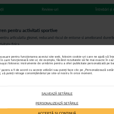
ții
Review-uri
Întrebări și
en pentru activitati sportive
entru articulatia gleznei, reducand riscul de entorse si ameliorand dureril
vitate fizica.
aza afectiunile articulare si musculare ale membrelor.
necesare pentru funcționarea acestui site web, folosim cookie-uri care ne ajută să î
.
 în care funcționează site-ul, de exemplu, făcând rezultatele să fie mai exacte în caz
 noștri folosesc instrumente de urmărire pentru a oferi publicitate personalizată pe ba
dura.
 pentru a fi de acord cu aceste utilizări sau puteți face clic pe „Personalizează setăr
ial, vă puteți retrage consimțământul pe site-ul nostru în orice moment.
pielii sa respire.
parcursul purtarii.
SALVEAZĂ SETĂRILE
 reduce oboseala.
PERSONALIZEAZĂ SETĂRILE
ACCEPTĂ SI CONTINUĂ
 dupa leziuni sau interventii chirurgicale.