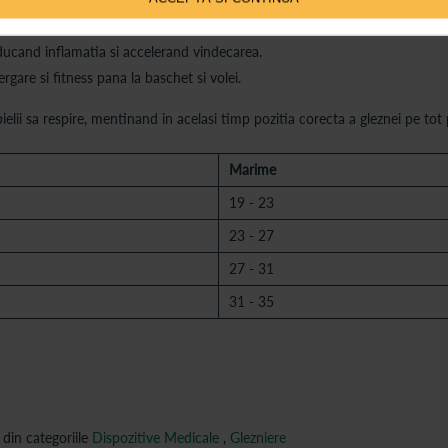
, asigurand o potrivire perfecta si o libertate de miscare optima.
educand inflamatia si accelerand vindecarea.
rgare si fitness pana la baschet si volei.
ielii sa respire, mentinand in acelasi timp pozitia corecta a gleznei pe tot p
Marime
19 - 23
23 - 27
27 - 31
31 - 35
din categoriile
Dispozitive Medicale
,
Glezniere