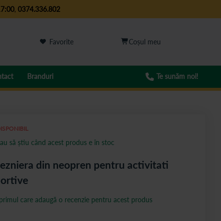
17:00
,
0374.336.802
Favorite
tact
Branduri
Te sunăm noi!
ISPONIBIL
au să știu când acest produs e în stoc
ezniera din neopren pentru activitati
ortive
 primul care adaugă o recenzie pentru acest produs