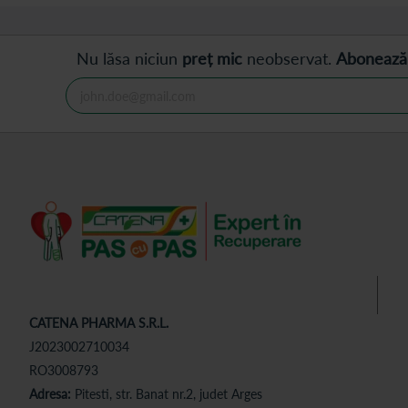
Nu lăsa niciun
preț mic
neobservat.
Abonează
CATENA PHARMA S.R.L.
J2023002710034
RO3008793
Adresa:
Pitesti, str. Banat nr.2, judet Arges