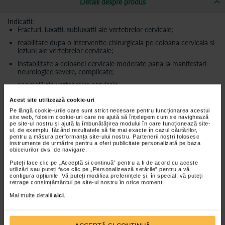
Detalii despre produs
Indicatii:
Fracturi, luxatii, subluxatii ale vertebrelor cervicale;
reabilitare dupa o interventie chirurgicala pe coloana cervicala si
leziuni ale vertebrelor cervicale;
instabilitate a coloanei cervicale moderate pana la manifestari
neurologice severe, complicate;
anomalii ale vertebrelor cervicale.
Acest site utilizează cookie-uri
Caracteristici Guler cervical de prim-ajutor Morsa:
Pe lângă cookie-urile care sunt strict necesare pentru funcționarea acestui
site web, folosim cookie-uri care ne ajută să înțelegem cum se navighează
pe site-ul nostru și ajută la îmbunătățirea modului în care funcționează site-
Fabricat 1,5 mm grosime din material PVC, suprafata fiind din
ul, de exemplu, făcând rezultatele să fie mai exacte în cazul căutărilor,
spuma si rezistenta la pete.
pentru a măsura performanța site-ului nostru. Partenerii noștri folosesc
instrumente de urmărire pentru a oferi publicitate personalizată pe baza
Marimea este UNIVERSALA - reglabila.
obiceiurilor dvs. de navigare.
Recomandari si Atentionari
Puteți face clic pe „Acceptă si continuă” pentru a fi de acord cu aceste
utilizări sau puteți face clic pe „Personalizează setările” pentru a vă
Acest produs nu este rezistent la caldura. Nu il expuneti la
configura opțiunile. Vă puteți modifica preferințele și, în special, vă puteți
retrage consimțământul pe site-ul nostru în orice moment.
caldura excesiva.
Mai multe detalii
aici
.
Nu poate fi utilizat fara propriile utilitati si nu poate fi combinat
cu alte produse, folositi doar pentru scopul sau original.
Daca aveti alergie la material elastic sau latex, va rugam verificati