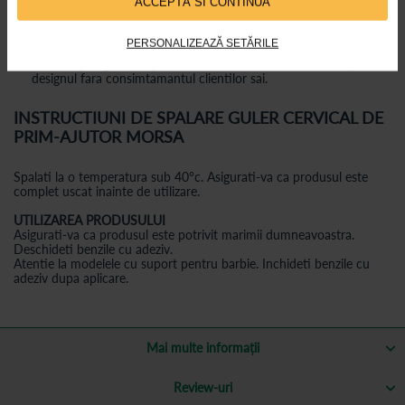
continutul produsului.
ACCEPTĂ SI CONTINUĂ
Nu este recomandata utilizarea produsului mai mult de 8 ore. (In
cazul in care nu aveti recomandare din partea medicului)
PERSONALIZEAZĂ SETĂRILE
Morsa Cyberg are dreptul de a modifica materialul, manopera si
designul fara consimtamantul clientilor sai.
INSTRUCTIUNI DE SPALARE GULER CERVICAL DE
PRIM-AJUTOR MORSA
Spalati la o temperatura sub 40°c. Asigurati-va ca produsul este
complet uscat inainte de utilizare.
UTILIZAREA PRODUSULUI
Asigurati-va ca produsul este potrivit marimii dumneavoastra.
Deschideti benzile cu adeziv.
Atentie la modelele cu suport pentru barbie. Inchideti benzile cu
adeziv dupa aplicare.
Mai multe informații
Review-uri