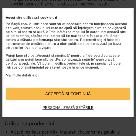
special daca aveti alergii la latex sau materiale elastice.
Durata de utilizare: Nu depasiti durata recomandata de 8 ore
fara aviz medical.
Acest site utilizează cookie-uri
Pe lângă cookie-urile care sunt strict necesare pentru funcționarea acestui
site web, folosim cookie-uri care ne ajută să înțelegem cum se navighează
Indicatii:
pe site-ul nostru și ajută la îmbunătățirea modului în care funcționează site-
ul, de exemplu, făcând rezultatele să fie mai exacte în cazul căutărilor,
Intinderea muschilor gatului: Ajuta la relaxarea musculaturii
pentru a măsura performanța site-ului nostru. Partenerii noștri folosesc
tensionate.
instrumente de urmărire pentru a oferi publicitate personalizată pe baza
obiceiurilor dvs. de navigare.
Fracturi ale gatului: Ofera imobilizare si sustinere in timpul
vindecarii.
Puteți face clic pe „Acceptă si continuă” pentru a fi de acord cu aceste
utilizări sau puteți face clic pe „Personalizează setările” pentru a vă
Schimbari degenerative: Reduce durerea si disconfortul asociat
configura opțiunile. Vă puteți modifica preferințele și, în special, vă puteți
retrage consimțământul pe site-ul nostru în orice moment.
cu osteoartrita si hernia de disc cervicala.
Mai multe detalii
aici
.
Perioada postoperatorie: Accelereaza recuperarea dupa
interventii chirurgicale.
Instructiuni de spalare:
ACCEPTĂ SI CONTINUĂ
Inchideti benzile cu adeziv.
PERSONALIZEAZĂ SETĂRILE
Spalati gulerul la o temperatura maxima de 40°C.
Lasati sa se usuce complet inainte de utilizare.
Utilizarea produsului:
Alegeti marimea potrivita: Masurati circumferinta gatului si