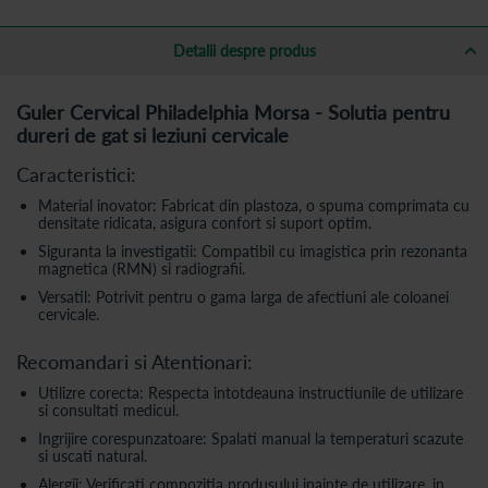
Detalii despre produs
Guler Cervical Philadelphia Morsa - Solutia pentru
dureri de gat si leziuni cervicale
Caracteristici:
Material inovator: Fabricat din plastoza, o spuma comprimata cu
densitate ridicata, asigura confort si suport optim.
Siguranta la investigatii: Compatibil cu imagistica prin rezonanta
magnetica (RMN) si radiografii.
Versatil: Potrivit pentru o gama larga de afectiuni ale coloanei
cervicale.
Recomandari si Atentionari:
Utilizre corecta: Respecta intotdeauna instructiunile de utilizare
si consultati medicul.
Ingrijire corespunzatoare: Spalati manual la temperaturi scazute
si uscati natural.
Alergii: Verificati compozitia produsului inainte de utilizare, in