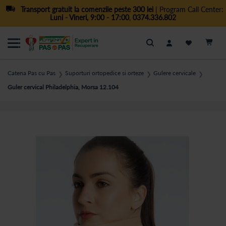
Transport gratuit la comenzile peste 300 lei
| Program Call Center:
Luni - Vineri, 9:00 - 17:00
,
0374.336.802
Cautare
Catena Pas cu Pas
Suporturi ortopedice si orteze
Gulere cervicale
❯
❯
❯
Guler cervical Philadelphia, Morsa 12.104