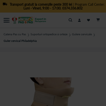
Transport gratuit la comenzile peste 300 lei
| Program Call Center:
Luni - Vineri, 9:00 - 17:00
,
0374.336.802
Cautare
Catena Pas cu Pas
Suporturi ortopedice si orteze
Gulere cervicale
❯
❯
❯
Guler cervical Philadelphia