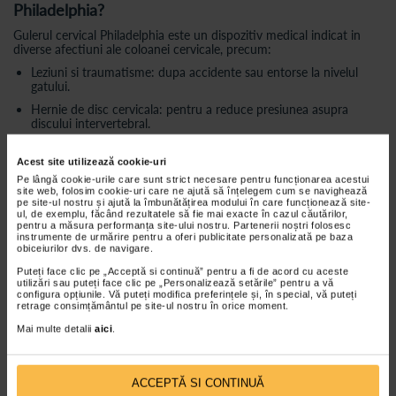
Philadelphia?
Gulerul cervical Philadelphia este un dispozitiv medical indicat in
diverse afectiuni ale coloanei cervicale, precum:
Leziuni si traumatisme: dupa accidente sau entorse la nivelul
gatului.
Hernie de disc cervicala: pentru a reduce presiunea asupra
discului intervertebral.
Reabilitare: dupa interventii chirurgicale sau alte proceduri
medicale la nivelul gatului.
Acest site utilizează cookie-uri
Pe lângă cookie-urile care sunt strict necesare pentru funcționarea acestui
Dureri de gat: cauzate de tensiune musculara, postura incorecta
site web, folosim cookie-uri care ne ajută să înțelegem cum se navighează
sau alte afectiuni.
pe site-ul nostru și ajută la îmbunătățirea modului în care funcționează site-
ul, de exemplu, făcând rezultatele să fie mai exacte în cazul căutărilor,
pentru a măsura performanța site-ului nostru. Partenerii noștri folosesc
Caracteristici:
instrumente de urmărire pentru a oferi publicitate personalizată pe baza
obiceiurilor dvs. de navigare.
Material performant:
Fabricat din plastazot, un material usor,
Puteți face clic pe „Acceptă si continuă” pentru a fi de acord cu aceste
neabsorbant si confortabil.
utilizări sau puteți face clic pe „Personalizează setările” pentru a vă
configura opțiunile. Vă puteți modifica preferințele și, în special, vă puteți
Stabilitate si sustinere:
ofera o fixare sigura a coloanei cervicale.
retrage consimțământul pe site-ul nostru în orice moment.
Design ergonomic:
Se adapteaza perfect contururilor gatului.
Mai multe detalii
aici
.
Usor de utilizat:
Se inchide cu sistem velcro pentru o ajustare
usoara.
ACCEPTĂ SI CONTINUĂ