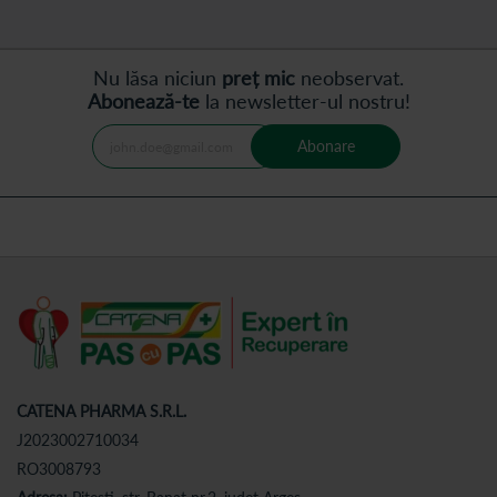
Nu lăsa niciun
preț mic
neobservat.
Abonează-te
la newsletter-ul nostru!
Abonare
CATENA PHARMA S.R.L.
J2023002710034
RO3008793