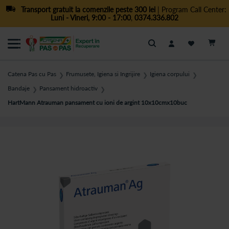
Transport gratuit la comenzile peste 300 lei
| Program Call Center:
Luni - Vineri, 9:00 - 17:00
,
0374.336.802
Cautare
Catena Pas cu Pas
Frumusete, Igiena si Ingrijire
Igiena corpului
❯
❯
❯
Bandaje
Pansament hidroactiv
❯
❯
HartMann Atrauman pansament cu ioni de argint 10x10cmx10buc