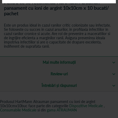
Pentru ce se recomanda HartMann Atrauman
pansament cu ioni de argint 10x10cm x 10 bucati/
pachet
Este un produs ideal in cazul ranilor critic colonizate sau infectate.
Se foloseste cu succes in cazul arsurilor, in profilaxia infectiilor in
cazul ranilor cronice si acute. Are rol de prevenire a maceratiilor si
de ingrijire eficienta a marginilor ranii. Asigura prevenirea ideala
impotriva infectiilor si are o capacitate de drapare excelenta,
indiferent de suprafata ranii.
Mai multe informații
Review-uri
Întrebări și răspunsuri
Produsul HartMann Atrauman pansament cu ioni de argint
10x10cmx10buc face parte din categoriile
Dispozitive Medicale
,
Consumabile Medicale
si din
gama ATRAUMAN