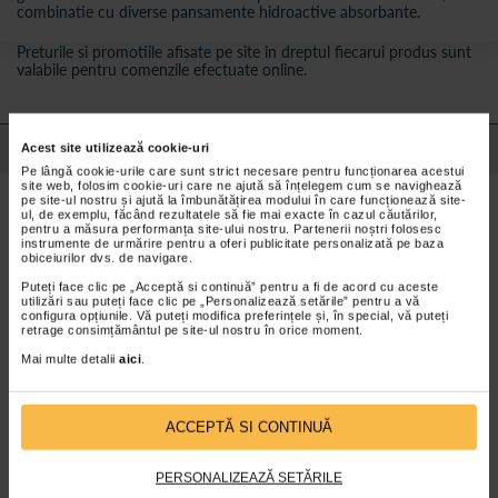
combinatie cu diverse pansamente hidroactive absorbante.
Preturile si promotiile afisate pe site in dreptul fiecarui produs sunt
valabile pentru comenzile efectuate online.
Detalii despre produs
Acest site utilizează cookie-uri
Pe lângă cookie-urile care sunt strict necesare pentru funcționarea acestui
site web, folosim cookie-uri care ne ajută să înțelegem cum se navighează
pe site-ul nostru și ajută la îmbunătățirea modului în care funcționează site-
Caracteristici HartMann Atrauman pansament cu
ul, de exemplu, făcând rezultatele să fie mai exacte în cazul căutărilor,
pentru a măsura performanța site-ului nostru. Partenerii noștri folosesc
ioni de argint 10x10cm x 10 bucati/ pachet
instrumente de urmărire pentru a oferi publicitate personalizată pe baza
obiceiurilor dvs. de navigare.
Atrauman Ag are efect bactericid fara a avea actiune citotoxica.
Puteți face clic pe „Acceptă si continuă” pentru a fi de acord cu aceste
Efectul acestui produs dureaza de la 3 la maxim 7 zile, perioada
utilizări sau puteți face clic pe „Personalizează setările” pentru a vă
in care ionii de argint sunt eliberati continuu, ori de cate ori
configura opțiunile. Vă puteți modifica preferințele și, în special, vă puteți
pansamentul intra in contact cu secretiile din rana.
retrage consimțământul pe site-ul nostru în orice moment.
Materialul suport este moale si subtire, ceea ce asigura un
Mai multe detalii
aici
.
contact excelent cu suprafata plagii.
Foarte important, spre deosebire de pansamentele uzuale,
substanta grasa impregnata nu permite lipirea pansamentului de
ACCEPTĂ SI CONTINUĂ
rana, ceea ce face ca indepartarea acestuia sa nu provoace
durere pacientului.
PERSONALIZEAZĂ SETĂRILE