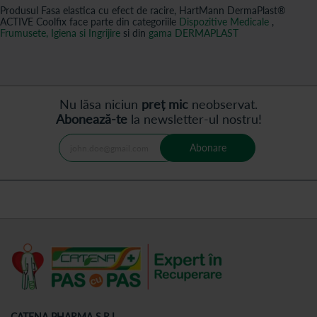
Produsul Fasa elastica cu efect de racire, HartMann DermaPlast®
ACTIVE Coolfix face parte din categoriile
Dispozitive Medicale
,
Frumusete, Igiena si Ingrijire
si din
gama DERMAPLAST
Nu lăsa niciun
preț mic
neobservat.
Abonează-te
la newsletter-ul nostru!
Abonare
CATENA PHARMA S.R.L.