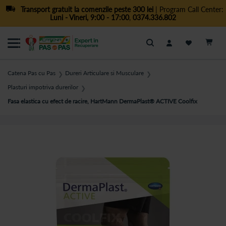
Transport gratuit la comenzile peste 300 lei
| Program Call Center:
Luni - Vineri, 9:00 - 17:00
,
0374.336.802
Cautare
Catena Pas cu Pas
Dureri Articulare si Musculare
❯
❯
Plasturi impotriva durerilor
❯
Fasa elastica cu efect de racire, HartMann DermaPlast® ACTIVE Coolfix