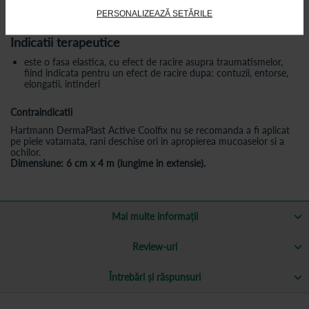
De retinut:
A nu se aplica pe rani deschise, piele vatamata, sau in
PERSONALIZEAZĂ SETĂRILE
apropierea ochilor si a mucoaselor.
Indicatii terapeutice
este o fasa elastica, cu efect de racire asupra traumatismelor,
fiind indicata pentru un efect de racire dupa: contuzii, entorse,
elongatii, intinderi
Contraindicatii
Hartmann DermaPlast Active Coolfix nu se recomanda a fi aplicat
pe piele vatamata, rani deschise ori in apropierea mucoaselor si a
ochilor.
Dimensiune: 6 cm x 4 m (lungime in extensie).
Mai multe informații
Review-uri
Întrebări și răspunsuri