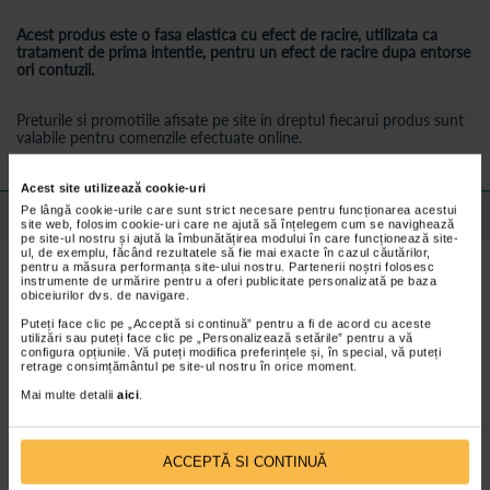
Acest produs este o fasa elastica cu efect de racire, utilizata ca
tratament de prima intentie, pentru un efect de racire dupa entorse
ori contuzii.
Preturile si promotiile afisate pe site in dreptul fiecarui produs sunt
valabile pentru comenzile efectuate online.
Acest site utilizează cookie-uri
Pe lângă cookie-urile care sunt strict necesare pentru funcționarea acestui
Detalii despre produs
site web, folosim cookie-uri care ne ajută să înțelegem cum se navighează
pe site-ul nostru și ajută la îmbunătățirea modului în care funcționează site-
ul, de exemplu, făcând rezultatele să fie mai exacte în cazul căutărilor,
pentru a măsura performanța site-ului nostru. Partenerii noștri folosesc
Caracteristici fasa elastica cu efect de racire,
instrumente de urmărire pentru a oferi publicitate personalizată pe baza
HartMann DermaPlast® ACTIVE Coolfix
obiceiurilor dvs. de navigare.
Puteți face clic pe „Acceptă si continuă” pentru a fi de acord cu aceste
Hartmann DermaPlast Active Coolfix Fasa elastica cu efect de
utilizări sau puteți face clic pe „Personalizează setările” pentru a vă
racire
se aplica local, pe zona afectata pe care o raceste, diminuand
configura opțiunile. Vă puteți modifica preferințele și, în special, vă puteți
senzatia de durere si permite grabirea procesului de recuperare.
retrage consimțământul pe site-ul nostru în orice moment.
Efectul de racire este imediat si dureaza doua ore.
Mai multe detalii
aici
.
Are un efect imediat de racire, care dureaza aproximativ 2 ore.
Este disponibila la bucata, avand dimensiunea de 6 cm x 4 m
(lungime in extensie).
ACCEPTĂ SI CONTINUĂ