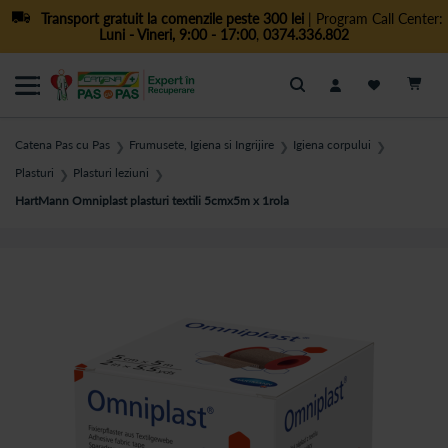
Transport gratuit la comenzile peste 300 lei
| Program Call Center:
Luni - Vineri, 9:00 - 17:00
,
0374.336.802
Cautare
Catena Pas cu Pas
Frumusete, Igiena si Ingrijire
Igiena corpului
❯
❯
❯
Plasturi
Plasturi leziuni
❯
❯
HartMann Omniplast plasturi textili 5cmx5m x 1rola