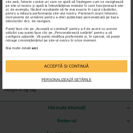
site web, folosim cookie-uri care ne ajută să înțelegem cum se navighează
pe site-ul nostru și ajută la îmbunătățirea modului în care funcționează site-
Data de expirare produs: 01.04.2031
ul, de exemplu, făcând rezultatele să fie mai exacte în cazul căutărilor,
pentru a măsura performanța site-ului nostru. Partenerii noștri folosesc
instrumente de urmărire pentru a oferi publicitate personalizată pe baza
obiceiurilor dvs. de navigare.
Puteți face clic pe „Acceptă si continuă” pentru a fi de acord cu aceste
HartMann Omniplast plasturi textili 5cmx5m x 1rola.
utilizări sau puteți face clic pe „Personalizează setările” pentru a vă
configura opțiunile. Vă puteți modifica preferințele și, în special, vă puteți
retrage consimțământul pe site-ul nostru în orice moment.
Preturile si promotiile afisate pe site in dreptul fiecarui produs sunt
valabile pentru comenzile efectuate online.
Mai multe detalii
aici
.
ACCEPTĂ SI CONTINUĂ
Detalii despre produs
Din material textil de culoarea pielii, cu adeziv sintetic in benzi.
PERSONALIZEAZĂ SETĂRILE
Deosebit de extensibil si rezistent, hidrofug la impregnare, cu
margini in zig-zag.
Mai multe informații
Review-uri