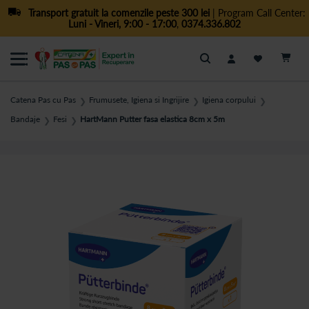
Transport gratuit la comenzile peste 300 lei
| Program Call Center:
Luni - Vineri, 9:00 - 17:00
,
0374.336.802
Cautare
Catena Pas cu Pas
Frumusete, Igiena si Ingrijire
Igiena corpului
❯
❯
❯
Bandaje
Fesi
HartMann Putter fasa elastica 8cm x 5m
❯
❯