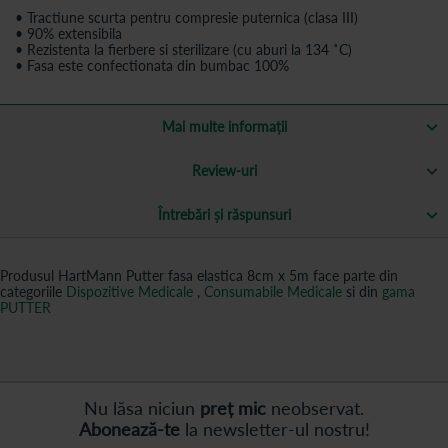
• Tractiune scurta pentru compresie puternica (clasa III)
• 90% extensibila
• Rezistenta la fierbere si sterilizare (cu aburi la 134 ˚C)
• Fasa este confectionata din bumbac 100%
Mai multe informații
Review-uri
Întrebări și răspunsuri
Produsul HartMann Putter fasa elastica 8cm x 5m face parte din
categoriile
Dispozitive Medicale
,
Consumabile Medicale
si din
gama
PUTTER
Nu lăsa niciun
preț mic
neobservat.
Abonează-te
la newsletter-ul nostru!