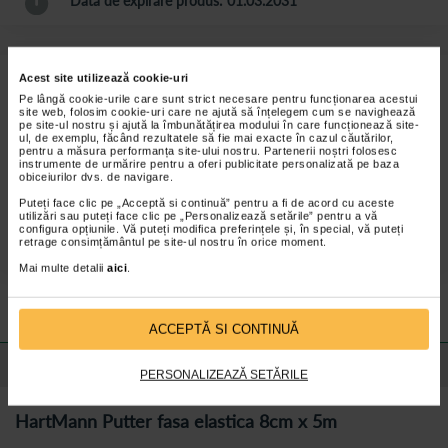
Data de expirare produs: 01.03.2031
Acest site utilizează cookie-uri
HartMann Putter fasa elastica cu tractiune scurta pentru compresie
puternica. Bandaj compresiv impachetat individual, disponibil pe
Pe lângă cookie-urile care sunt strict necesare pentru funcționarea acestui
site web, folosim cookie-uri care ne ajută să înțelegem cum se navighează
mai multe latimi, pentru utilizare economica.
pe site-ul nostru și ajută la îmbunătățirea modului în care funcționează site-
ul, de exemplu, făcând rezultatele să fie mai exacte în cazul căutărilor,
pentru a măsura performanța site-ului nostru. Partenerii noștri folosesc
instrumente de urmărire pentru a oferi publicitate personalizată pe baza
obiceiurilor dvs. de navigare.
Puteți face clic pe „Acceptă si continuă” pentru a fi de acord cu aceste
utilizări sau puteți face clic pe „Personalizează setările” pentru a vă
configura opțiunile. Vă puteți modifica preferințele și, în special, vă puteți
retrage consimțământul pe site-ul nostru în orice moment.
Mai multe detalii
aici
.
Preturile si promotiile afisate pe site in dreptul fiecarui produs sunt
valabile pentru comenzile efectuate online.
ACCEPTĂ SI CONTINUĂ
Detalii despre produs
PERSONALIZEAZĂ SETĂRILE
HartMann Putter fasa elastica 8cm x 5m