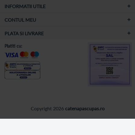
INFORMATII UTILE
CONTUL MEU
PLATA SI LIVRARE
Platiti cu:
Copyright 2026
catenapascupas.ro