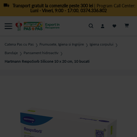
Transport gratuit la comenzile peste 300 lei
| Program Call Center:
Luni - Vineri, 9:00 - 17:00
,
0374.336.802
Cautare
Catena Pas cu Pas
Frumusete, Igiena si Ingrijire
Igiena corpului
❯
❯
❯
Bandaje
Pansament hidroactiv
❯
❯
Hartmann RespoSorb Silicone 10 x 20 cm, 10 bucati