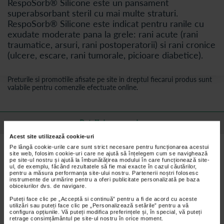
RespoSorb® Silicone este un pansament
superabsorbant steril cu mai multe straturi.
RespoSorb® Silicone este indicat pentru ranile cu
exudate moderate pana la grele: rani acute (rani
traumatice, arsuri, rani postoperatorii) si rani cronice
(ulcere, escare, rani tumorale, picioare diabetice).
Preturile si promotiile afisate pe site in dreptul fiecarui produs sunt
valabile pentru comenzile efectuate online.
Detalii despre produs
Acest site utilizează cookie-uri
Pe lângă cookie-urile care sunt strict necesare pentru funcționarea acestui
Beneficii Hartmann RespoSorb Silicone
:
site web, folosim cookie-uri care ne ajută să înțelegem cum se navighează
pe site-ul nostru și ajută la îmbunătățirea modului în care funcționează site-
Este compus dintr-un tampon absorbant care permite absorbtia
ul, de exemplu, făcând rezultatele să fie mai exacte în cazul căutărilor,
si retinerea exsudatilor. Este acoperit pe partea plagii cu o
pentru a măsura performanța site-ului nostru. Partenerii noștri folosesc
instrumente de urmărire pentru a oferi publicitate personalizată pe baza
interfata siliconica micro-aderenta care faciliteaza aplicarea si
obiceiurilor dvs. de navigare.
permite indepartarea atraumatica si nedureroasa;
Puteți face clic pe „Acceptă si continuă” pentru a fi de acord cu aceste
Este un pansament impermeabil pentru apa si bacterii dar
utilizări sau puteți face clic pe „Personalizează setările” pentru a vă
permeabil pentru aer;
configura opțiunile. Vă puteți modifica preferințele și, în special, vă puteți
retrage consimțământul pe site-ul nostru în orice moment.
Este confortabil, asigurand protectie impotriva socurilor