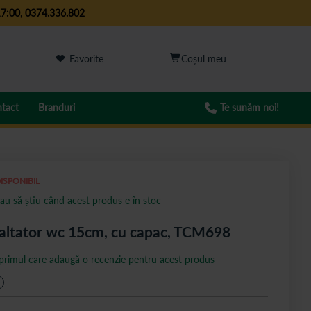
17:00
,
0374.336.802
Favorite
tact
Branduri
Te sunăm noi!
ISPONIBIL
au să știu când acest produs e în stoc
altator wc 15cm, cu capac, TCM698
 primul care adaugă o recenzie pentru acest produs