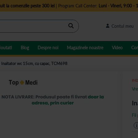
uit la comenzile peste 300 lei
| Program Call Center:
Luni - Vineri, 9:00 - 
Cautare
Contul meu
outati
Blog
Despre noi
Magazinele noastre
Video
Con
Inaltator wc 15cm, cu capac, TCM698
IND
Vre
In
Fii
i