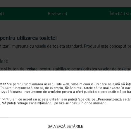
ții
Review-uri
Întrebări și
ntru utilizarea toaletei
zarii impreuna cu vasele de toaleta standard. Produsul este conceput pentr
dard
 si buton de reglare, pentru stabilizare pe majoritatea vaselor de toaleta s
necesare pentru funcționarea acestui site web, folosim cookie-uri care ne ajută să î
 în care funcționează site-ul, de exemplu, făcând rezultatele să fie mai exacte în caz
e si ridicare. Produsul poate fi utilizat de persoane cu mobilitate redusa,
 noștri folosesc instrumente de urmărire pentru a oferi publicitate personalizată pe ba
 pentru a fi de acord cu aceste utilizări sau puteți face clic pe „Personalizează setăr
ial, vă puteți retrage consimțământul pe site-ul nostru în orice moment.
re facila. Capacul inclus contribuie la mentinerea unui aspect similar unu
SALVEAZĂ SETĂRILE