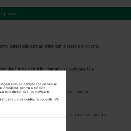
 răspunsuri
u persoanele care au dificultati la asezare si ridicare,
tandard. Instalarea si indepartarea se realizeaza fara
nțelegem cum se navighează pe site-ul
ul căutărilor, pentru a măsura
 afectiuni articulare sau in perioada de recuperare
za obiceiurilor dvs. de navigare.
ile” pentru a vă configura opțiunile. Vă
i vas WC standard. Structura produsului este realizata pentru