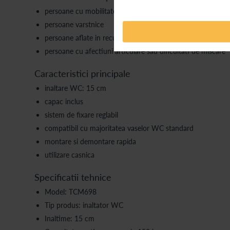
persoane cu mobilitate redusa
persoane varstnice
persoane aflate in recuperare dupa interventii chirurgicale
persoane cu afectiuni articulare sau dificultati de miscare
Caracteristici principale
inaltare WC: 15 cm
capac inclus
sistem de fixare reglabil
compatibil cu majoritatea vaselor WC standard
montare si demontare rapida
utilizare casnica
Specificatii tehnice
Model: TCM698
Tip produs: inaltator WC
Inaltime: 15 cm