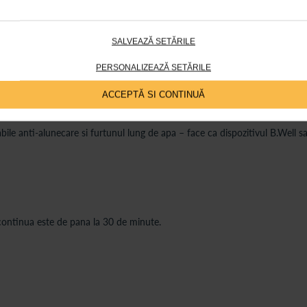
ompleta a dintilor. Controlul continuu al puterii permite reglarea intensita
SALVEAZĂ SETĂRILE
PERSONALIZEAZĂ SETĂRILE
ale pentru limba, bracket ortodontic, gingii si structuri artificiale, parod
ACCEPTĂ SI CONTINUĂ
acul dispozitivului.
 Timpul de functionare continua este de pana la 30 de minute.
ile anti-alunecare si furtunul lung de apa – face ca dispozitivul B.Well sa 
 continua este de pana la 30 de minute.