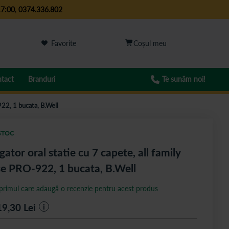
17:00
,
0374.336.802
Favorite
tact
Branduri
Te sunăm noi!
-922, 1 bucata, B.Well
STOC
igator oral statie cu 7 capete, all family
e PRO-922, 1 bucata, B.Well
 primul care adaugă o recenzie pentru acest produs
19,30
Lei
i