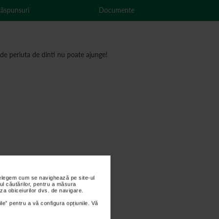
 răspunsuri
Documente
unde periuta de dinti nu poate ajunge!
nțelegem cum se navighează pe site-ul
ul căutărilor, pentru a măsura
za obiceiurilor dvs. de navigare.
ile” pentru a vă configura opțiunile. Vă