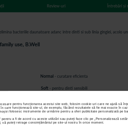
ții
Review-uri
Întrebări și
 elimina bacteriile daunatoare adanc intre dinti si sub linia gingiei, acolo 
 family use, B.Well
Normal
- curatare eficienta
Soft
- pentru dinti sensibili
Pulse
- masaj revitalizant al gingiei
necesare pentru funcționarea acestui site web, folosim cookie-uri care ne ajută să î
 în care funcționează site-ul, de exemplu, făcând rezultatele să fie mai exacte în caz
 noștri folosesc instrumente de urmărire pentru a oferi publicitate personalizată pe ba
 pentru a fi de acord cu aceste utilizări sau puteți face clic pe „Personalizează setăr
e cel mai greu accesibile.
ial, vă puteți retrage consimțământul pe site-ul nostru în orice moment.