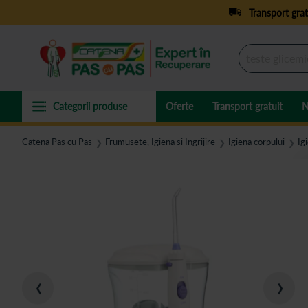
Transport grat
Oferte
Transport gratuit
N
Catena Pas cu Pas
Frumusete, Igiena si Ingrijire
Igiena corpului
Ig
❯
❯
❯