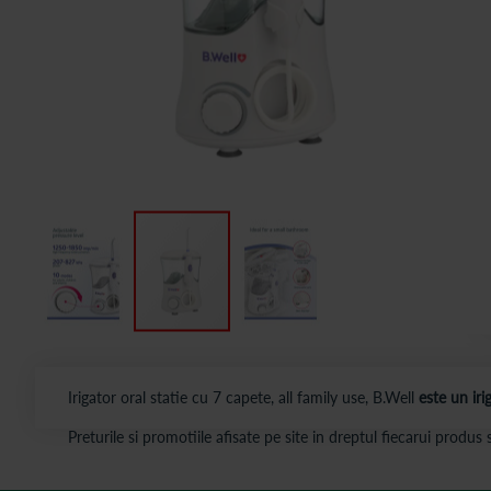
Irigator oral statie cu 7 capete, all family use, B.Well
este un iri
Preturile si promotiile afisate pe site in dreptul fiecarui produ