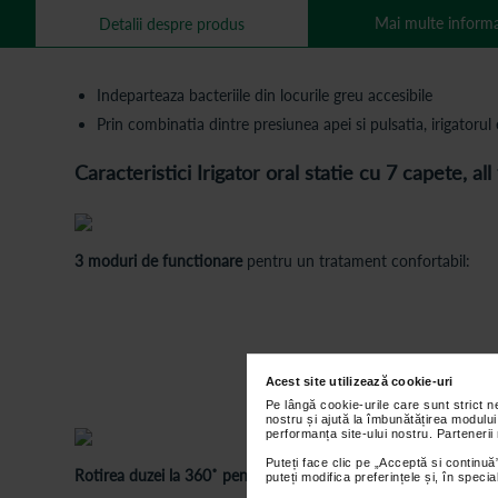
Mai multe informa
Detalii despre produs
Indeparteaza bacteriile din locurile greu accesibile
Prin combinatia dintre presiunea apei si pulsatia, irigatorul
Caracteristici Irigator oral statie cu 7 capete, all
3 moduri de functionare
pentru un tratament confortabil:
Acest site utilizează cookie-uri
Pe lângă cookie-urile care sunt strict 
nostru și ajută la îmbunătățirea modului
performanța site-ului nostru. Partenerii
Puteți face clic pe „Acceptă si continuă”
Rotirea duzei la 360˚ pentru o igiena completa -
curata locuril
puteți modifica preferințele și, în spec