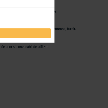
tii jetului in functie de senzatiile dvs.
ontale si duza pentru implant, punte, coroana, furnir.
fie usor si convenabil de utilizat.