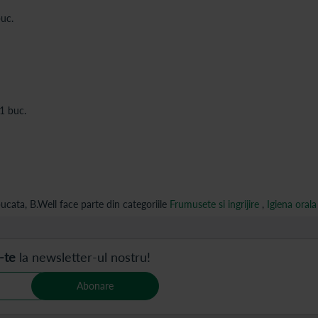
uc.
 1 buc.
ucata, B.Well face parte din categoriile
Frumusete si ingrijire
,
Igiena orala
-te
la newsletter-ul nostru!
Abonare