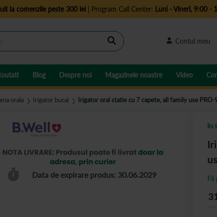
uit la comenzile peste 300 lei
| Program Call Center:
Luni - Vineri, 9:00 - 
Cautare
Contul meu
outati
Blog
Despre noi
Magazinele noastre
Video
Con
iena orala
Irigator bucal
Irigator oral statie cu 7 capete, all family use PRO
❯
❯
ÎN 
Ir
us
Data de expirare produs: 30.06.2029
Fii
3