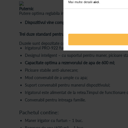
Mai multe detalii
aici
.
Puternic
Putere optima reglabila intre 207 si 827 kPa, pentru o curatare c
Dispozitivul vine complet cu sapte duze;
Trei duze standard pentru intreaga familie, precum si duze speci
Duzele sunt depozitate convenabil intr-o cutie speciala sub cap
Irigatorul PRO-922 functioneaza pe reteaua de alimentare.
Designul inteligent – cu suportul pentru maner, picioare stab
Capacitate optima a rezervorului de apa de 600 ml;
Picioare stabile anti-alunecare;
Mod convenabil de a umple cu apa;
Suport convenabil pentru manerul dispozitivului;
Irigatorul este alimentat de la retea.Timpul de functionare
Convenabil pentru intreaga familie.
Pachetul contine:
Maner irigator cu furtun – 1 buc.
Rezervor de apa (600 ml) – 1 buc.