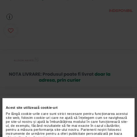
INDISPONIBIL
i
Masca chirurgicala cu 3 straturi, adulti SYNEK x 10 buc.
Acest site utilizează cookie-uri
Pe lângă cookie-urile care sunt strict necesare pentru funcționarea acestui
Preturile si promotiile afisate pe site in dreptul fiecarui produs sunt
site web, folosim cookie-uri care ne ajută să înțelegem cum se navighează
valabile pentru comenzile efectuate online.
pe site-ul nostru și ajută la îmbunătățirea modului în care funcționează site-
ul, de exemplu, făcând rezultatele să fie mai exacte în cazul căutărilor,
pentru a măsura performanța site-ului nostru. Partenerii noștri folosesc
instrumente de urmărire pentru a oferi publicitate personalizată pe baza