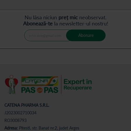
Nu lăsa niciun
preț mic
neobservat.
Abonează-te
la newsletter-ul nostru!
Abonare
CATENA PHARMA S.R.L.
J2023002710034
RO3008793
Adresa:
Pitesti, str. Banat nr.2, judet Arges