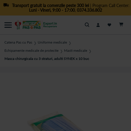
Transport gratuit la comenzile peste 300 lei
| Program Call Center:
Luni - Vineri, 9:00 - 17:00
,
0374.336.802
Cautare
Catena Pas cu Pas
Uniforme medicale
❯
❯
Echipamente medicale de protectie
Masti medicale
❯
❯
Masca chirurgicala cu 3 straturi, adulti SYNEK x 10 buc