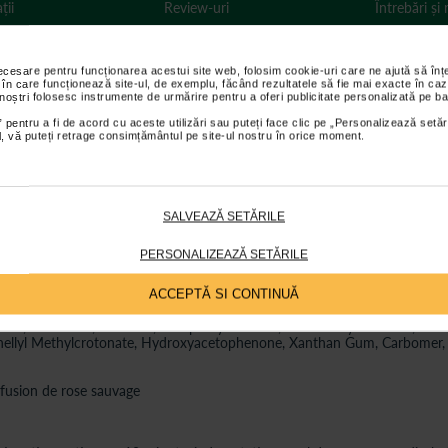
ții
Review-uri
Întrebări și
necesare pentru funcționarea acestui site web, folosim cookie-uri care ne ajută să î
 în care funcționează site-ul, de exemplu, făcând rezultatele să fie mai exacte în caz
 cu extract de castravete:
 noștri folosesc instrumente de urmărire pentru a oferi publicitate personalizată pe ba
ete, aloe, acid hialuronic si miere de cimbru;
 pentru a fi de acord cu aceste utilizări sau puteți face clic pe „Personalizează setăr
ial, vă puteți retrage consimțământul pe site-ul nostru în orice moment.
i vitamina E;
SALVEAZĂ SETĂRILE
PERSONALIZEAZĂ SETĂRILE
cerin, Simmondsia Chinensis (Jojoba) Seed Oil*, Aqua/Water/Eau, Cucumi
ACCEPTĂ SI CONTINUĂ
nsis Leaf Juice Powder*, Mel/Honey/Miel, Butyrospermum Parkii (Shea) But
erol, Panthenol, Allantoin, Tocopheryl Acetate, Sodium Hyaluronate, Dis
tronellyl Methylcrotonate, Hydroxyacetophenone, Xanthan Gum, Carbomer
fusion de rose sauvage