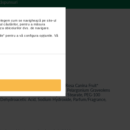
 răspunsuri
nțelegem cum se navighează pe site-ul
ul căutărilor, pentru a măsura
za obiceiurilor dvs. de navigare.
ile” pentru a vă configura opțiunile. Vă
s Sativus (Cucumber) Fruit Extract, Rosa Canina Fruit*
ter*, Persea Gratissima (Avocado) Oil, Pelargonium Graveolens
odium EDTA, Sorbitan Oleate, Glyceryl Stearate, PEG-100
, Dehydroacetic Acid, Sodium Hydroxide, Parfum/Fragrance,