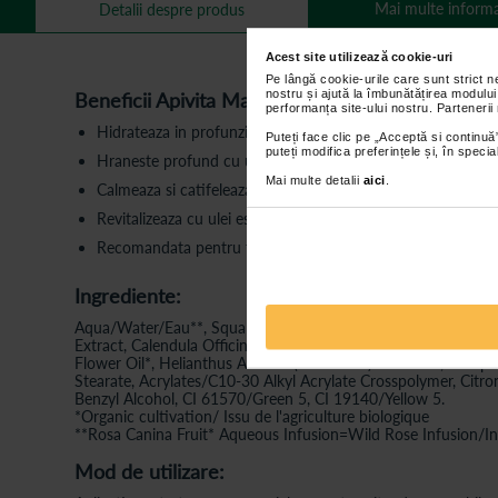
Mai multe informa
Detalii despre produs
Acest site utilizează cookie-uri
Pe lângă cookie-urile care sunt strict 
nostru și ajută la îmbunătățirea modului
Beneficii Apivita Masca de fata pentru hidratare
performanța site-ului nostru. Partenerii
Hidrateaza in profunzime si improspateaza pielea cu castrav
Puteți face clic pe „Acceptă si continuă”
puteți modifica preferințele și, în spec
Hraneste profund cu ulei de jojoba, avocado, unt de shea s
Mai multe detalii
aici
.
Calmeaza si catifeleaza pielea cu galbenele si pantenol;
Revitalizeaza cu ulei esential de muscata;
Recomandata pentru toate tipurile de ten.
Ingrediente:
Aqua/Water/Eau**, Squalane, C13-15 Alkane, Propanediol, Gly
Extract, Calendula Officinalis Flower* Extract, Aloe Barbade
Flower Oil*, Helianthus Annuus (Sunflower) Seed Oil*, Tocoph
Stearate, Acrylates/C10-30 Alkyl Acrylate Crosspolymer, Ci
Benzyl Alcohol, CI 61570/Green 5, CI 19140/Yellow 5.
*Organic cultivation/ Issu de l'agriculture biologique
**Rosa Canina Fruit* Aqueous Infusion=Wild Rose Infusion/In
Mod de utilizare: