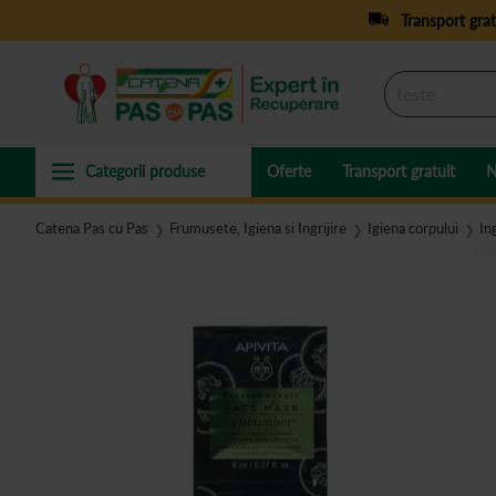
Transport grat
Oferte
Transport gratuit
N
Catena Pas cu Pas
Frumusete, Igiena si Ingrijire
Igiena corpului
Ing
❯
❯
❯