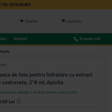
17:00
,
0374.336.802
Favorite
tact
Branduri
Te sunăm noi!
Apivita
STOC
sca de fata pentru hidratare cu extract
 castravete, 2*8 ml, Apivita
 primul care adaugă o recenzie pentru acest produs
0,40
Lei
i