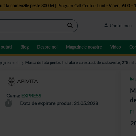
uit la comenzile peste 300 lei
| Program Call Center:
Luni - Vineri, 9:00 - 
Cautare
Contul meu
outati
Blog
Despre noi
Magazinele noastre
Video
Con
rijirea pielii
Masca de fata pentru hidratare cu extract de castravete, 2*8 ml, 
❯
ÎN 
Ma
Gama:
EXPRESS
de
Data de expirare produs: 31.05.2028
Fii
2