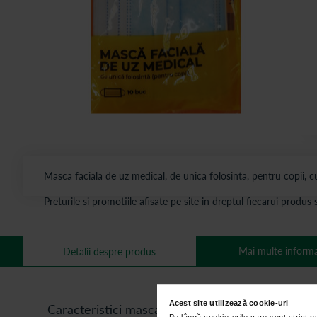
Masca faciala de uz medical, de unica folosinta, pentru copii, cu
Preturile si promotiile afisate pe site in dreptul fiecarui produ
Mai multe informa
Detalii despre produs
Acest site utilizează cookie-uri
Caracteristici masca faciala pentru copii
Pe lângă cookie-urile care sunt strict 