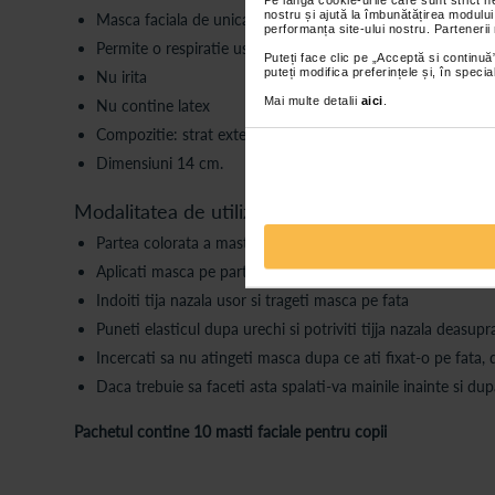
nostru și ajută la îmbunătățirea modului
Masca faciala de unica folosinta este un produs din trei stra
performanța site-ului nostru. Partenerii
Permite o respiratie usoara
Puteți face clic pe „Acceptă si continuă”
puteți modifica preferințele și, în spec
Nu irita
Mai multe detalii
aici
.
Nu contine latex
Compozitie: strat exterior 40% poliester, strat intermediar 
Dimensiuni 14 cm.
Modalitatea de utilizare a mastii faciale pentru c
Partea colorata a mastii se indreapta spre exterior, cu band
Aplicati masca pe partea superioara si inferioara a fetei, si 
Indoiti tija nazala usor si trageti masca pe fata
Puneti elasticul dupa urechi si potriviti tijja nazala deasupr
Incercati sa nu atingeti masca dupa ce ati fixat-o pe fata
Daca trebuie sa faceti asta spalati-va mainile inainte si dup
Pachetul contine 10 masti faciale pentru copii