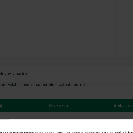
loare: albastru.
s sunt valabile pentru comenzile efectuate online.
ții
Review-uri
Întrebări și
necesare pentru funcționarea acestui site web, folosim cookie-uri care ne ajută să î