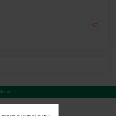
 răspunsuri
nțelegem cum se navighează pe site-ul