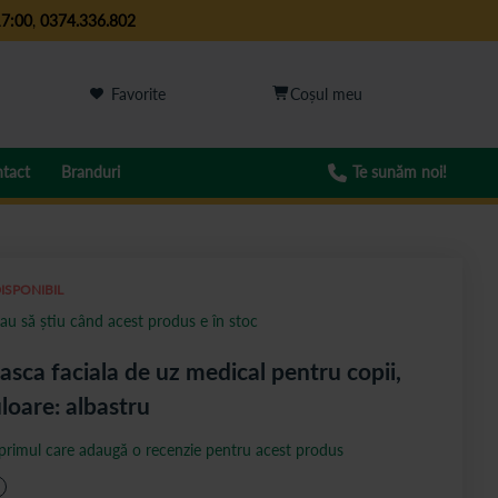
17:00
,
0374.336.802
Favorite
tact
Branduri
Te sunăm noi!
ISPONIBIL
au să știu când acest produs e în stoc
sca faciala de uz medical pentru copii,
loare: albastru
 primul care adaugă o recenzie pentru acest produs