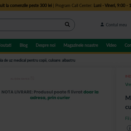
uit la comenzile peste 300 lei
| Program Call Center:
Luni - Vineri, 9:00 - 
Cautare
Contul meu
outati
Blog
Despre noi
Magazinele noastre
Video
Con
la de uz medical pentru copii, culoare: albastru
IND
Vre
Ma
cu
Fii
i