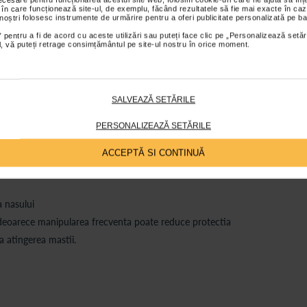
 în care funcționează site-ul, de exemplu, făcând rezultatele să fie mai exacte în caz
turi cu Eficienta de Filtrare Bacteriana ridicata (BFE)
 noștri folosesc instrumente de urmărire pentru a oferi publicitate personalizată pe ba
 pentru a fi de acord cu aceste utilizări sau puteți face clic pe „Personalizează setăr
ial, vă puteți retrage consimțământul pe site-ul nostru în orice moment.
si interior 60% polipropilena
SALVEAZĂ SETĂRILE
PERSONALIZEAZĂ SETĂRILE
opii
a de ajustare nazala in sus
ACCEPTĂ SI CONTINUĂ
trageti pana se deschid pliurile
a nasului
, deoarece manipularea frecventa poate reduce protectia
a atingerea mastii.