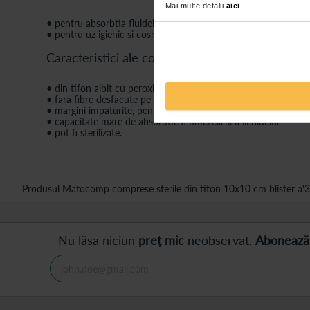
Mai multe detalii
aici
.
• pentru absorbtia fluidelor in timpul procedurilor medicale si a 
• pentru uz igienic si cosmetic (nesterile)
Caracteristici ale compreselor sterile din tifo
• din tifon albit cu peroxid, fara utilizarea clorului
• fara fibre desfacute pe suprafata tifonului
• margini impaturite, pentru a preveni destramarea fibrelor
• capacitate mare de absorbtie a umezelii si a lichidelor
• pot fi sterilizate.
Produsul Matocomp comprese sterile din tifon 10x10 cm blister a'3 f
Nu lăsa niciun
preț mic
neobservat.
Abonează