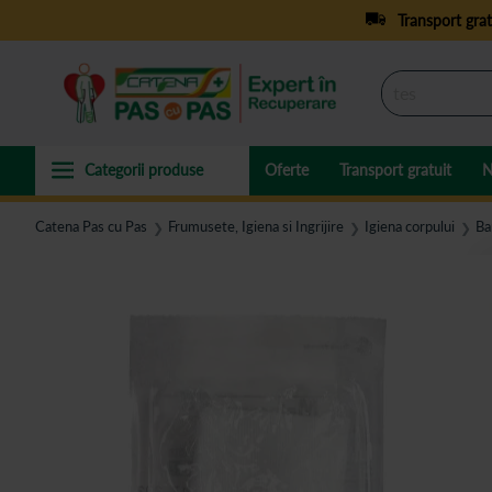
Transport grat
Oferte
Transport gratuit
N
Catena Pas cu Pas
Frumusete, Igiena si Ingrijire
Igiena corpului
Ba
❯
❯
❯