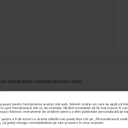
s sunt valabile pentru comenzile efectuate online.
ții
Review-uri
Întrebări și
necesare pentru funcționarea acestui site web, folosim cookie-uri care ne ajută să î
 în care funcționează site-ul, de exemplu, făcând rezultatele să fie mai exacte în caz
 noștri folosesc instrumente de urmărire pentru a oferi publicitate personalizată pe ba
 pentru a fi de acord cu aceste utilizări sau puteți face clic pe „Personalizează setăr
ial, vă puteți retrage consimțământul pe site-ul nostru în orice moment.
 din tifon Matocomp