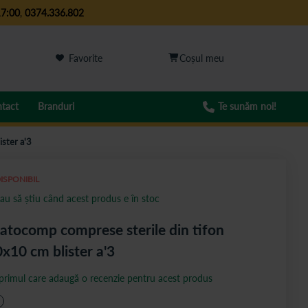
17:00
,
0374.336.802
Favorite
tact
Branduri
Te sunăm noi!
ster a'3
ISPONIBIL
au să știu când acest produs e în stoc
tocomp comprese sterile din tifon
x10 cm blister a'3
 primul care adaugă o recenzie pentru acest produs