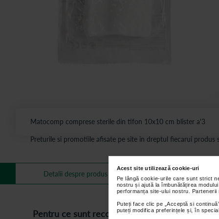
Matocomp comprese sterile din tifon 10x10 cm blister a'3
Preturile si promotiile afisate pe site in dreptul fiecarui produ
Acest site utilizează cookie-uri
Mai multe informa
Detalii despre produs
Pe lângă cookie-urile care sunt strict 
nostru și ajută la îmbunătățirea modului
performanța site-ului nostru. Partenerii
Puteți face clic pe „Acceptă si continuă”
puteți modifica preferințele și, în spec
Pentru ce sunt recomandate compresele sterile