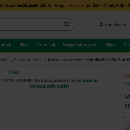
uit la comenzile peste 300 lei
| Program Call Center:
Luni - Vineri, 9:00 - 
Cautare
Contul meu
outati
Blog
Despre noi
Magazinele noastre
Video
Con
ndaje
Comprese sterile
Matocomp comprese sterile din tifon 10x10 cm bli
❯
❯
TZMO
IND
Vre
Ma
10
Fii
i