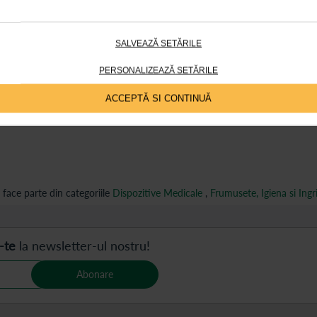
interventiilor chirurgicale (sterile)
SALVEAZĂ SETĂRILE
n Matocomp
PERSONALIZEAZĂ SETĂRILE
ACCEPTĂ SI CONTINUĂ
ace parte din categoriile
Dispozitive Medicale
,
Frumusete, Igiena si Ingri
-te
la newsletter-ul nostru!
Abonare