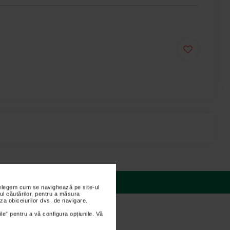
 răspunsuri
nțelegem cum se navighează pe site-ul
ul căutărilor, pentru a măsura
za obiceiurilor dvs. de navigare.
ile” pentru a vă configura opțiunile. Vă